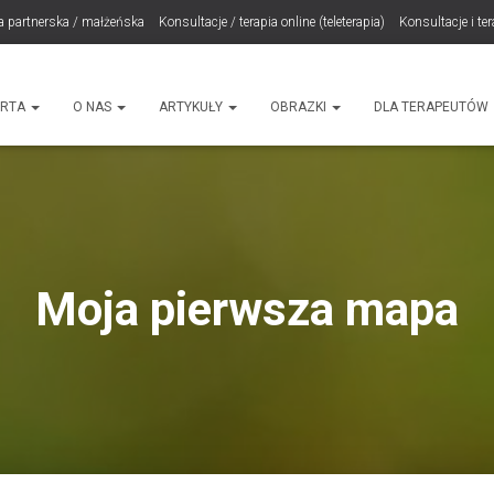
a partnerska / małżeńska
Konsultacje / terapia online (teleterapia)
Konsultacje i te
LET Me Go! – Ekspresowa Terapia Lęku (IET)
Cart
Konsultacje rodzicielskie
ht
ERTA
O NAS
ARTYKUŁY
OBRAZKI
DLA TERAPEUTÓW
Moja pierwsza mapa