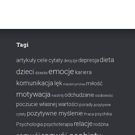
Tagi
dieta
artykuły
cele
cytaty
depresja
decyzje
emocje
dzieci
kariera
dziecko
komunikacja
lęk
miłość
macierzyństwo
motywacja
odchudzanie
nastrój
osobowość
poczucie własnej wartości
porady
pozytywne
pozytywne myślenie
psychika
Praca
cytaty
relacje
Psychologia
psychoterapia
rodzina