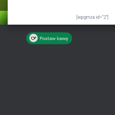
[wpgmza id=”2″]