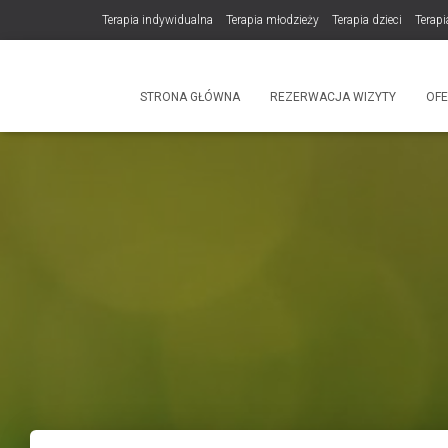
Terapia indywidualna
Terapia młodzieży
Terapia dzieci
Terapi
DLA TERAPEUTÓW
NOWOŚĆ! Trening Komunikacji dla Par
STRONA GŁÓWNA
REZERWACJA WIZYTY
OF
Produkty