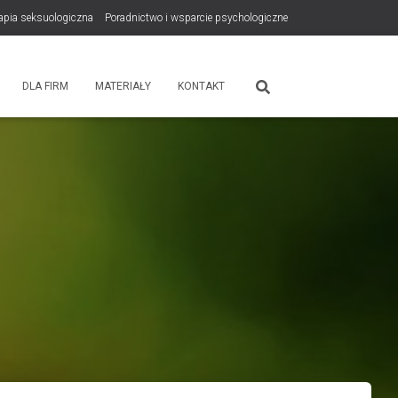
rapia seksuologiczna
Poradnictwo i wsparcie psychologiczne
tps://zdrowiewglowie.pl/konsultacje-rodzicielskie/
Płatność
DLA FIRM
MATERIAŁY
KONTAKT