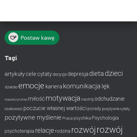
Tagi
dzieci
dieta
artykuły
cele
cytaty
depresja
decyzje
emocje
komunikacja
lęk
kariera
dziecko
motywacja
miłość
odchudzanie
nastrój
macierzyństwo
poczucie własnej wartości
porady
osobowość
pozytywne cytaty
pozytywne myślenie
Psychologia
psychika
Praca
rozwój
rozwój
relacje
psychoterapia
rodzina