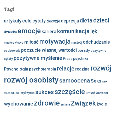
Tagi
dzieci
dieta
artykuły
cele
cytaty
depresja
decyzje
emocje
komunikacja
lęk
kariera
dziecko
motywacja
miłość
odchudzanie
nastrój
macierzyństwo
poczucie własnej wartości
porady
osobowość
pozytywne
pozytywne myślenie
psychika
Praca
cytaty
rozwój
relacje
Psychologia
psychoterapia
rodzina
rozwój osobisty
samoocena
Seks
sex
szczęście
sukces
styl życia
umysł
wartości
stres
Studia
zdrowie
Związek
wychowanie
życie
zmiana