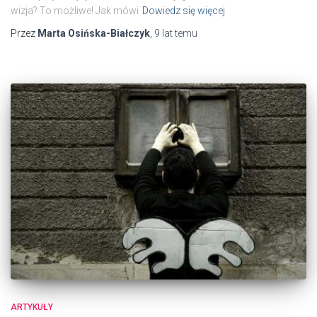
wizja? To możliwe! Jak mówi
Dowiedz się więcej
Przez
Marta Osińska-Białczyk
,
9 lat
temu
ARTYKUŁY