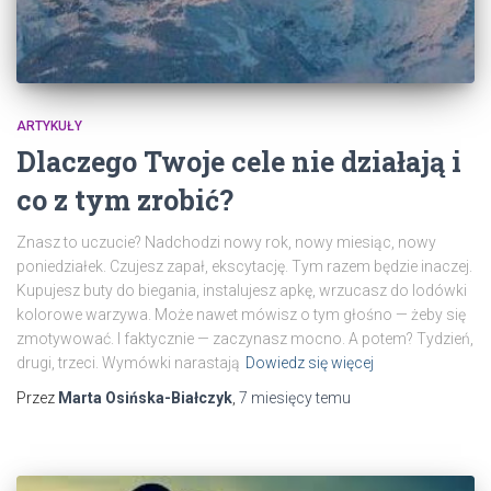
ARTYKUŁY
Dlaczego Twoje cele nie działają i
co z tym zrobić?
Znasz to uczucie? Nadchodzi nowy rok, nowy miesiąc, nowy
poniedziałek. Czujesz zapał, ekscytację. Tym razem będzie inaczej.
Kupujesz buty do biegania, instalujesz apkę, wrzucasz do lodówki
kolorowe warzywa. Może nawet mówisz o tym głośno — żeby się
zmotywować. I faktycznie — zaczynasz mocno. A potem? Tydzień,
drugi, trzeci. Wymówki narastają
Dowiedz się więcej
Przez
Marta Osińska-Białczyk
,
7 miesięcy
temu