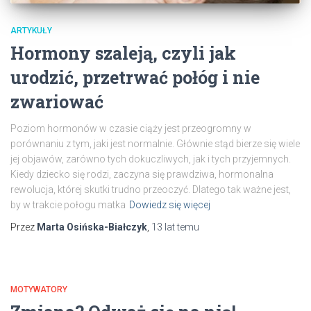
ARTYKUŁY
Hormony szaleją, czyli jak
urodzić, przetrwać połóg i nie
zwariować
Poziom hormonów w czasie ciąży jest przeogromny w
porównaniu z tym, jaki jest normalnie. Głównie stąd bierze się wiele
jej objawów, zarówno tych dokuczliwych, jak i tych przyjemnych.
Kiedy dziecko się rodzi, zaczyna się prawdziwa, hormonalna
rewolucja, której skutki trudno przeoczyć. Dlatego tak ważne jest,
by w trakcie połogu matka
Dowiedz się więcej
Przez
Marta Osińska-Białczyk
,
13 lat
temu
MOTYWATORY