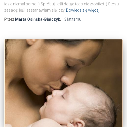
idzie niemal samo :) Spróbuj, jeśli dotąd tego nie zrobiłeś :) Stosuj
zasadę: jeśli zastanawiam się, czy
Dowiedz się więcej
Przez
Marta Osińska-Białczyk
,
13 lat
temu