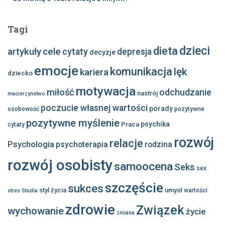
Tagi
dzieci
dieta
artykuły
cele
cytaty
depresja
decyzje
emocje
komunikacja
lęk
kariera
dziecko
motywacja
miłość
odchudzanie
nastrój
macierzyństwo
poczucie własnej wartości
porady
osobowość
pozytywne
pozytywne myślenie
psychika
Praca
cytaty
rozwój
relacje
Psychologia
psychoterapia
rodzina
rozwój osobisty
samoocena
Seks
sex
szczęście
sukces
styl życia
umysł
wartości
stres
Studia
zdrowie
Związek
wychowanie
życie
zmiana