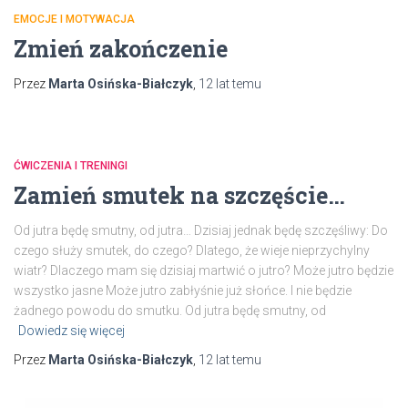
EMOCJE I MOTYWACJA
Zmień zakończenie
Przez
Marta Osińska-Białczyk
,
12 lat
temu
ĆWICZENIA I TRENINGI
Zamień smutek na szczęście…
Od jutra będę smutny, od jutra… Dzisiaj jednak będę szczęśliwy: Do
czego służy smutek, do czego? Dlatego, że wieje nieprzychylny
wiatr? Dlaczego mam się dzisiaj martwić o jutro? Może jutro będzie
wszystko jasne Może jutro zabłyśnie już słońce. I nie będzie
żadnego powodu do smutku. Od jutra będę smutny, od
Dowiedz się więcej
Przez
Marta Osińska-Białczyk
,
12 lat
temu