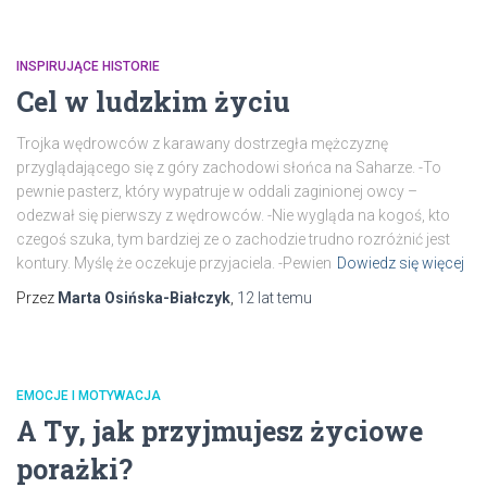
INSPIRUJĄCE HISTORIE
Cel w ludzkim życiu
Trojka wędrowców z karawany dostrzegła mężczyznę
przyglądającego się z góry zachodowi słońca na Saharze. -To
pewnie pasterz, który wypatruje w oddali zaginionej owcy –
odezwał się pierwszy z wędrowców. -Nie wygląda na kogoś, kto
czegoś szuka, tym bardziej ze o zachodzie trudno rozróżnić jest
kontury. Myślę że oczekuje przyjaciela. -Pewien
Dowiedz się więcej
Przez
Marta Osińska-Białczyk
,
12 lat
temu
EMOCJE I MOTYWACJA
A Ty, jak przyjmujesz życiowe
porażki?