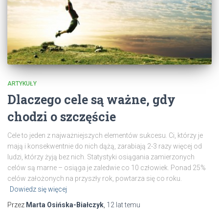
ARTYKUŁY
Dlaczego cele są ważne, gdy
chodzi o szczęście
Cele to jeden z najważniejszych elementów sukcesu. Ci, którzy je
mają i konsekwentnie do nich dążą, zarabiają 2-3 razy więcej od
ludzi, którzy żyją bez nich. Statystyki osiągania zamierzonych
celów są marne – osiąga je zaledwie co 10 człowiek. Ponad 25%
celów założonych na przyszły rok, powtarza się co roku.
Dowiedz się więcej
Przez
Marta Osińska-Białczyk
,
12 lat
temu