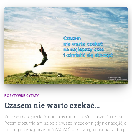
POZYTYWNE CYTATY
Czasem nie warto czekać…
Zdarzyło Ci się czekać na idealny moment? Mnie także. Do czasu.
Potem zrozumiałam, że po pierwsze, może on nigdy nie nadejść, a
po drugie, że najgorzej coś ZACZĄĆ. Jak już tego dokonasz, dalej