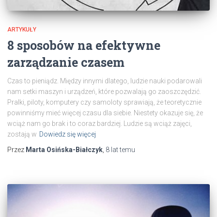
ARTYKUŁY
8 sposobów na efektywne
zarządzanie czasem
Czas to pieniądz. Między innymi dlatego, ludzie nauki podarowali
nam setki maszyn i urządzeń, które pozwalają go zaoszczędzić.
Pralki, piloty, komputery czy samoloty sprawiają, że teoretycznie
powinniśmy mieć więcej czasu dla siebie. Niestety okazuje się, że
wciąż nam go brak i to coraz bardziej. Ludzie są wciąż zajęci,
zostają w
Dowiedz się więcej
Przez
Marta Osińska-Białczyk
,
8 lat
temu