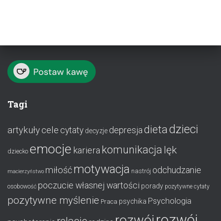
Tagi
dzieci
dieta
artykuły
cele
cytaty
depresja
decyzje
emocje
komunikacja
lęk
kariera
dziecko
motywacja
miłość
odchudzanie
nastrój
macierzyństwo
poczucie własnej wartości
porady
osobowość
pozytywne cytaty
pozytywne myślenie
Psychologia
psychika
Praca
rozwój
rozwój