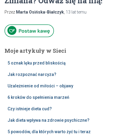
Zmiana? Odważ się na nią!
Przez
Marta Osińska-Białczyk
,
13 lat
temu
Moje artykuły w Sieci
5 oznak lęku przed bliskością
Jak rozpoznać narcyza?
Uzależnienie od miłości – objawy
6 kroków do spełnienia marzeń
Czy istnieje dieta cud?
Jak dieta wpływa na zdrowie psychiczne?
5 powodów, dla których warto żyć tu i teraz