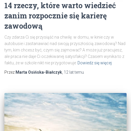
14 rzeczy, które warto wiedzieć
zanim rozpocznie się karierę
zawodową
Czy zdarza Ci się przysiąść na chwilę: w domu, w kinie czy w
autobusie i zastanawiać nad swoją przyszłością zawodową? Nad
tym, kim chcesz być, czym się zajmować? A może już pracujesz,
ale praca nie daje Ci oczekiwanej satysfakcji? Czasem wynika to z
faktu, że w szkole nikt nie przygotowuje
Dowiedz się więcej
Przez
Marta Osińska-Białczyk
,
12 lat
temu