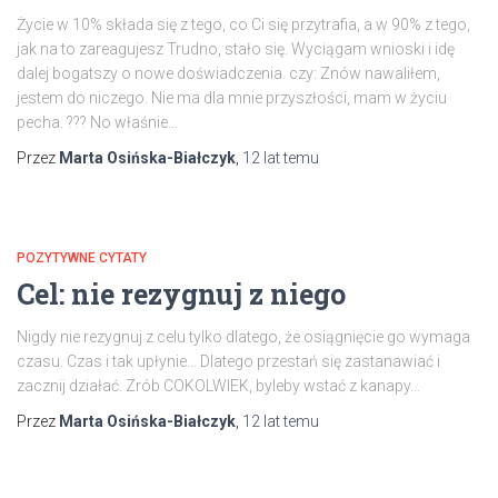
Życie w 10% składa się z tego, co Ci się przytrafia, a w 90% z tego,
jak na to zareagujesz Trudno, stało się. Wyciągam wnioski i idę
dalej bogatszy o nowe doświadczenia. czy: Znów nawaliłem,
jestem do niczego. Nie ma dla mnie przyszłości, mam w życiu
pecha. ??? No właśnie…
Przez
Marta Osińska-Białczyk
,
12 lat
temu
POZYTYWNE CYTATY
Cel: nie rezygnuj z niego
Nigdy nie rezygnuj z celu tylko dlatego, że osiągnięcie go wymaga
czasu. Czas i tak upłynie… Dlatego przestań się zastanawiać i
zacznij działać. Zrób COKOLWIEK, byleby wstać z kanapy…
Przez
Marta Osińska-Białczyk
,
12 lat
temu