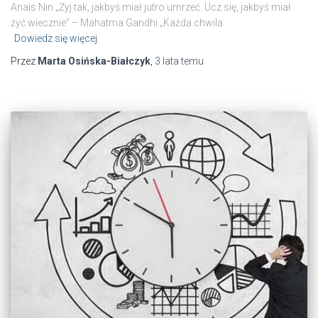
Anais Nin „Żyj tak, jakbyś miał jutro umrzeć. Ucz się, jakbyś miał
żyć wiecznie” – Mahatma Gandhi „Każda chwila
Dowiedz się więcej
Przez
Marta Osińska-Białczyk
,
3 lata
temu