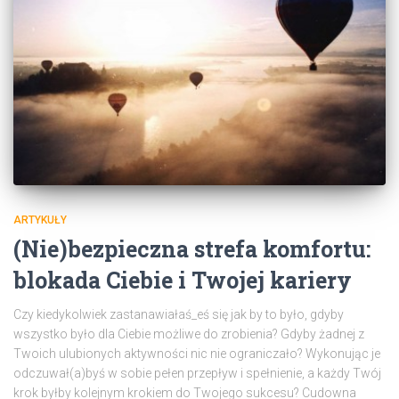
ARTYKUŁY
(Nie)bezpieczna strefa komfortu:
blokada Ciebie i Twojej kariery
Czy kiedykolwiek zastanawiałaś_eś się jak by to było, gdyby
wszystko było dla Ciebie możliwe do zrobienia? Gdyby żadnej z
Twoich ulubionych aktywności nic nie ograniczało? Wykonując je
odczuwał(a)byś w sobie pełen przepływ i spełnienie, a każdy Twój
krok byłby kolejnym krokiem do Twojego sukcesu? Cudowna