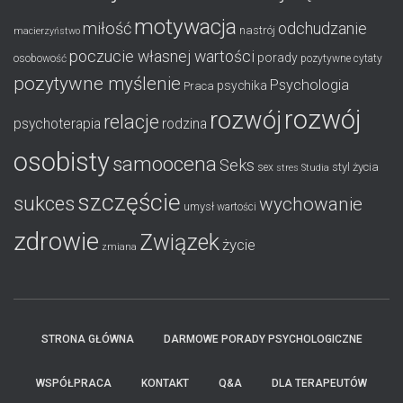
motywacja
miłość
odchudzanie
nastrój
macierzyństwo
poczucie własnej wartości
porady
osobowość
pozytywne cytaty
pozytywne myślenie
Psychologia
psychika
Praca
rozwój
rozwój
relacje
psychoterapia
rodzina
osobisty
samoocena
Seks
styl życia
sex
stres
Studia
szczęście
sukces
wychowanie
umysł
wartości
zdrowie
Związek
życie
zmiana
STRONA GŁÓWNA
DARMOWE PORADY PSYCHOLOGICZNE
WSPÓŁPRACA
KONTAKT
Q&A
DLA TERAPEUTÓW