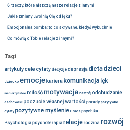
6 rzeczy, które niszczą nasze relacje z innymi
Jakie zmiany uwolnią Cię od lęku?
Emocjonalna bomba: to co skrywane, kiedyś wybuchnie
Co mówią o Tobie relacje z innymi?
Tagi
dzieci
dieta
artykuły
cele
cytaty
depresja
decyzje
emocje
komunikacja
lęk
kariera
dziecko
motywacja
miłość
odchudzanie
nastrój
macierzyństwo
poczucie własnej wartości
porady
osobowość
pozytywne
pozytywne myślenie
psychika
Praca
cytaty
rozwój
relacje
Psychologia
psychoterapia
rodzina