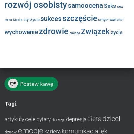
rozwój osobisty
samoocena
Seks
sex
szczęście
sukces
styl życia
umysł
wartości
stres
Studia
zdrowie
Związek
wychowanie
życie
zmiana
Tagi
dzieci
dieta
artykuły
cele
cytaty
depresja
decyzje
emocje
komunikacja
lęk
kariera
dziecko