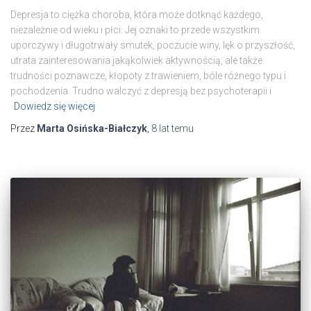
Depresja to ciężka choroba, która może dotknąć każdego,
niezależnie od wieku i płci. Jej oznaki to przede wszystkim
uporczywy i długotrwały smutek, poczucie winy, lęk o przyszłość,
utrata zainteresowania jakąkolwiek aktywnością, ale także
trudności poznawcze, kłopoty z trawieniem, bóle różnego typu i
pochodzenia. Trudno walczyć z depresją bez psychoterapii i
Dowiedz się więcej
Przez
Marta Osińska-Białczyk
,
8 lat
temu