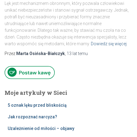
Lęk jest mechanizmem obronnym, który pozwala człowiekowi
unikać niebezpieczeństw i stanowi sygnał ostrzegawczy. Jednak,
potrafi być nieuzasadniony i przybierać formy znacznie
utrudniające lub nawet uniemożliwiające normalne
funkcjonowanie. Dlatego tak ważne, by stawiać mu czoła na co
dzień. Często niezbędna okazuje się interwencja specjalisty, lecz
warto wspomóc się metodami, które mamy
Dowiedz się więcej
Przez
Marta Osińska-Białczyk
,
13 lat
temu
Moje artykuły w Sieci
5 oznak lęku przed bliskością
Jak rozpoznać narcyza?
Uzależnienie od miłości – objawy