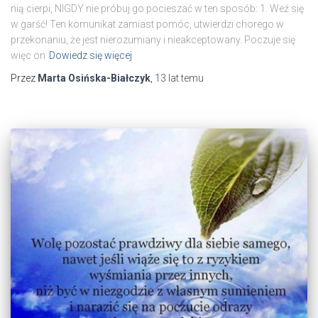
nią cierpi, NIGDY nie próbuj go pocieszać w ten sposób: 1. Weź się
w garść! Ten komunikat zamiast pomóc, utwierdzi chorego w
przekonaniu, że jest nierozumiany i nieakceptowany. Poczuje się
więc on
Dowiedz się więcej
Przez
Marta Osińska-Białczyk
,
13 lat
temu