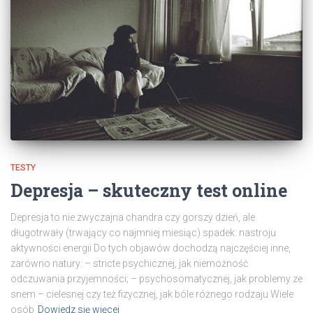
TESTY
Depresja – skuteczny test online
Depresja to nie zwyczajna chandra czy gorszy dzień, ale
długotrwały (trwający co najmniej miesiąc) spadek: nastroju
aktywności energii Do tych objawów dochodzą najczęściej inne,
zarówno natury: – stricte psychicznej, jak niemożność
odczuwania przyjemności; – psychosomatycznej, jak problemy ze
snem – cielesnej czy też fizycznej, jak bóle różnego rodzaju Wiele
osób
Dowiedz się więcej