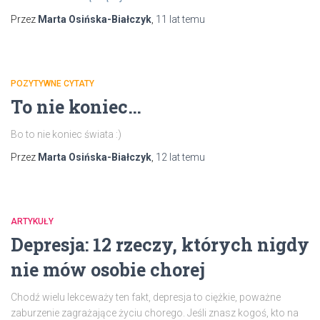
Przez
Marta Osińska-Białczyk
,
11 lat
temu
POZYTYWNE CYTATY
To nie koniec…
Bo to nie koniec świata :)
Przez
Marta Osińska-Białczyk
,
12 lat
temu
ARTYKUŁY
Depresja: 12 rzeczy, których nigdy
nie mów osobie chorej
Chodź wielu lekceważy ten fakt, depresja to ciężkie, poważne
zaburzenie zagrażające życiu chorego. Jeśli znasz kogoś, kto na