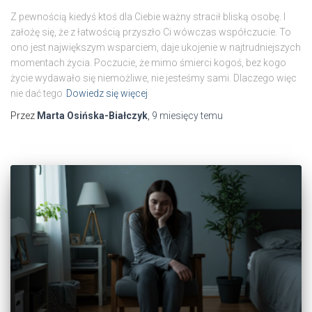
Z pewnością kiedyś ktoś dla Ciebie ważny stracił bliską osobę. I
założę się, że z łatwością przyszło Ci wówczas współczucie. To
ono jest największym wsparciem, daje ukojenie w najtrudniejszych
momentach życia. Poczucie, że mimo śmierci kogoś, bez kogo
życie wydawało się niemożliwe, nie jesteśmy sami. Dlaczego więc
nie dać tego
Dowiedz się więcej
Przez
Marta Osińska-Białczyk
,
9 miesięcy
temu