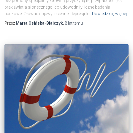
bez pomocy specjalisty. Główną przyczyną tej przypadłości jest
brak światła słonecznego, co udowodniły liczne badania
naukowe. Główne objawy jesiennej depresji to:
Dowiedz się więcej
Przez
Marta Osińska-Białczyk
,
8 lat
temu