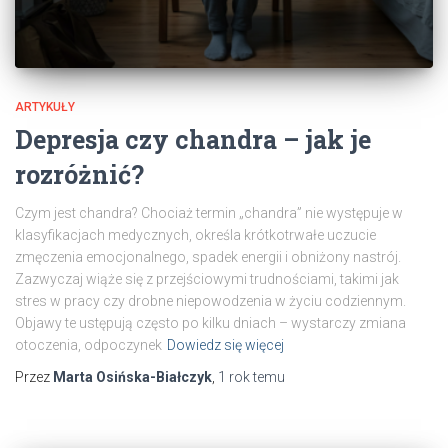
ARTYKUŁY
Depresja czy chandra – jak je
rozróżnić?
Czym jest chandra? Chociaż termin „chandra” nie występuje w
klasyfikacjach medycznych, określa krótkotrwałe uczucie
zmęczenia emocjonalnego, spadek energii i obniżony nastrój.
Zazwyczaj wiąże się z przejściowymi trudnościami, takimi jak
stres w pracy czy drobne niepowodzenia w życiu codziennym.
Objawy te ustępują często po kilku dniach – wystarczy zmiana
otoczenia, odpoczynek
Dowiedz się więcej
Przez
Marta Osińska-Białczyk
,
1 rok
temu