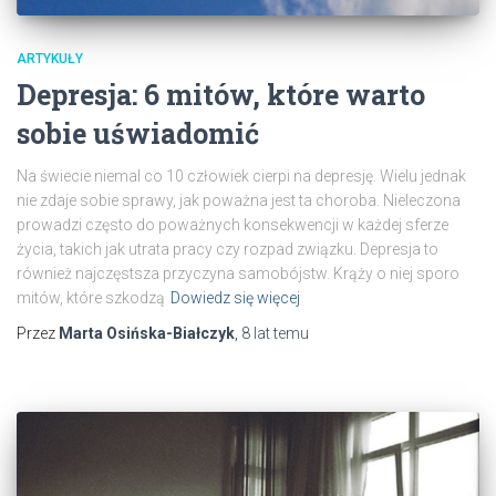
ARTYKUŁY
Depresja: 6 mitów, które warto
sobie uświadomić
Na świecie niemal co 10 człowiek cierpi na depresję. Wielu jednak
nie zdaje sobie sprawy, jak poważna jest ta choroba. Nieleczona
prowadzi często do poważnych konsekwencji w każdej sferze
życia, takich jak utrata pracy czy rozpad związku. Depresja to
również najczęstsza przyczyna samobójstw. Krąży o niej sporo
mitów, które szkodzą
Dowiedz się więcej
Przez
Marta Osińska-Białczyk
,
8 lat
temu