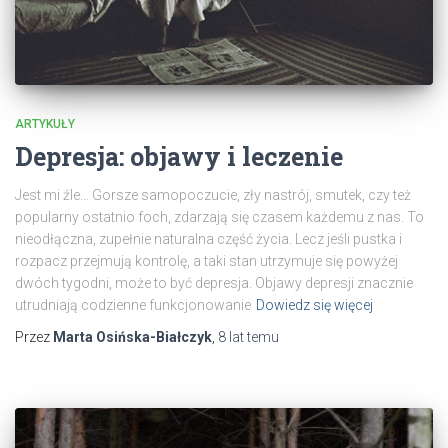
ARTYKUŁY
Depresja: objawy i leczenie
Jest mi źle… Gorsze samopoczucie, zły nastrój, smutek, czy też
popularny ostatnio foch, zdarzają się czasem każdemu z nas. To
nieodłączna, zupełnie naturalna część życia. Lecz jeśli pustka i
rozpacz przejmują kontrolę, a taki stan utrzymuje się powyżej
dwóch tygodni, może to być depresja. Objawy depresji znacznie
utrudniają codzienne funkcjonowanie
Dowiedz się więcej
Przez
Marta Osińska-Białczyk
,
8 lat
temu