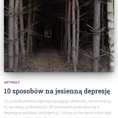
ARTYKUŁY
10 sposobów na jesienną depresję
Co prawda jesienna depresja występuje okresowo, ale nie znaczy
to, że należy ją lekceważyć. Może bowiem przerodzić się w
depresję prawdziwą (endogenną), z którą już nie damy sobie rady