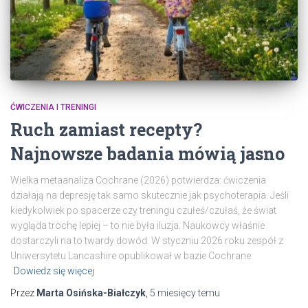
ĆWICZENIA I TRENINGI
Ruch zamiast recepty?
Najnowsze badania mówią jasno
Wielka metaanaliza Cochrane (2026) potwierdza: ćwiczenia
działają na depresję tak samo skutecznie jak psychoterapia. Jeśli
kiedykolwiek po spacerze czy treningu czułeś/czułaś, że świat
wygląda trochę lepiej – to nie była iluzja. Naukowcy właśnie
dostarczyli na to twardy dowód. W styczniu 2026 roku zespół z
Uniwersytetu Lancashire opublikował w bazie Cochrane
Dowiedz się więcej
Przez
Marta Osińska-Białczyk
,
5 miesięcy
temu