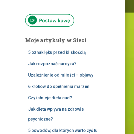
Moje artykuły w Sieci
5 oznak lęku przed bliskością
Jak rozpoznać narcyza?
Uzależnienie od miłości – objawy
6 kroków do spełnienia marzeń
Czy istnieje dieta cud?
Jak dieta wpływa na zdrowie
psychiczne?
5 powodów, dla których warto żyć tu i