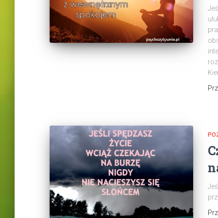
Jeś
ulu
pra
obs
int
roz
Kie
Pr
PO
C
n
Jeś
prz
Pr