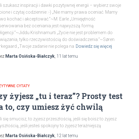
li szukasz inspiracji i dawki pozytywnej energii – wybierz swoje
bione i czytaj codziennie :-) „Nie mamy prawa oceniać. Mamy
wo kochać i akceptować.”~M. Earle „Umiejętność
erwowania bez oceniania jest najwyższą formą
eligencji.”~Jiddu Krishnamurti „Życie nie jest problemem do
wiązania, tylko rzeczywistością do doświadczenia.”~Søren
rkegaard „Twoje zadanie nie polega na
Dowiedz się więcej
zez
Marta Osińska-Białczyk
,
11 lat
temu
ZYTYWNE CYTATY
zy żyjesz „tu i teraz”? Prosty test
a to, czy umiesz żyć chwilą
li się smucisz, to żyjesz przeszłością, jeśli się boisz to żyjesz
yszłością, jeśli jesteś spokojny to żyjesz teraźniejszą
zez
Marta Osińska-Białczyk
,
12 lat
temu