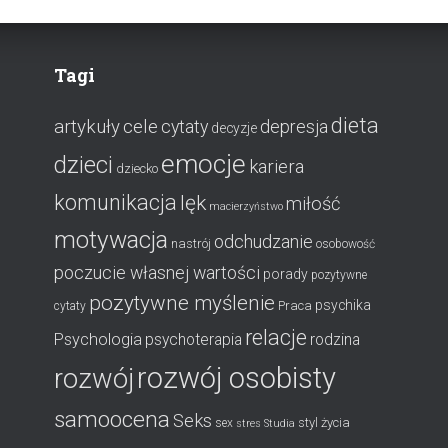
Tagi
dieta
artykuły
cele
cytaty
depresja
decyzje
emocje
dzieci
kariera
dziecko
komunikacja
lęk
miłość
macierzyństwo
motywacja
odchudzanie
nastrój
osobowość
poczucie własnej wartości
porady
pozytywne
pozytywne myślenie
psychika
Praca
cytaty
relacje
Psychologia
psychoterapia
rodzina
rozwój osobisty
rozwój
samoocena
Seks
styl życia
sex
stres
Studia