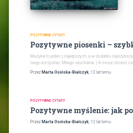
POZYTYWNE CYTATY
Pozytywne piosenki – szybk
Muzyka to jeden z najlepszych, a w dodatku najszybsz
niego korzystać. Miłego słuchania :) A może chcesz co
Przez
Marta Osińska-Białczyk
,
12 lat
temu
POZYTYWNE CYTATY
Pozytywne myślenie: jak po
Przez
Marta Osińska-Białczyk
,
12 lat
temu