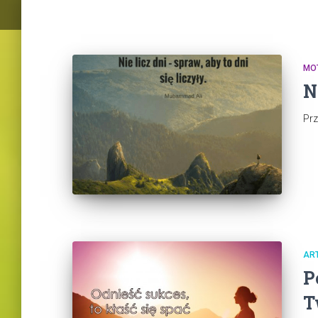
MO
N
Pr
AR
P
T