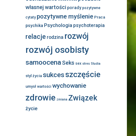
własnej wartości
porady
pozytywne
pozytywne myślenie
Praca
cytaty
Psychologia
psychoterapia
psychika
rozwój
relacje
rodzina
rozwój osobisty
samoocena
Seks
sex
stres
Studia
szczęście
sukces
styl życia
wychowanie
umysł
wartości
zdrowie
Związek
zmiana
życie