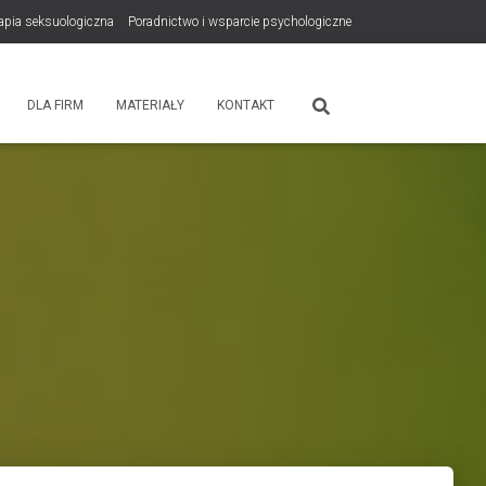
rapia seksuologiczna
Poradnictwo i wsparcie psychologiczne
tps://zdrowiewglowie.pl/konsultacje-rodzicielskie/
Płatność
DLA FIRM
MATERIAŁY
KONTAKT