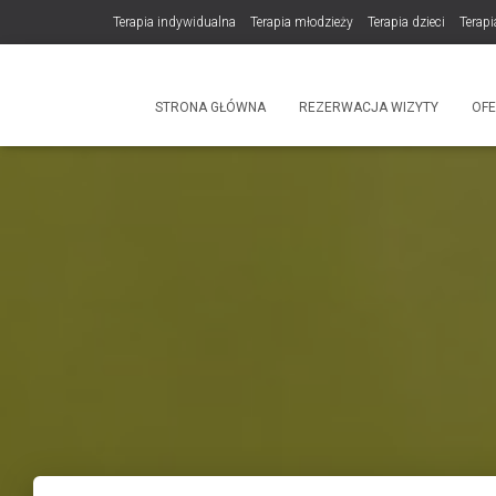
Terapia indywidualna
Terapia młodzieży
Terapia dzieci
Terapi
DLA TERAPEUTÓW
NOWOŚĆ! Trening Komunikacji dla Par
STRONA GŁÓWNA
REZERWACJA WIZYTY
OF
Produkty