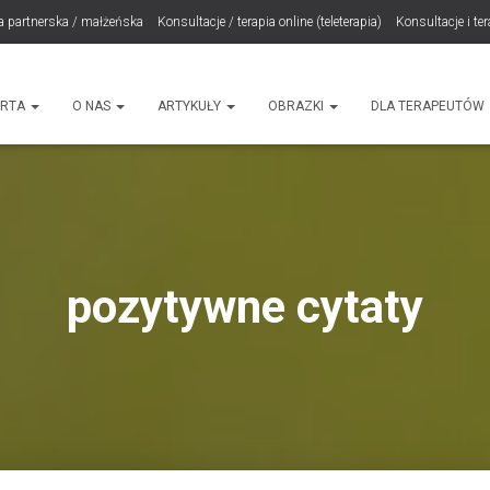
a partnerska / małżeńska
Konsultacje / terapia online (teleterapia)
Konsultacje i te
LET Me Go! – Ekspresowa Terapia Lęku (IET)
Cart
Konsultacje rodzicielskie
ht
ERTA
O NAS
ARTYKUŁY
OBRAZKI
DLA TERAPEUTÓW
pozytywne cytaty