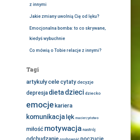
z innymi
Jakie zmiany uwolnią Cię od lęku?
Emocjonalna bomba: to co skrywane,
kiedyś wybuchnie
Co mówią o Tobie relacje z innymi?
Tagi
artykuły
cele
cytaty
decyzje
dzieci
dieta
depresja
dziecko
emocje
kariera
komunikacja
lęk
macierzyństwo
motywacja
miłość
nastrój
odchudzanie
poczucie
osobowość