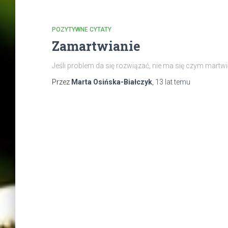
POZYTYWNE CYTATY
Zamartwianie
Jeśli problem da się rozwiązać, nie ma się czym martwić
Przez
Marta Osińska-Białczyk
,
13 lat
temu