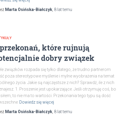
zez
Marta Osińska-Białczyk
,
8 lat
temu
TYKUŁY
 przekonań, które rujnują
otencjalnie dobry związek
le związków rozpada się tylko dlatego, że trudno partnerom
ść poza stereotypowe myślenie i mylne wyobrażenia na temat
ólnego życia. Jakie są najczęstsze z nich? Sprawdź, ile z nich
najesz. 1. Proszenie jest upokarzające. Jeśli otrzymuję coś, bo
siłem, to nie ma to wartości. Przekonania tego typu są dość
wszechne
Dowiedz się więcej
zez
Marta Osińska-Białczyk
,
8 lat
temu