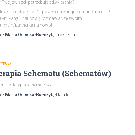
 Twój związek potrzebuje odświeżenia?
li tak, to dołącz do Grupowego Treningu Komunikacji dla Par
MY Parę!” i naucz się rozmawiać ze swoim
tnerem/partnerką na nowo!
zez
Marta Osińska-Białczyk
,
1 rok
temu
TYKUŁY
erapia Schematu (Schematów)
m jest terapia schematów?
zez
Marta Osińska-Białczyk
,
4 lata
temu