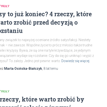
TYKUŁY
zy to już koniec? 4 rzeczy, które
arto zrobić przed decyzją o
ozstaniu
ny związek to najwyżej oceniane źródło satysfakcji. Niestety
nak – nie zawsze. Wspólne życie to prócz miłości także trudne
ile i kryzysy. Bywa, że są one na tyle krzywdzące, że jedynym
wiązaniem wydaje się rozstanie. Czy da się go uniknąć i wyjść z
zysu? To zależy. Jedno jest pewne: warto
Dowiedz się więcej
zez
Marta Osińska-Białczyk
,
8 lat
temu
TYKUŁY
 rzeczy, które warto zrobić by