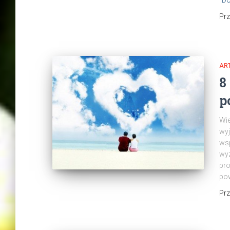
Pr
AR
8
p
Wie
wyj
wsp
wyz
pro
po
Pr