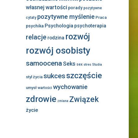
własnej wartości
porady
pozytywne
pozytywne myślenie
Praca
cytaty
Psychologia
psychoterapia
psychika
rozwój
relacje
rodzina
rozwój osobisty
samoocena
Seks
sex
stres
Studia
szczęście
sukces
styl życia
wychowanie
umysł
wartości
zdrowie
Związek
zmiana
życie