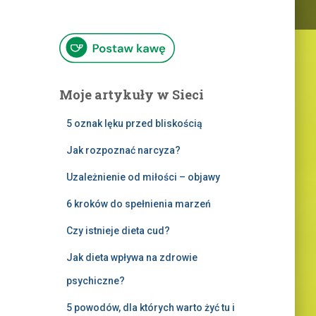
Moje artykuły w Sieci
5 oznak lęku przed bliskością
Jak rozpoznać narcyza?
Uzależnienie od miłości – objawy
6 kroków do spełnienia marzeń
Czy istnieje dieta cud?
Jak dieta wpływa na zdrowie
psychiczne?
5 powodów, dla których warto żyć tu i