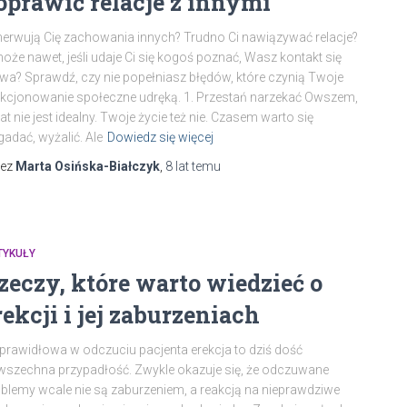
oprawić relacje z innymi
erwują Cię zachowania innych? Trudno Ci nawiązywać relacje?
oże nawet, jeśli udaje Ci się kogoś poznać, Wasz kontakt się
wa? Sprawdź, czy nie popełniasz błędów, które czynią Twoje
kcjonowanie społeczne udręką. 1. Przestań narzekać Owszem,
at nie jest idealny. Twoje życie też nie. Czasem warto się
adać, wyżalić. Ale
Dowiedz się więcej
zez
Marta Osińska-Białczyk
,
8 lat
temu
TYKUŁY
zeczy, które warto wiedzieć o
rekcji i jej zaburzeniach
prawidłowa w odczuciu pacjenta erekcja to dziś dość
szechna przypadłość. Zwykle okazuje się, że odczuwane
blemy wcale nie są zaburzeniem, a reakcją na nieprawdziwe