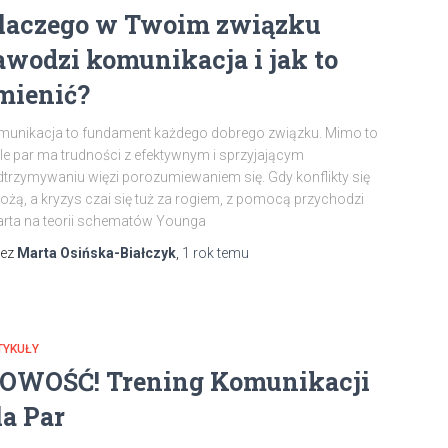
laczego w Twoim związku
awodzi komunikacja i jak to
mienić?
unikacja to fundament każdego dobrego związku. Mimo to
le par ma trudności z efektywnym i sprzyjającym
trzymywaniu więzi porozumiewaniem się. Gdy konflikty się
żą, a kryzys czai się tuż za rogiem, z pomocą przychodzi
rta na teorii schematów Younga
zez
Marta Osińska-Białczyk
,
1 rok
temu
TYKUŁY
OWOŚĆ! Trening Komunikacji
la Par