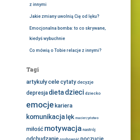
z innymi
Jakie zmiany uwolnią Cię od lęku?
Emocjonalna bomba: to co skrywane,
kiedyś wybuchnie
Co mówią o Tobie relacje z innymi?
Tagi
artykuły
cele
cytaty
decyzje
dzieci
dieta
depresja
dziecko
emocje
kariera
komunikacja
lęk
macierzyństwo
motywacja
miłość
nastrój
odchudzanie
poczucie
osobowość