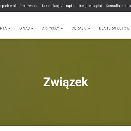
a partnerska / małżeńska
Konsultacje / terapia online (teleterapia)
Konsultacje i te
LET Me Go! – Ekspresowa Terapia Lęku (IET)
Cart
Konsultacje rodzicielskie
ht
ERTA
O NAS
ARTYKUŁY
OBRAZKI
DLA TERAPEUTÓW
Związek