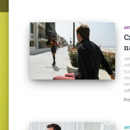
AR
C
n
Jak
ost
tru
nos
nar
sel
Pr
AR