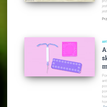
prz
jes
jes
Pr
AR
A
s
m
Pon
ant
pos
por
hor
hor
Do