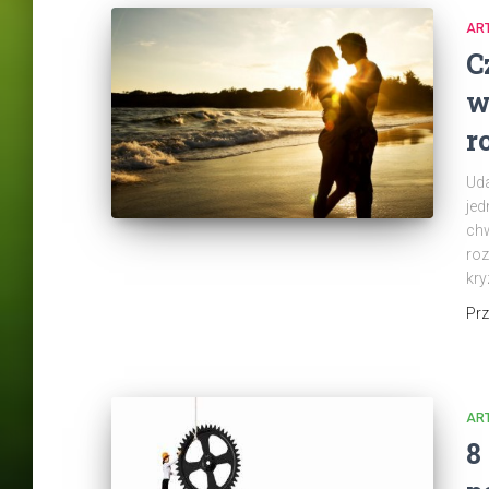
AR
C
w
r
Uda
jed
chw
roz
kry
Pr
AR
8