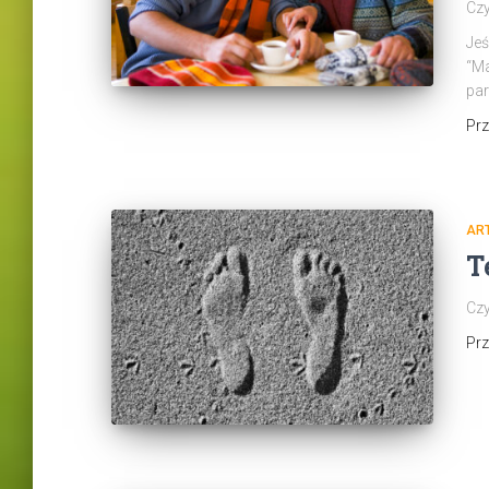
Czy
Jeś
“Ma
par
Pr
AR
T
Czy
Pr