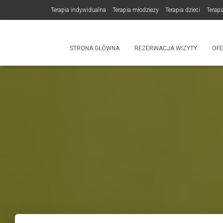
Terapia indywidualna
Terapia młodzieży
Terapia dzieci
Terapi
DLA TERAPEUTÓW
NOWOŚĆ! Trening Komunikacji dla Par
STRONA GŁÓWNA
REZERWACJA WIZYTY
OF
Produkty