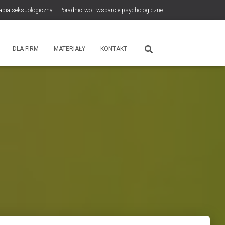
rapia seksuologiczna
Poradnictwo i wsparcie psychologiczne
tps://zdrowiewglowie.pl/konsultacje-rodzicielskie/
Płatność
DLA FIRM
MATERIAŁY
KONTAKT