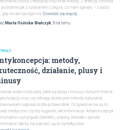
ekonania osoby cierpiącej oraz brak wiedzy. Z erekcją członka
t podobnie jak z szukaniem czegoś, co nam zginęło – często
t, gdy wcale się tego nie
Dowiedz się więcej
zez
Marta Osińska-Białczyk
,
8 lat
temu
TYKUŁY
ntykoncepcja: metody,
kuteczność, działanie, plusy i
inusy
ieważ wiele osób pyta, jakie są plusy i minusy różnych metod
ykoncepcji oraz czy istnieją skuteczne metody naturalne,
tanowiłam napisać krótki przewodnik. Oczywiście nie są to
ady medyczne czy też sugestie, ale informacje. Antykoncepcja
monalna czyli pigułki (tabletki), plastry, wkładki i spirale
monalne Jak by nie patrzeć, są to syntetycznie
wiedz się więcej