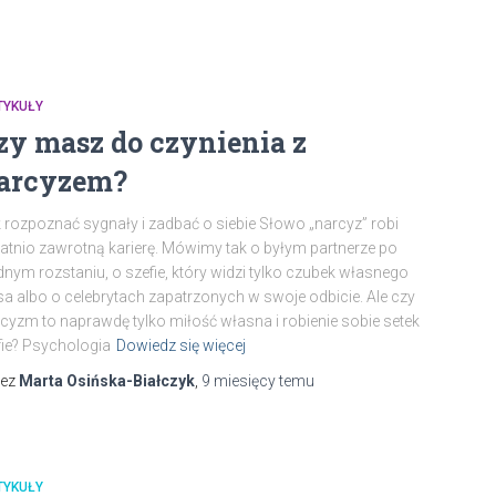
TYKUŁY
zy masz do czynienia z
arcyzem?
 rozpoznać sygnały i zadbać o siebie Słowo „narcyz” robi
atnio zawrotną karierę. Mówimy tak o byłym partnerze po
dnym rozstaniu, o szefie, który widzi tylko czubek własnego
a albo o celebrytach zapatrzonych w swoje odbicie. Ale czy
cyzm to naprawdę tylko miłość własna i robienie sobie setek
fie? Psychologia
Dowiedz się więcej
zez
Marta Osińska-Białczyk
,
9 miesięcy
temu
TYKUŁY