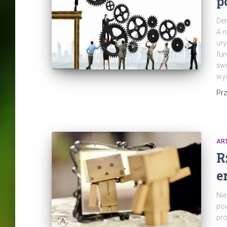
p
Den
A m
ury
fun
świ
wyg
Pr
AR
R
e
Nie
pow
pro