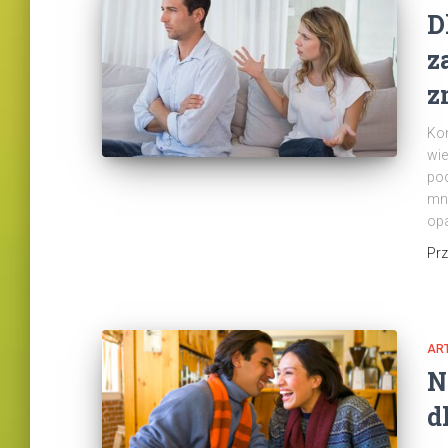
D
z
z
Kom
wie
pod
mno
opa
Pr
AR
N
d