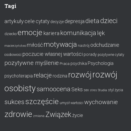
Tagi
dzieci
dieta
artykuły
cele
cytaty
depresja
decyzje
emocje
komunikacja
lęk
kariera
dziecko
motywacja
miłość
odchudzanie
nastrój
macierzyństwo
poczucie własnej wartości
porady
osobowość
pozytywne cytaty
pozytywne myślenie
Psychologia
psychika
Praca
rozwój
rozwój
relacje
psychoterapia
rodzina
osobisty
samoocena
Seks
styl życia
sex
stres
Studia
szczęście
sukces
wychowanie
umysł
wartości
zdrowie
Związek
życie
zmiana