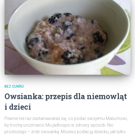
BEZ CUKRU
Owsianka: przepis dla niemowląt
i dzieci
Pewnie nie raz zastanawiałaś się, co podać swojemu Maluchowi,
by trochę urozmaicić Mu jadłospis w zdrowy sposób. Nic
prostszego – zrób owsiankę. Możesz podać ją dziecku, jak tylko