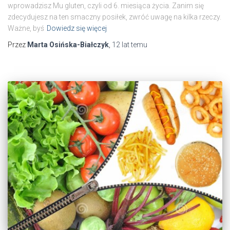
wprowadzisz Mu gluten, czyli od 6. miesiąca życia. Zanim się
zdecydujesz na ten smaczny posiłek, zwróć uwagę na kilka rzeczy.
Ważne, byś
Dowiedz się więcej
Przez
Marta Osińska-Białczyk
,
12 lat
temu