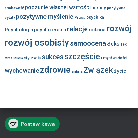
poczucie własnej wartości
porady
osobowość
pozytywne
pozytywne myślenie
psychika
Praca
cytaty
rozwój
relacje
Psychologia
psychoterapia
rodzina
rozwój osobisty
samoocena
Seks
sex
szczęście
sukces
styl życia
umysł
wartości
stres
Studia
zdrowie
Związek
wychowanie
życie
zmiana