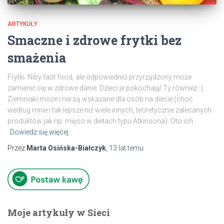
ARTYKUŁY
Smaczne i zdrowe frytki bez
smażenia
Frytki. Niby fast food, ale odpowiednio przyrządzony może
zamienić się w zdrowe danie. Dzieci je pokochają! Ty również :)
Ziemniaki może i nie są wskazane dla osób na diecie (choć
według mnie i tak lepsze niż wiele innych, teoretycznie zalecanych
produktów jak np. mięso w dietach typu Atkinsona). Oto ich
Dowiedz się więcej
Przez
Marta Osińska-Białczyk
,
13 lat
temu
Moje artykuły w Sieci