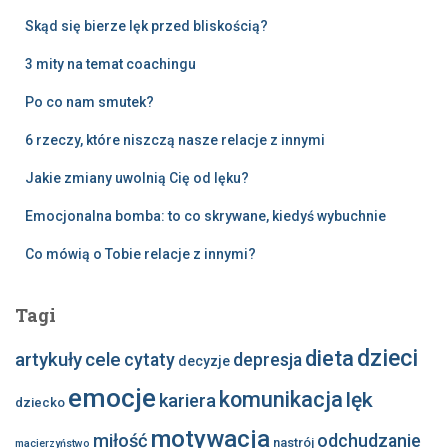
Skąd się bierze lęk przed bliskością?
3 mity na temat coachingu
Po co nam smutek?
6 rzeczy, które niszczą nasze relacje z innymi
Jakie zmiany uwolnią Cię od lęku?
Emocjonalna bomba: to co skrywane, kiedyś wybuchnie
Co mówią o Tobie relacje z innymi?
Tagi
dzieci
dieta
artykuły
cele
cytaty
depresja
decyzje
emocje
komunikacja
lęk
kariera
dziecko
motywacja
miłość
odchudzanie
nastrój
macierzyństwo