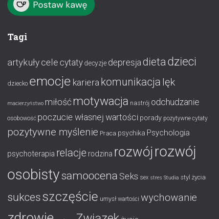
Tagi
dzieci
dieta
artykuły
cele
cytaty
depresja
decyzje
emocje
komunikacja
lęk
kariera
dziecko
motywacja
miłość
odchudzanie
nastrój
macierzyństwo
poczucie własnej wartości
porady
osobowość
pozytywne cytaty
pozytywne myślenie
Psychologia
psychika
Praca
rozwój
rozwój
relacje
psychoterapia
rodzina
osobisty
samoocena
Seks
styl życia
sex
stres
Studia
szczęście
sukces
wychowanie
umysł
wartości
zdrowie
Związek