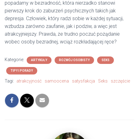
popadamy w bezradność, która nierzadko stanowi
pierwszy krok do zaburzeń psychicznych takich jak
depresja. Człowiek, który radzi sobie w każdej sytuacji,
wzbudza zarówno zaufanie, jak i podziw, a więc jest
atrakcyjniejszy. Prawda, że trudno poczuć pożądanie
wobec osoby bezradnej, wciąż rozkładającej ręce?
Kategorie:
ARTYKUŁY
ROZWÓJ OSOBISTY
SEKS
TIPY I PORADY
Tagi:
atrakcyjność
samoocena
satysfakcja
Seks
szczęście