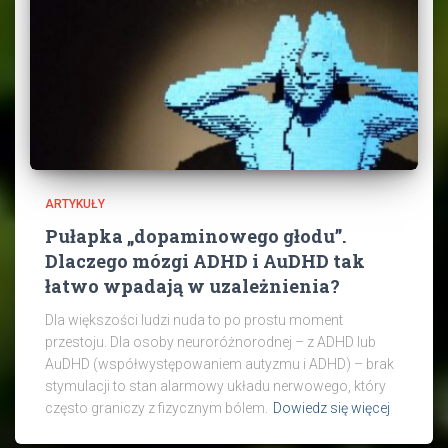
ARTYKUŁY
Pułapka „dopaminowego głodu”.
Dlaczego mózgi ADHD i AuDHD tak
łatwo wpadają w uzależnienia?
Dla większości ludzi nuda to po prostu moment
przestoju. Dla osoby neuroróżnorodnej – z ADHD lub
AuDHD (współwystępowaniem autyzmu i ADHD) – brak
stymulacji to stan alarmowy układu nerwowego, który
często graniczy z fizycznym bólem.
Dowiedz się więcej