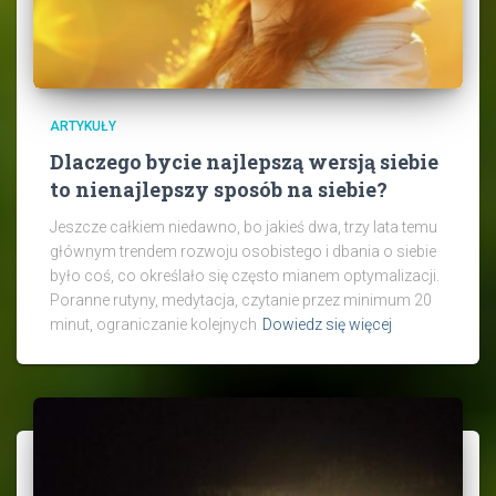
ARTYKUŁY
Dlaczego bycie najlepszą wersją siebie
to nienajlepszy sposób na siebie?
Jeszcze całkiem niedawno, bo jakieś dwa, trzy lata temu
głównym trendem rozwoju osobistego i dbania o siebie
było coś, co określało się często mianem optymalizacji.
Poranne rutyny, medytacja, czytanie przez minimum 20
minut, ograniczanie kolejnych
Dowiedz się więcej