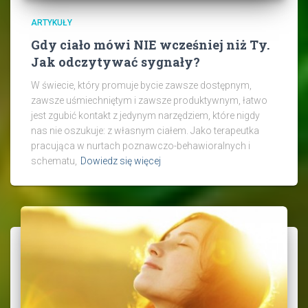
ARTYKUŁY
Gdy ciało mówi NIE wcześniej niż Ty.
Jak odczytywać sygnały?
W świecie, który promuje bycie zawsze dostępnym,
zawsze uśmiechniętym i zawsze produktywnym, łatwo
jest zgubić kontakt z jedynym narzędziem, które nigdy
nas nie oszukuje: z własnym ciałem. Jako terapeutka
pracująca w nurtach poznawczo-behawioralnych i
schematu,
Dowiedz się więcej