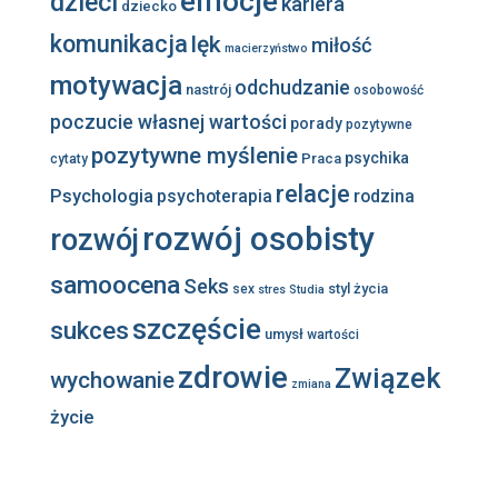
emocje
dzieci
kariera
dziecko
komunikacja
lęk
miłość
macierzyństwo
motywacja
odchudzanie
nastrój
osobowość
poczucie własnej wartości
porady
pozytywne
pozytywne myślenie
psychika
Praca
cytaty
relacje
Psychologia
psychoterapia
rodzina
rozwój osobisty
rozwój
samoocena
Seks
styl życia
sex
stres
Studia
szczęście
sukces
umysł
wartości
zdrowie
Związek
wychowanie
zmiana
życie