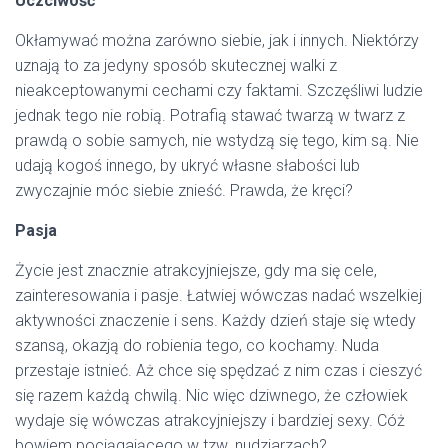
Uczciwość
Okłamywać można zarówno siebie, jak i innych. Niektórzy
uznają to za jedyny sposób skutecznej walki z
nieakceptowanymi cechami czy faktami. Szczęśliwi ludzie
jednak tego nie robią. Potrafią stawać twarzą w twarz z
prawdą o sobie samych, nie wstydzą się tego, kim są. Nie
udają kogoś innego, by ukryć własne słabości lub
zwyczajnie móc siebie znieść. Prawda, że kręci?
Pasja
Życie jest znacznie atrakcyjniejsze, gdy ma się cele,
zainteresowania i pasje. Łatwiej wówczas nadać wszelkiej
aktywności znaczenie i sens. Każdy dzień staje się wtedy
szansą, okazją do robienia tego, co kochamy. Nuda
przestaje istnieć. Aż chce się spędzać z nim czas i cieszyć
się razem każdą chwilą. Nic więc dziwnego, że człowiek
wydaje się wówczas atrakcyjniejszy i bardziej sexy. Cóż
bowiem pociągającego w tzw. nudziarzach?