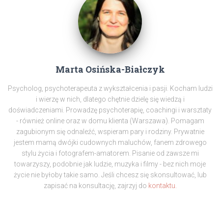
Marta Osińska-Białczyk
Psycholog, psychoterapeuta z wykształcenia i pasji. Kocham ludzi
i wierzę w nich, dlatego chętnie dzielę się wiedzą i
doświadczeniami. Prowadzę psychoterapię, coachingi i warsztaty
- również online oraz w domu klienta (Warszawa). Pomagam
zagubionym się odnaleźć, wspieram pary i rodziny. Prywatnie
jestem mamą dwójki cudownych maluchów, fanem zdrowego
stylu życia i fotografem-amatorem. Pisanie od zawsze mi
towarzyszy, podobnie jak ludzie, muzyka i filmy - bez nich moje
życie nie byłoby takie samo. Jeśli chcesz się skonsultować, lub
zapisać na konsultację, zajrzyj do
kontaktu.