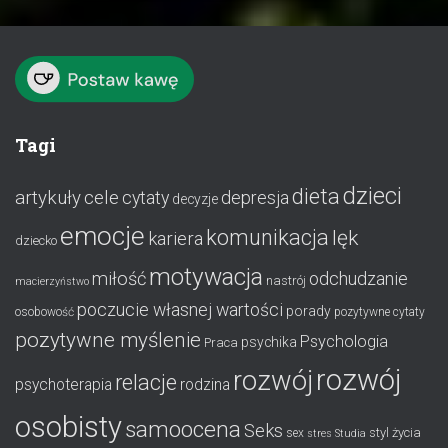
Tagi
dzieci
dieta
artykuły
cele
cytaty
depresja
decyzje
emocje
komunikacja
lęk
kariera
dziecko
motywacja
miłość
odchudzanie
nastrój
macierzyństwo
poczucie własnej wartości
porady
osobowość
pozytywne cytaty
pozytywne myślenie
Psychologia
psychika
Praca
rozwój
rozwój
relacje
psychoterapia
rodzina
osobisty
samoocena
Seks
styl życia
sex
stres
Studia