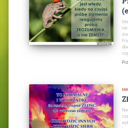
P
(
Int
nie
zra
Fru
dla
czy
Pr
EM
Z
Nie
cze
wyk