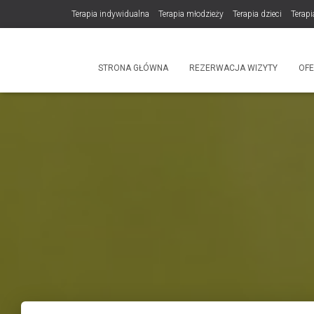
Terapia indywidualna
Terapia młodzieży
Terapia dzieci
Terapi
DLA TERAPEUTÓW
NOWOŚĆ! Trening Komunikacji dla Par
STRONA GŁÓWNA
REZERWACJA WIZYTY
OF
Produkty