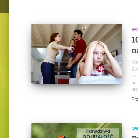
AR
1
n
Mów
Zac
lęk
na 
pró
Pr
ĆWI