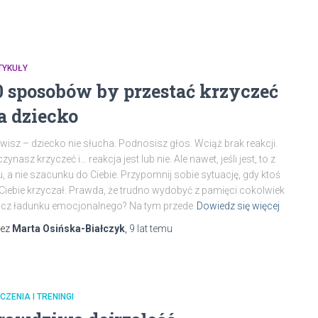
TYKUŁY
0 sposobów by przestać krzyczeć
a dziecko
isz – dziecko nie słucha. Podnosisz głos. Wciąż brak reakcji.
zynasz krzyczeć i… reakcja jest lub nie. Ale nawet, jeśli jest, to z
u, a nie szacunku do Ciebie. Przypomnij sobie sytuację, gdy ktoś
Ciebie krzyczał. Prawda, że trudno wydobyć z pamięci cokolwiek
cz ładunku emocjonalnego? Na tym przede
Dowiedz się więcej
zez
Marta Osińska-Białczyk
,
9 lat
temu
CZENIA I TRENINGI