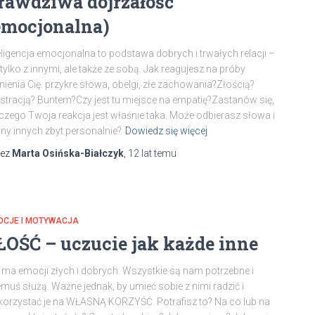
rawdziwa dojrzałość
emocjonalna)
eligencja emocjonalna to podstawa dobrych i trwałych relacji –
 tylko z innymi, ale także ze sobą. Jak reagujesz na próby
nienia Cię: przykre słowa, obelgi, złe zachowania?Złością?
stracją? Buntem?Czy jest tu miejsce na empatię?Zastanów się,
czego Twoja reakcja jest właśnie taka. Może odbierasz słowa i
ny innych zbyt personalnie?
Dowiedz się więcej
zez
Marta Osińska-Białczyk
,
12 lat
temu
OCJE I MOTYWACJA
ŁOŚĆ – uczucie jak każde inne
 ma emocji złych i dobrych. Wszystkie są nam potrzebne i
muś służą. Ważne jednak, by umieć sobie z nimi radzić i
orzystać je na WŁASNĄ KORZYŚĆ. Potrafisz to? Na co lub na