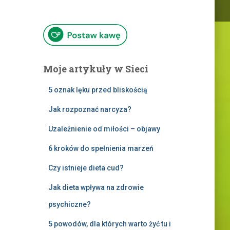
Moje artykuły w Sieci
5 oznak lęku przed bliskością
Jak rozpoznać narcyza?
Uzależnienie od miłości – objawy
6 kroków do spełnienia marzeń
Czy istnieje dieta cud?
Jak dieta wpływa na zdrowie
psychiczne?
5 powodów, dla których warto żyć tu i