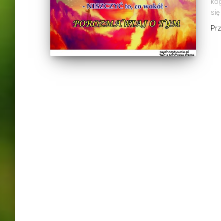
kog
się
Pr