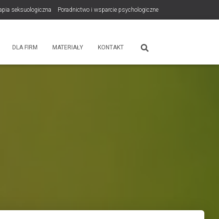
rapia seksuologiczna
Poradnictwo i wsparcie psychologiczne
tps://zdrowiewglowie.pl/konsultacje-rodzicielskie/
Płatność
DLA FIRM
MATERIAŁY
KONTAKT