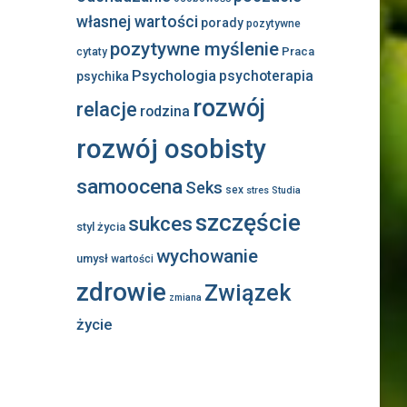
własnej wartości
porady
pozytywne
pozytywne myślenie
Praca
cytaty
Psychologia
psychoterapia
psychika
rozwój
relacje
rodzina
rozwój osobisty
samoocena
Seks
sex
stres
Studia
szczęście
sukces
styl życia
wychowanie
umysł
wartości
zdrowie
Związek
zmiana
życie