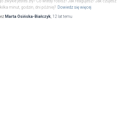
o zwykle jesteś zły? Co wtedy robisz? Jak reagujesz? Jak czujesz
 kilka minut, godzin, dni później?
Dowiedz się więcej
zez
Marta Osińska-Białczyk
,
12 lat
temu