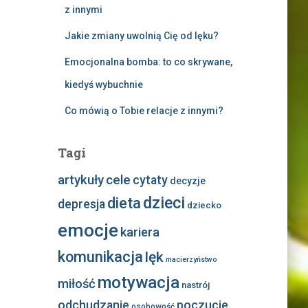
z innymi
Jakie zmiany uwolnią Cię od lęku?
Emocjonalna bomba: to co skrywane,
kiedyś wybuchnie
Co mówią o Tobie relacje z innymi?
Tagi
artykuły
cele
cytaty
decyzje
dzieci
dieta
depresja
dziecko
emocje
kariera
komunikacja
lęk
macierzyństwo
motywacja
miłość
nastrój
odchudzanie
poczucie
osobowość