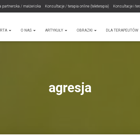
a partnerska / małżeńska
Konsultacje / terapia online (teleterapia)
Konsultacje i te
LET Me Go! – Ekspresowa Terapia Lęku (IET)
Cart
Konsultacje rodzicielskie
ht
ERTA
O NAS
ARTYKUŁY
OBRAZKI
DLA TERAPEUTÓW
agresja