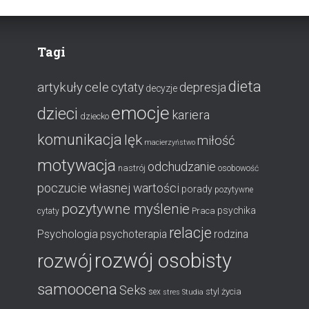
Tagi
dieta
artykuły
cele
cytaty
depresja
decyzje
emocje
dzieci
kariera
dziecko
komunikacja
lęk
miłość
macierzyństwo
motywacja
odchudzanie
nastrój
osobowość
poczucie własnej wartości
porady
pozytywne
pozytywne myślenie
psychika
Praca
cytaty
relacje
Psychologia
psychoterapia
rodzina
rozwój osobisty
rozwój
samoocena
Seks
styl życia
sex
stres
Studia