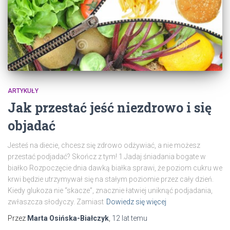
ARTYKUŁY
Jak przestać jeść niezdrowo i się
objadać
Jesteś na diecie, chcesz się zdrowo odżywiać, a nie możesz
przestać podjadać? Skończ z tym! 1.Jadaj śniadania bogate w
białko Rozpoczęcie dnia dawką białka sprawi, że poziom cukru we
krwi będzie utrzymywał się na stałym poziomie przez cały dzień.
Kiedy glukoza nie “skacze”, znacznie łatwiej uniknąć podjadania,
zwłaszcza słodyczy. Zamiast
Dowiedz się więcej
Przez
Marta Osińska-Białczyk
,
12 lat
temu