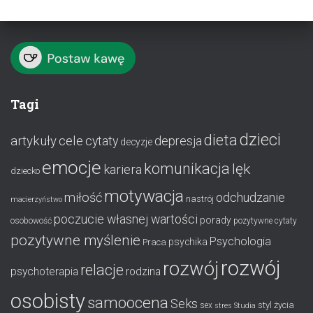
Tagi
dzieci
dieta
artykuły
cele
cytaty
depresja
decyzje
emocje
komunikacja
lęk
kariera
dziecko
motywacja
miłość
odchudzanie
nastrój
macierzyństwo
poczucie własnej wartości
porady
osobowość
pozytywne cytaty
pozytywne myślenie
Psychologia
psychika
Praca
rozwój
rozwój
relacje
psychoterapia
rodzina
osobisty
samoocena
Seks
styl życia
sex
stres
Studia