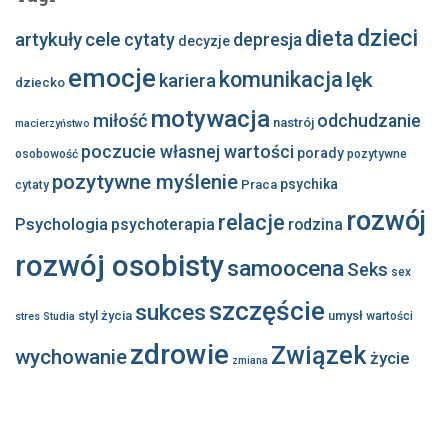
dzieci
dieta
artykuły
cele
cytaty
depresja
decyzje
emocje
komunikacja
lęk
kariera
dziecko
motywacja
miłość
odchudzanie
nastrój
macierzyństwo
poczucie własnej wartości
porady
osobowość
pozytywne
pozytywne myślenie
psychika
Praca
cytaty
rozwój
relacje
Psychologia
psychoterapia
rodzina
rozwój osobisty
samoocena
Seks
sex
szczęście
sukces
styl życia
umysł
wartości
stres
Studia
zdrowie
Związek
wychowanie
życie
zmiana