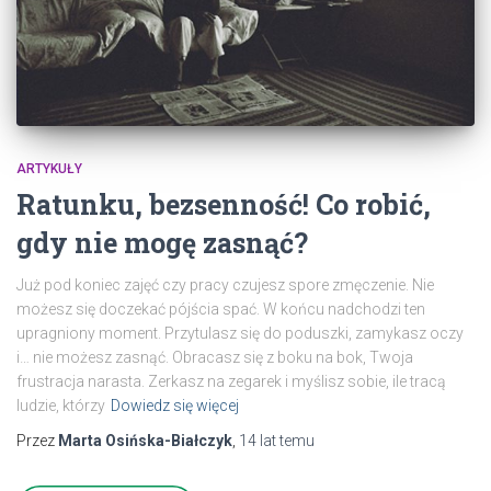
ARTYKUŁY
Ratunku, bezsenność! Co robić,
gdy nie mogę zasnąć?
Już pod koniec zajęć czy pracy czujesz spore zmęczenie. Nie
możesz się doczekać pójścia spać. W końcu nadchodzi ten
upragniony moment. Przytulasz się do poduszki, zamykasz oczy
i… nie możesz zasnąć. Obracasz się z boku na bok, Twoja
frustracja narasta. Zerkasz na zegarek i myślisz sobie, ile tracą
ludzie, którzy
Dowiedz się więcej
Przez
Marta Osińska-Białczyk
,
14 lat
temu