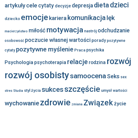
dzieci
dieta
artykuły
cele
cytaty
depresja
decyzje
emocje
komunikacja
lęk
kariera
dziecko
motywacja
miłość
odchudzanie
nastrój
macierzyństwo
poczucie własnej wartości
porady
osobowość
pozytywne
pozytywne myślenie
psychika
Praca
cytaty
rozwój
relacje
Psychologia
psychoterapia
rodzina
rozwój osobisty
samoocena
Seks
sex
szczęście
sukces
styl życia
umysł
wartości
stres
Studia
zdrowie
Związek
wychowanie
życie
zmiana