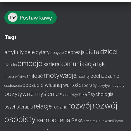
Tagi
dzieci
dieta
artykuły
cele
cytaty
depresja
decyzje
emocje
komunikacja
lęk
kariera
dziecko
motywacja
miłość
odchudzanie
nastrój
macierzyństwo
poczucie własnej wartości
porady
osobowość
pozytywne cytaty
pozytywne myślenie
Psychologia
psychika
Praca
rozwój
rozwój
relacje
psychoterapia
rodzina
osobisty
samoocena
Seks
styl życia
sex
stres
Studia