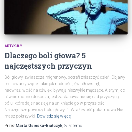
ARTYKUŁY
Dlaczego boli głowa? 5
najczęstszych przyczyn
Ból głowy, zwłaszcza migrenowy, potrafi zniszczyć dzień. Objawy
mu towarzyszące, takie jak nudności, światłowstręt,
nadwrażliwość na dźwięki bywają niezwykle męczące. Ale tym, co
równie mocno dokucza, jest zastanawianie się nad przyczyną
bólu, które daje nadzieję na uniknięcie go w przyszłości.
Najczęstsze powody bólu głowy: 1. Wrażliwość pokarmowa Nie
masz pokrzywki,
Dowiedz się więcej
Przez
Marta Osińska-Białczyk
,
8 lat
temu