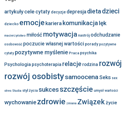
dzieci
dieta
artykuły
cele
cytaty
depresja
decyzje
emocje
komunikacja
lęk
kariera
dziecko
motywacja
miłość
odchudzanie
nastrój
macierzyństwo
poczucie własnej wartości
porady
osobowość
pozytywne
pozytywne myślenie
psychika
Praca
cytaty
rozwój
relacje
Psychologia
psychoterapia
rodzina
rozwój osobisty
samoocena
Seks
sex
szczęście
sukces
styl życia
umysł
wartości
stres
Studia
zdrowie
Związek
wychowanie
życie
zmiana