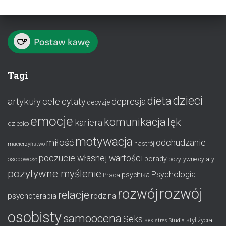
Tagi
dzieci
dieta
artykuły
cele
cytaty
depresja
decyzje
emocje
komunikacja
lęk
kariera
dziecko
motywacja
miłość
odchudzanie
nastrój
macierzyństwo
poczucie własnej wartości
porady
osobowość
pozytywne cytaty
pozytywne myślenie
Psychologia
psychika
Praca
rozwój
rozwój
relacje
psychoterapia
rodzina
osobisty
samoocena
Seks
styl życia
sex
stres
Studia