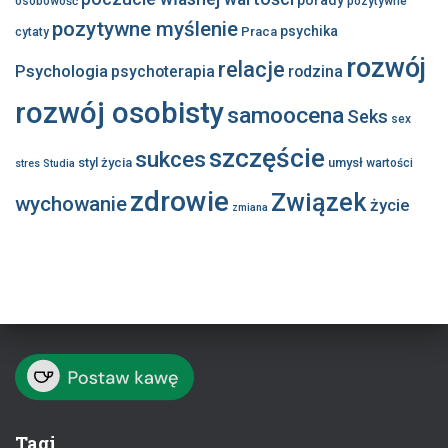
osobowość
pozytywne
pozytywne myślenie
psychika
Praca
cytaty
rozwój
relacje
Psychologia
psychoterapia
rodzina
rozwój osobisty
samoocena
Seks
sex
szczęście
sukces
styl życia
umysł
wartości
stres
Studia
zdrowie
Związek
wychowanie
życie
zmiana
Tagi