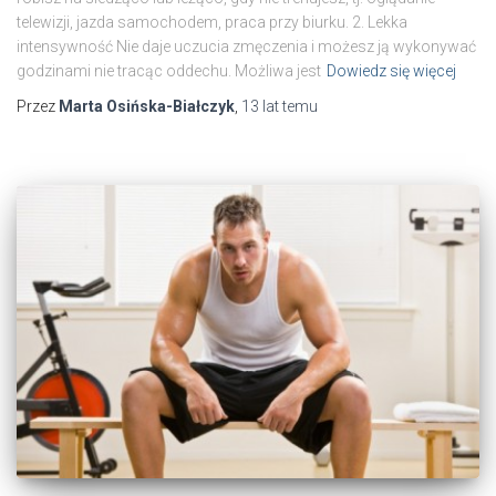
telewizji, jazda samochodem, praca przy biurku. 2. Lekka
intensywność Nie daje uczucia zmęczenia i możesz ją wykonywać
godzinami nie tracąc oddechu. Możliwa jest
Dowiedz się więcej
Przez
Marta Osińska-Białczyk
,
13 lat
temu