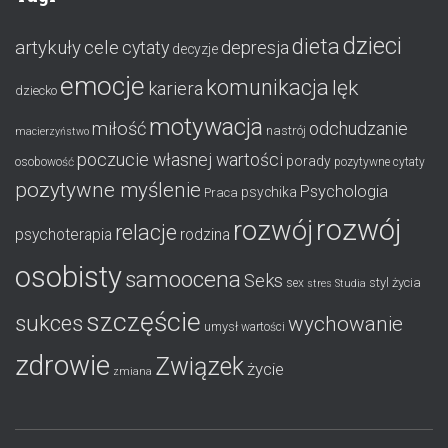
dzieci
dieta
artykuły
cele
cytaty
depresja
decyzje
emocje
komunikacja
lęk
kariera
dziecko
motywacja
miłość
odchudzanie
nastrój
macierzyństwo
poczucie własnej wartości
porady
osobowość
pozytywne cytaty
pozytywne myślenie
Psychologia
psychika
Praca
rozwój
rozwój
relacje
psychoterapia
rodzina
osobisty
samoocena
Seks
styl życia
sex
stres
Studia
szczęście
sukces
wychowanie
umysł
wartości
zdrowie
Związek
życie
zmiana