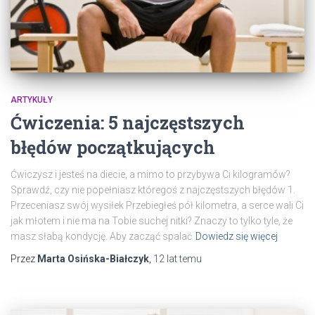
ARTYKUŁY
Ćwiczenia: 5 najczęstszych
błędów początkujących
Ćwiczysz i jesteś na diecie, a mimo to przybywa Ci kilogramów?
Sprawdź, czy nie popełniasz któregoś z najczęstszych błędów 1.
Przeceniasz swój wysiłek Przebiegłeś pół kilometra, a serce wali Ci
jak młotem i nie ma na Tobie suchej nitki? Znaczy to tylko tyle, że
masz słabą kondycję. Aby zacząć spalać
Dowiedz się więcej
Przez
Marta Osińska-Białczyk
,
12 lat
temu