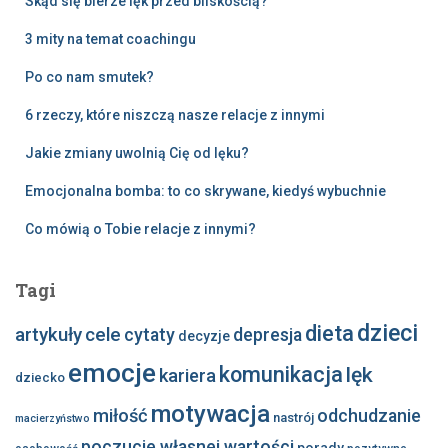
Skąd się bierze lęk przed bliskością?
3 mity na temat coachingu
Po co nam smutek?
6 rzeczy, które niszczą nasze relacje z innymi
Jakie zmiany uwolnią Cię od lęku?
Emocjonalna bomba: to co skrywane, kiedyś wybuchnie
Co mówią o Tobie relacje z innymi?
Tagi
dzieci
dieta
artykuły
cele
cytaty
depresja
decyzje
emocje
komunikacja
lęk
kariera
dziecko
motywacja
miłość
odchudzanie
nastrój
macierzyństwo
poczucie własnej wartości
porady