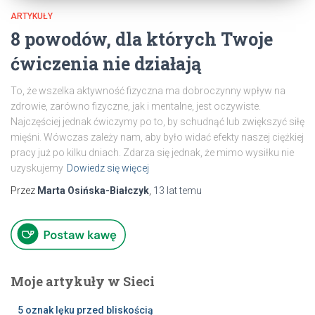
ARTYKUŁY
8 powodów, dla których Twoje
ćwiczenia nie działają
To, że wszelka aktywność fizyczna ma dobroczynny wpływ na
zdrowie, zarówno fizyczne, jak i mentalne, jest oczywiste.
Najczęściej jednak ćwiczymy po to, by schudnąć lub zwiększyć siłę
mięśni. Wówczas zależy nam, aby było widać efekty naszej ciężkiej
pracy już po kilku dniach. Zdarza się jednak, że mimo wysiłku nie
uzyskujemy
Dowiedz się więcej
Przez
Marta Osińska-Białczyk
,
13 lat
temu
Moje artykuły w Sieci
5 oznak lęku przed bliskością