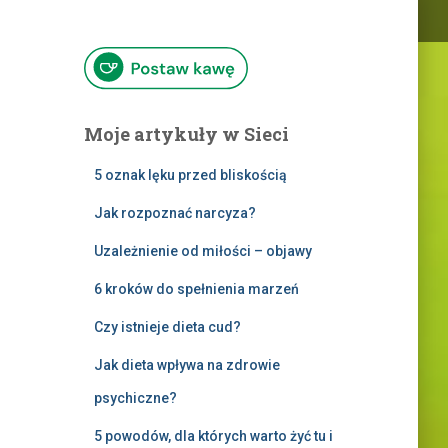
Moje artykuły w Sieci
5 oznak lęku przed bliskością
Jak rozpoznać narcyza?
Uzależnienie od miłości – objawy
6 kroków do spełnienia marzeń
Czy istnieje dieta cud?
Jak dieta wpływa na zdrowie
psychiczne?
5 powodów, dla których warto żyć tu i