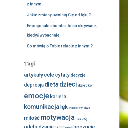
z innymi
Jakie zmiany uwolnią Cię od lęku?
Emocjonalna bomba: to co skrywane,
kiedyś wybuchnie
Co mówią o Tobie relacje z innymi?
Tagi
artykuły
cele
cytaty
decyzje
dzieci
dieta
depresja
dziecko
emocje
kariera
komunikacja
lęk
macierzyństwo
motywacja
miłość
nastrój
odchudzanie
poczucie
osobowość