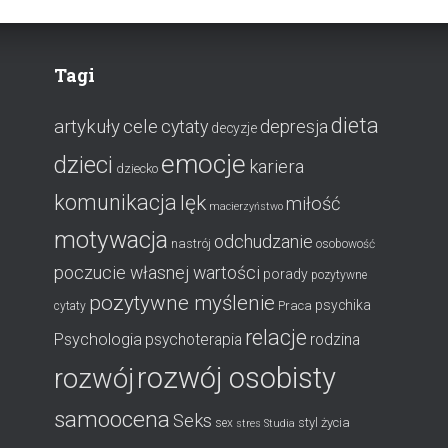
Tagi
dieta
artykuły
cele
cytaty
depresja
decyzje
emocje
dzieci
kariera
dziecko
komunikacja
lęk
miłość
macierzyństwo
motywacja
odchudzanie
nastrój
osobowość
poczucie własnej wartości
porady
pozytywne
pozytywne myślenie
psychika
Praca
cytaty
relacje
Psychologia
psychoterapia
rodzina
rozwój osobisty
rozwój
samoocena
Seks
styl życia
sex
stres
Studia