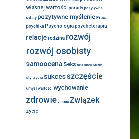
własnej wartości
porady
pozytywne
pozytywne myślenie
Praca
cytaty
Psychologia
psychoterapia
psychika
rozwój
relacje
rodzina
rozwój osobisty
samoocena
Seks
sex
stres
Studia
szczęście
sukces
styl życia
wychowanie
umysł
wartości
zdrowie
Związek
zmiana
życie