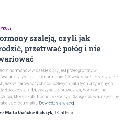
TYKUŁY
ormony szaleją, czyli jak
rodzić, przetrwać połóg i nie
wariować
ziom hormonów w czasie ciąży jest przeogromny w
ównaniu z tym, jaki jest normalnie. Głównie stąd bierze się wiele
 objawów, zarówno tych dokuczliwych, jak i tych przyjemnych.
dy dziecko się rodzi, zaczyna się prawdziwa, hormonalna
olucja, której skutki trudno przeoczyć. Dlatego tak ważne jest, by
rakcie połogu matka
Dowiedz się więcej
zez
Marta Osińska-Białczyk
,
13 lat
temu