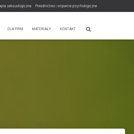
rapia seksuologiczna
Poradnictwo i wsparcie psychologiczne
tps://zdrowiewglowie.pl/konsultacje-rodzicielskie/
Płatność
DLA FIRM
MATERIAŁY
KONTAKT