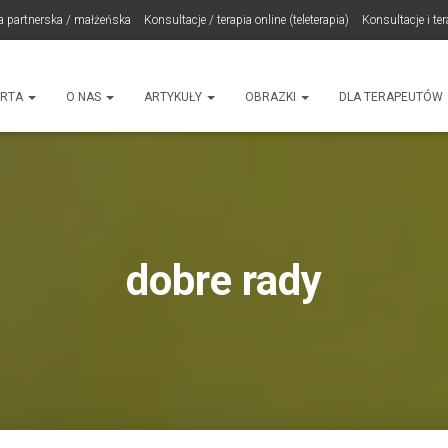
a partnerska / małżeńska
Konsultacje / terapia online (teleterapia)
Konsultacje i te
LET Me Go! – Ekspresowa Terapia Lęku (IET)
Cart
Konsultacje rodzicielskie
ht
ERTA
O NAS
ARTYKUŁY
OBRAZKI
DLA TERAPEUTÓW
dobre rady