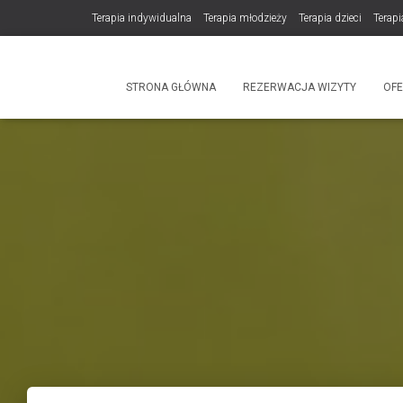
Terapia indywidualna
Terapia młodzieży
Terapia dzieci
Terapi
DLA TERAPEUTÓW
NOWOŚĆ! Trening Komunikacji dla Par
STRONA GŁÓWNA
REZERWACJA WIZYTY
OF
Produkty