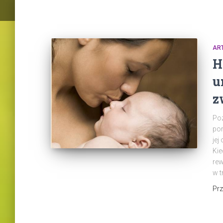
AR
H
u
z
Po
por
jej
Kie
rew
w t
Pr