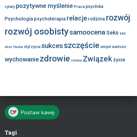
pozytywne myślenie
psychika
Praca
cytaty
rozwój
relacje
Psychologia
psychoterapia
rodzina
rozwój osobisty
samoocena
Seks
sex
szczęście
sukces
styl życia
umysł
wartości
stres
Studia
zdrowie
Związek
wychowanie
życie
zmiana
Tagi