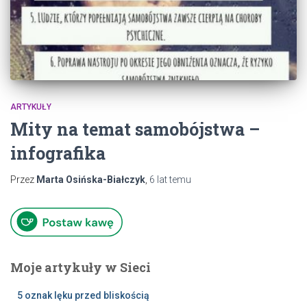
ARTYKUŁY
Mity na temat samobójstwa –
infografika
Przez
Marta Osińska-Białczyk
,
6 lat
temu
Moje artykuły w Sieci
5 oznak lęku przed bliskością