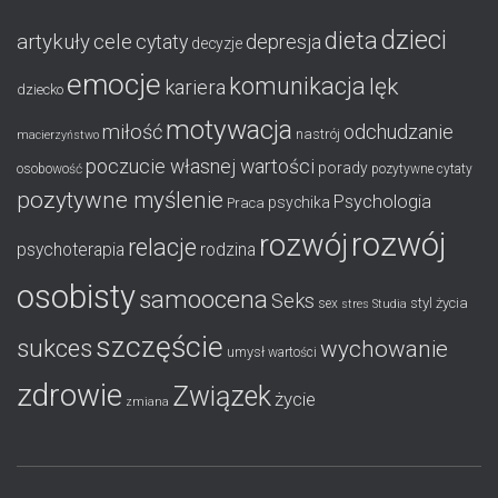
dzieci
dieta
artykuły
cele
cytaty
depresja
decyzje
emocje
komunikacja
lęk
kariera
dziecko
motywacja
miłość
odchudzanie
nastrój
macierzyństwo
poczucie własnej wartości
porady
osobowość
pozytywne cytaty
pozytywne myślenie
Psychologia
psychika
Praca
rozwój
rozwój
relacje
psychoterapia
rodzina
osobisty
samoocena
Seks
styl życia
sex
stres
Studia
szczęście
sukces
wychowanie
umysł
wartości
zdrowie
Związek
życie
zmiana