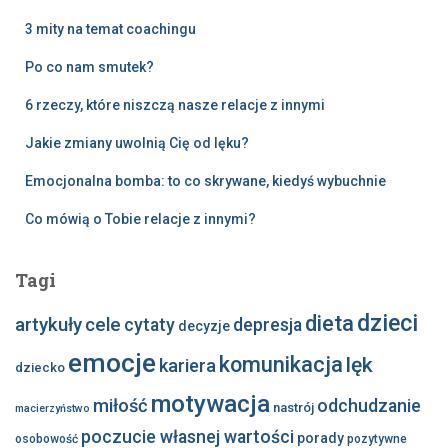
3 mity na temat coachingu
Po co nam smutek?
6 rzeczy, które niszczą nasze relacje z innymi
Jakie zmiany uwolnią Cię od lęku?
Emocjonalna bomba: to co skrywane, kiedyś wybuchnie
Co mówią o Tobie relacje z innymi?
Tagi
dzieci
dieta
artykuły
cele
cytaty
depresja
decyzje
emocje
komunikacja
lęk
kariera
dziecko
motywacja
miłość
odchudzanie
nastrój
macierzyństwo
poczucie własnej wartości
porady
osobowość
pozytywne