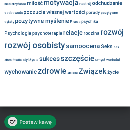
motywacja
miłość
odchudzanie
nastrój
macierzyństwo
poczucie własnej wartości
porady
osobowość
pozytywne
pozytywne myślenie
psychika
Praca
cytaty
rozwój
relacje
Psychologia
psychoterapia
rodzina
rozwój osobisty
samoocena
Seks
sex
szczęście
sukces
styl życia
umysł
wartości
stres
Studia
zdrowie
Związek
wychowanie
życie
zmiana