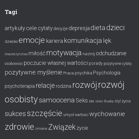
Tagi
dzieci
dieta
artykuły
cele
cytaty
depresja
decyzje
emocje
komunikacja
lęk
kariera
dziecko
motywacja
miłość
odchudzanie
nastrój
macierzyństwo
poczucie własnej wartości
porady
osobowość
pozytywne cytaty
pozytywne myślenie
Psychologia
psychika
Praca
rozwój
rozwój
relacje
psychoterapia
rodzina
osobisty
samoocena
Seks
styl życia
sex
stres
Studia
szczęście
sukces
wychowanie
umysł
wartości
zdrowie
Związek
życie
zmiana