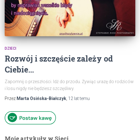
DZIECI
Rozwój i szczęście zależy od
Ciebie…
Zapomnij o przeszłości. Idź do przodu. Żywiąc urazę do rodziców
i losu nigdy nie będziesz szczęśliwy.
Przez
Marta Osińska-Białczyk
,
12 lat
temu
Moje artykuły w Sieci