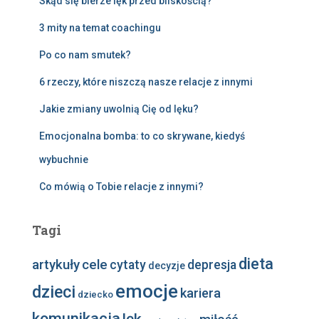
Skąd się bierze lęk przed bliskością?
3 mity na temat coachingu
Po co nam smutek?
6 rzeczy, które niszczą nasze relacje z innymi
Jakie zmiany uwolnią Cię od lęku?
Emocjonalna bomba: to co skrywane, kiedyś
wybuchnie
Co mówią o Tobie relacje z innymi?
Tagi
dieta
artykuły
cele
cytaty
depresja
decyzje
emocje
dzieci
kariera
dziecko
komunikacja
lęk