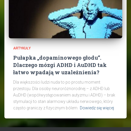
ARTYKUŁY
Pułapka „dopaminowego głodu”.
Dlaczego mózgi ADHD i AuDHD tak
łatwo wpadają w uzależnienia?
Dla większości ludzi nuda to po prostu moment
przestoju. Dla osoby neuroróżnorodnej – z ADHD lub
AuDHD (współwystępowaniem autyzmu i ADHD) – brak
stymulacji to stan alarmowy układu nerwowego, który
często graniczy z fizycznym bólem.
Dowiedz się więcej