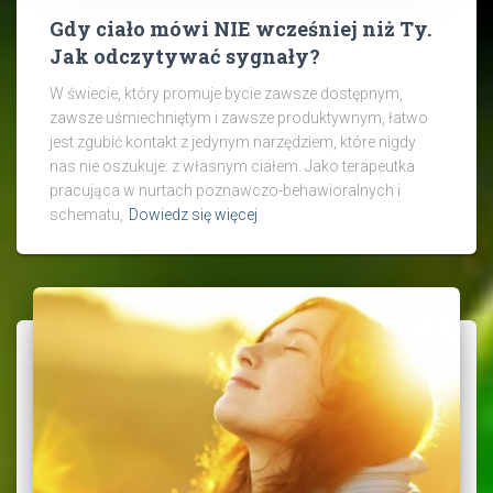
Gdy ciało mówi NIE wcześniej niż Ty.
Jak odczytywać sygnały?
W świecie, który promuje bycie zawsze dostępnym,
zawsze uśmiechniętym i zawsze produktywnym, łatwo
jest zgubić kontakt z jedynym narzędziem, które nigdy
nas nie oszukuje: z własnym ciałem. Jako terapeutka
pracująca w nurtach poznawczo-behawioralnych i
schematu,
Dowiedz się więcej