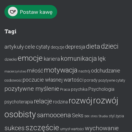
Tagi
dzieci
dieta
artykuły
cele
cytaty
depresja
decyzje
emocje
komunikacja
lęk
kariera
dziecko
motywacja
miłość
odchudzanie
nastrój
macierzyństwo
poczucie własnej wartości
porady
osobowość
pozytywne cytaty
pozytywne myślenie
Psychologia
psychika
Praca
rozwój
rozwój
relacje
psychoterapia
rodzina
osobisty
samoocena
Seks
styl życia
sex
stres
Studia
szczęście
sukces
wychowanie
umysł
wartości