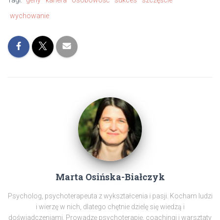
wychowanie
Marta Osińska-Białczyk
Psycholog, psychoterapeuta z wykształcenia i pasji. Kocham ludzi
i wierzę w nich, dlatego chętnie dzielę się wiedzą i
doświadczeniami. Prowadzę psychoterapię, coachingi i warsztaty