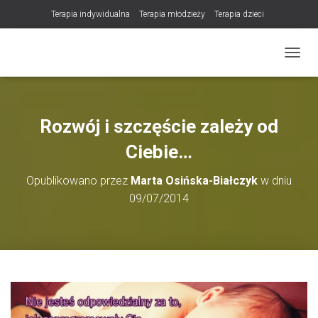
Terapia indywidualna
Terapia młodzieży
Terapia dzieci
Terapia partnerska / małżeńska
Konsultacje / terapia online (teleterapia)
PRZEŁ
Konsultacje i terapia seksuologiczna
Poradnictwo i wsparcie psychologiczne
DLA TERAPEUTÓW
Rozwój i szczęście zależy od
NOWOŚĆ! Trening Komunikacji dla Par
Ciebie…
LET Me Go! – Ekspresowa Terapia Lęku (IET)
Cart
Opublikowano przez
Marta Osińska-Białczyk
w dniu
Konsultacje rodzicielskie
09/07/2014
https://zdrowiewglowie.pl/konsultacje-rodzicielskie/
Płatność
Produkty