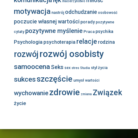
miłość
macierzyństwo
motywacja
odchudzanie
nastrój
osobowość
poczucie własnej wartości
porady
pozytywne
pozytywne myślenie
psychika
Praca
cytaty
relacje
Psychologia
psychoterapia
rodzina
rozwój osobisty
rozwój
samoocena
Seks
styl życia
sex
stres
Studia
szczęście
sukces
umysł
wartości
zdrowie
Związek
wychowanie
zmiana
życie