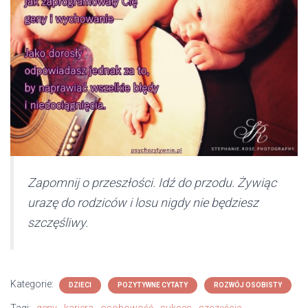
Zapomnij o przeszłości. Idź do przodu. Żywiąc
urazę do rodziców i losu nigdy nie będziesz
szczęśliwy.
Kategorie:
DZIECI
POZYTYWNE CYTATY
ROZWÓJ OSOBISTY
Tagi:
geny
kariera
osobowość
sukces
szczęście