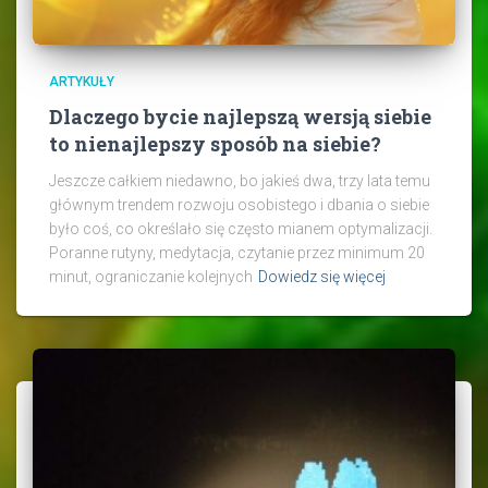
ARTYKUŁY
Dlaczego bycie najlepszą wersją siebie
to nienajlepszy sposób na siebie?
Jeszcze całkiem niedawno, bo jakieś dwa, trzy lata temu
głównym trendem rozwoju osobistego i dbania o siebie
było coś, co określało się często mianem optymalizacji.
Poranne rutyny, medytacja, czytanie przez minimum 20
minut, ograniczanie kolejnych
Dowiedz się więcej