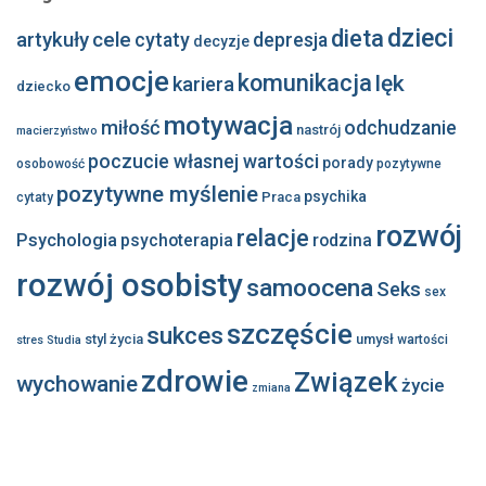
dzieci
dieta
artykuły
cele
cytaty
depresja
decyzje
emocje
komunikacja
lęk
kariera
dziecko
motywacja
miłość
odchudzanie
nastrój
macierzyństwo
poczucie własnej wartości
porady
osobowość
pozytywne
pozytywne myślenie
psychika
Praca
cytaty
rozwój
relacje
Psychologia
psychoterapia
rodzina
rozwój osobisty
samoocena
Seks
sex
szczęście
sukces
styl życia
umysł
wartości
stres
Studia
zdrowie
Związek
wychowanie
życie
zmiana