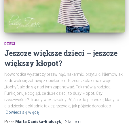
DZIECI
Jeszcze większe dzieci – jeszcze
większy kłopot?
Noworodka wystarczy przewinąć, nakarmić, przytulić. Niemowlak
zadowoli się zabawą z opiekunem. Przedszkolak ma swoje
„fochy”, ale da się nad tym zapanować. Tak mówią rodzice.
Funkcjonuje pogląd, że duże dzieci, to duży kłopot. Czy
rzeczywiście? Trudny wiek szkolny Pójście do pierwszej klasy to
dla dziecka dokładnie takie przeżycie, jak pójście dorosłego
Dowiedz się więcej
Przez
Marta Osińska-Białczyk
,
12 lat
temu