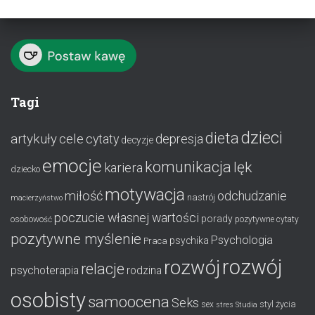
Tagi
dzieci
dieta
artykuły
cele
cytaty
depresja
decyzje
emocje
komunikacja
lęk
kariera
dziecko
motywacja
miłość
odchudzanie
nastrój
macierzyństwo
poczucie własnej wartości
porady
osobowość
pozytywne cytaty
pozytywne myślenie
Psychologia
psychika
Praca
rozwój
rozwój
relacje
psychoterapia
rodzina
osobisty
samoocena
Seks
styl życia
sex
stres
Studia