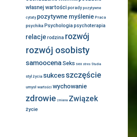
własnej wartości
porady
pozytywne
pozytywne myślenie
Praca
cytaty
Psychologia
psychoterapia
psychika
rozwój
relacje
rodzina
rozwój osobisty
samoocena
Seks
sex
stres
Studia
szczęście
sukces
styl życia
wychowanie
umysł
wartości
zdrowie
Związek
zmiana
życie