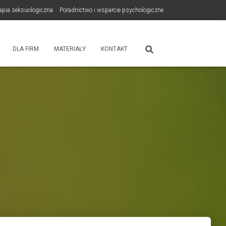
rapia seksuologiczna
Poradnictwo i wsparcie psychologiczne
tps://zdrowiewglowie.pl/konsultacje-rodzicielskie/
Płatność
DLA FIRM
MATERIAŁY
KONTAKT