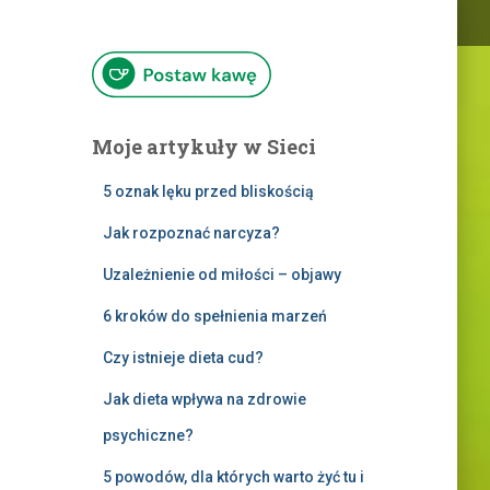
Moje artykuły w Sieci
5 oznak lęku przed bliskością
Jak rozpoznać narcyza?
Uzależnienie od miłości – objawy
6 kroków do spełnienia marzeń
Czy istnieje dieta cud?
Jak dieta wpływa na zdrowie
psychiczne?
5 powodów, dla których warto żyć tu i