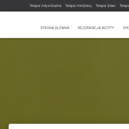
Terapia indywidualna
Terapia młodzieży
Terapia dzieci
Terapi
DLA TERAPEUTÓW
NOWOŚĆ! Trening Komunikacji dla Par
STRONA GŁÓWNA
REZERWACJA WIZYTY
OF
Produkty