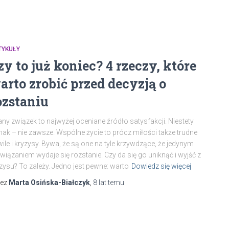
TYKUŁY
zy to już koniec? 4 rzeczy, które
arto zrobić przed decyzją o
ozstaniu
ny związek to najwyżej oceniane źródło satysfakcji. Niestety
nak – nie zawsze. Wspólne życie to prócz miłości także trudne
ile i kryzysy. Bywa, że są one na tyle krzywdzące, że jedynym
wiązaniem wydaje się rozstanie. Czy da się go uniknąć i wyjść z
zysu? To zależy. Jedno jest pewne: warto
Dowiedz się więcej
zez
Marta Osińska-Białczyk
,
8 lat
temu