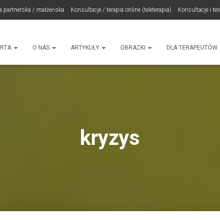
a partnerska / małżeńska
Konsultacje / terapia online (teleterapia)
Konsultacje i te
LET Me Go! – Ekspresowa Terapia Lęku (IET)
Cart
Konsultacje rodzicielskie
ht
ERTA
O NAS
ARTYKUŁY
OBRAZKI
DLA TERAPEUTÓW
kryzys