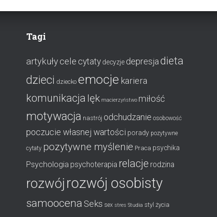
Tagi
dieta
artykuły
cele
cytaty
depresja
decyzje
emocje
dzieci
kariera
dziecko
komunikacja
lęk
miłość
macierzyństwo
motywacja
odchudzanie
nastrój
osobowość
poczucie własnej wartości
porady
pozytywne
pozytywne myślenie
psychika
Praca
cytaty
relacje
Psychologia
psychoterapia
rodzina
rozwój osobisty
rozwój
samoocena
Seks
styl życia
sex
stres
Studia