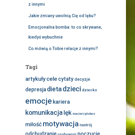
z innymi
Jakie zmiany uwolnią Cię od lęku?
Emocjonalna bomba: to co skrywane,
kiedyś wybuchnie
Co mówią o Tobie relacje z innymi?
Tagi
artykuły
cele
cytaty
decyzje
dzieci
dieta
depresja
dziecko
emocje
kariera
komunikacja
lęk
macierzyństwo
motywacja
miłość
nastrój
odchudzanie
poczucie
osobowość