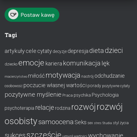
Tagi
dzieci
dieta
artykuły
cele
cytaty
depresja
decyzje
emocje
komunikacja
lęk
kariera
dziecko
motywacja
miłość
odchudzanie
nastrój
macierzyństwo
poczucie własnej wartości
porady
osobowość
pozytywne cytaty
pozytywne myślenie
Psychologia
psychika
Praca
rozwój
rozwój
relacje
psychoterapia
rodzina
osobisty
samoocena
Seks
styl życia
sex
stres
Studia
szczęście
sukces
wychowanie
umysł
wartości