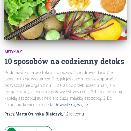
ARTYKUŁY
10 sposobów na codzienny detoks
Podstawa życia bez toksyn to oczywiście zdrowa dieta. Ale
czasem to nie wystarczy. Oto, jak jeszcze możesz wspomóc
oczyszczanie organizmu: 1. Zaraz po przebudzeniu napij się
gorącej wody z sokiem z połowy cytryny i chili. 2. Przed poranną
kąpielą szczotkuj suche ciało dużą, miękką szczotką. 3. Do
śniadania koniecznie zjedz
Dowiedz się więcej
Przez
Marta Osińska-Białczyk
,
12 lat
temu