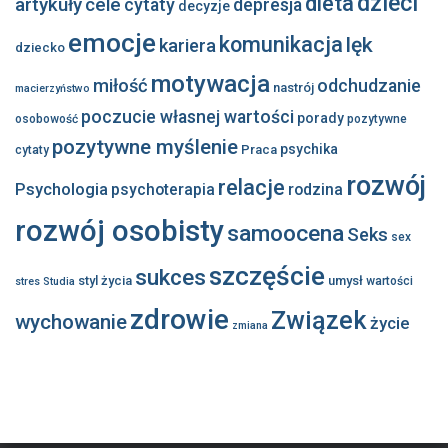
dzieci
dieta
artykuły
cele
cytaty
depresja
decyzje
emocje
komunikacja
lęk
kariera
dziecko
motywacja
miłość
odchudzanie
nastrój
macierzyństwo
poczucie własnej wartości
porady
osobowość
pozytywne
pozytywne myślenie
psychika
Praca
cytaty
rozwój
relacje
Psychologia
psychoterapia
rodzina
rozwój osobisty
samoocena
Seks
sex
szczęście
sukces
styl życia
umysł
wartości
stres
Studia
zdrowie
Związek
wychowanie
życie
zmiana