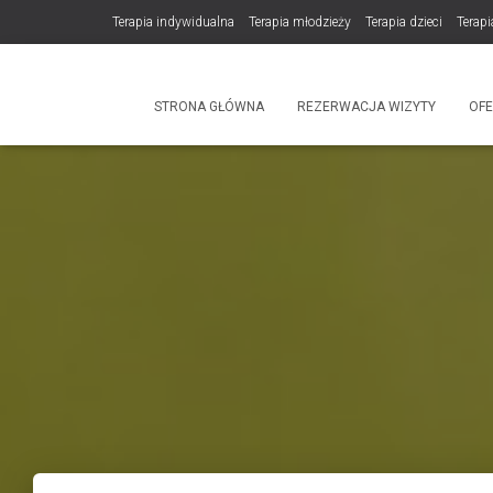
Terapia indywidualna
Terapia młodzieży
Terapia dzieci
Terapi
DLA TERAPEUTÓW
NOWOŚĆ! Trening Komunikacji dla Par
STRONA GŁÓWNA
REZERWACJA WIZYTY
OF
Produkty