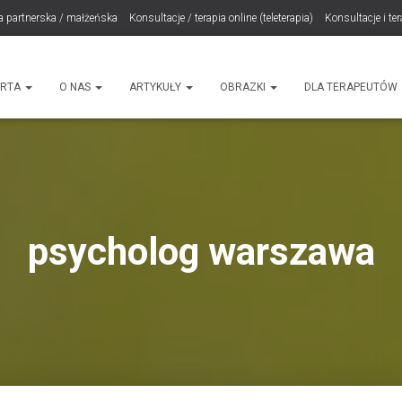
a partnerska / małżeńska
Konsultacje / terapia online (teleterapia)
Konsultacje i te
LET Me Go! – Ekspresowa Terapia Lęku (IET)
Cart
Konsultacje rodzicielskie
ht
ERTA
O NAS
ARTYKUŁY
OBRAZKI
DLA TERAPEUTÓW
psycholog warszawa