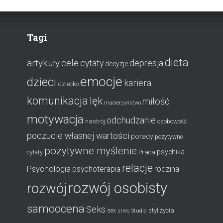
Tagi
dieta
artykuły
cele
cytaty
depresja
decyzje
emocje
dzieci
kariera
dziecko
komunikacja
lęk
miłość
macierzyństwo
motywacja
odchudzanie
nastrój
osobowość
poczucie własnej wartości
porady
pozytywne
pozytywne myślenie
psychika
Praca
cytaty
relacje
Psychologia
psychoterapia
rodzina
rozwój osobisty
rozwój
samoocena
Seks
styl życia
sex
stres
Studia