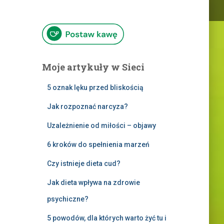
Moje artykuły w Sieci
5 oznak lęku przed bliskością
Jak rozpoznać narcyza?
Uzależnienie od miłości – objawy
6 kroków do spełnienia marzeń
Czy istnieje dieta cud?
Jak dieta wpływa na zdrowie
psychiczne?
5 powodów, dla których warto żyć tu i