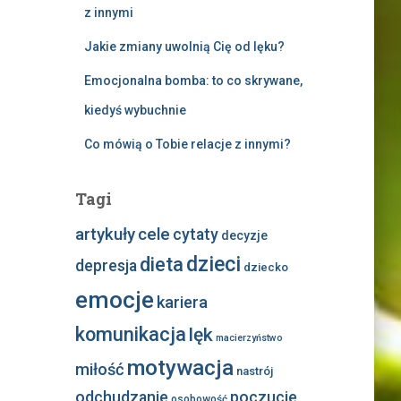
z innymi
Jakie zmiany uwolnią Cię od lęku?
Emocjonalna bomba: to co skrywane,
kiedyś wybuchnie
Co mówią o Tobie relacje z innymi?
Tagi
artykuły
cele
cytaty
decyzje
dzieci
dieta
depresja
dziecko
emocje
kariera
komunikacja
lęk
macierzyństwo
motywacja
miłość
nastrój
odchudzanie
poczucie
osobowość