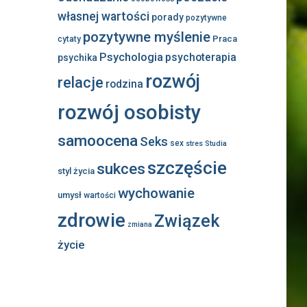
własnej wartości
porady
pozytywne
pozytywne myślenie
Praca
cytaty
Psychologia
psychoterapia
psychika
rozwój
relacje
rodzina
rozwój osobisty
samoocena
Seks
sex
stres
Studia
szczęście
sukces
styl życia
wychowanie
umysł
wartości
zdrowie
Związek
zmiana
życie