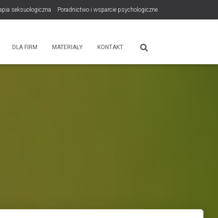
rapia seksuologiczna
Poradnictwo i wsparcie psychologiczne
tps://zdrowiewglowie.pl/konsultacje-rodzicielskie/
Płatność
DLA FIRM
MATERIAŁY
KONTAKT