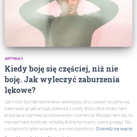
ARTYKUŁY
Kiedy boję się częściej, niż nie
boję. Jak wyleczyć zaburzenia
lękowe?
Lęk może być tak niechciany i awersyjny, że z czasem uczymy się
traktować go jak wroga, potwora z szafy, który chce zrobić nam
krzywdę w najmniej spodziewanym momencie. Wydaje nam się, że
ma nad nami kontrolę i władzę, której nie mamy szans przejąć. Na
szczęście to tylko wrażenie, a w rzeczywistości
Dowiedz się więcej