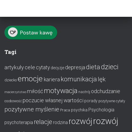
Tagi
dzieci
dieta
artykuły
cele
cytaty
depresja
decyzje
emocje
komunikacja
lęk
kariera
dziecko
motywacja
miłość
odchudzanie
nastrój
macierzyństwo
poczucie własnej wartości
porady
osobowość
pozytywne cytaty
pozytywne myślenie
Psychologia
psychika
Praca
rozwój
rozwój
relacje
psychoterapia
rodzina