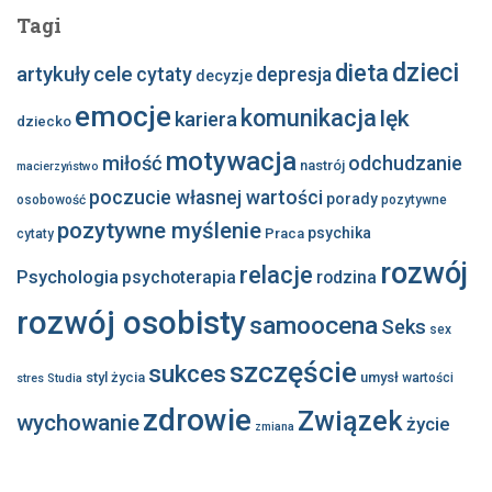
Tagi
dzieci
dieta
artykuły
cele
cytaty
depresja
decyzje
emocje
komunikacja
lęk
kariera
dziecko
motywacja
miłość
odchudzanie
nastrój
macierzyństwo
poczucie własnej wartości
porady
osobowość
pozytywne
pozytywne myślenie
psychika
Praca
cytaty
rozwój
relacje
Psychologia
psychoterapia
rodzina
rozwój osobisty
samoocena
Seks
sex
szczęście
sukces
styl życia
umysł
wartości
stres
Studia
zdrowie
Związek
wychowanie
życie
zmiana