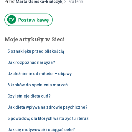
Przez
Marta Osińska-Białczyk
,
3 lata
temu
Moje artykuły w Sieci
5 oznak lęku przed bliskością
Jak rozpoznać narcyza?
Uzależnienie od miłości – objawy
6 kroków do spełnienia marzeń
Czy istnieje dieta cud?
Jak dieta wpływa na zdrowie psychiczne?
5 powodów, dla których warto żyć tu i teraz
Jak się motywować i osiągać cele?