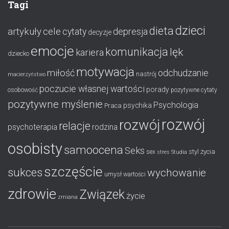
Tagi
dzieci
dieta
artykuły
cele
cytaty
depresja
decyzje
emocje
komunikacja
lęk
kariera
dziecko
motywacja
miłość
odchudzanie
nastrój
macierzyństwo
poczucie własnej wartości
porady
osobowość
pozytywne cytaty
pozytywne myślenie
Psychologia
psychika
Praca
rozwój
rozwój
relacje
psychoterapia
rodzina
osobisty
samoocena
Seks
styl życia
sex
stres
Studia
szczęście
sukces
wychowanie
umysł
wartości
zdrowie
Związek
życie
zmiana