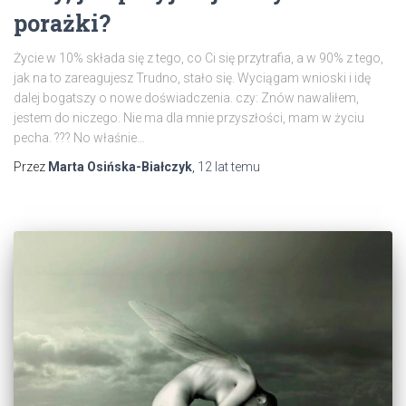
porażki?
Życie w 10% składa się z tego, co Ci się przytrafia, a w 90% z tego,
jak na to zareagujesz Trudno, stało się. Wyciągam wnioski i idę
dalej bogatszy o nowe doświadczenia. czy: Znów nawaliłem,
jestem do niczego. Nie ma dla mnie przyszłości, mam w życiu
pecha. ??? No właśnie…
Przez
Marta Osińska-Białczyk
,
12 lat
temu