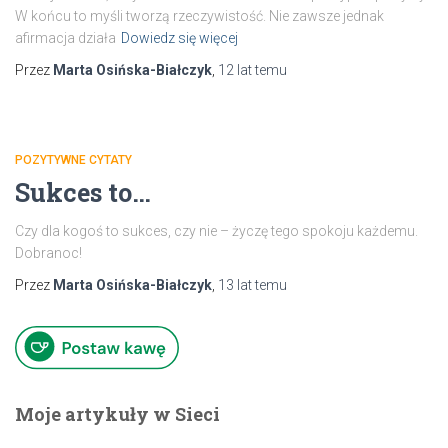
W końcu to myśli tworzą rzeczywistość. Nie zawsze jednak
afirmacja działa
Dowiedz się więcej
Przez
Marta Osińska-Białczyk
,
12 lat
temu
POZYTYWNE CYTATY
Sukces to…
Czy dla kogoś to sukces, czy nie – życzę tego spokoju każdemu.
Dobranoc!
Przez
Marta Osińska-Białczyk
,
13 lat
temu
Moje artykuły w Sieci