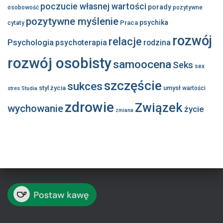
poczucie własnej wartości
porady
osobowość
pozytywne
pozytywne myślenie
psychika
Praca
cytaty
rozwój
relacje
Psychologia
psychoterapia
rodzina
rozwój osobisty
samoocena
Seks
sex
szczęście
sukces
styl życia
umysł
wartości
stres
Studia
zdrowie
Związek
wychowanie
życie
zmiana