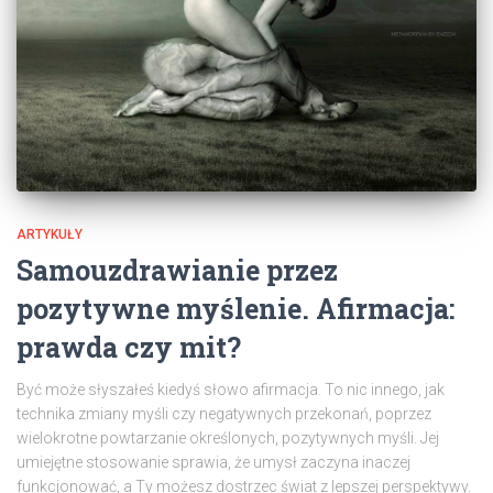
ARTYKUŁY
Samouzdrawianie przez
pozytywne myślenie. Afirmacja:
prawda czy mit?
Być może słyszałeś kiedyś słowo afirmacja. To nic innego, jak
technika zmiany myśli czy negatywnych przekonań, poprzez
wielokrotne powtarzanie określonych, pozytywnych myśli. Jej
umiejętne stosowanie sprawia, że umysł zaczyna inaczej
funkcjonować, a Ty możesz dostrzec świat z lepszej perspektywy.