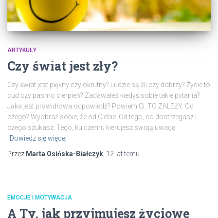
ARTYKUŁY
Czy świat jest zły?
Czy świat jest piękny czy okrutny? Ludzie są źli czy dobrzy? Życie to
cud czy pasmo cierpień? Zadawałeś kiedyś sobie takie pytania?
Jaka jest prawidłowa odpowiedź? Powiem Ci: TO ZALEŻY. Od
czego? Wyobraź sobie, że od Ciebie. Od tego, co dostrzegasz i
czego szukasz. Tego, ku czemu kierujesz swoją uwagę.
Dowiedz się więcej
Przez
Marta Osińska-Białczyk
,
12 lat
temu
EMOCJE I MOTYWACJA
A Ty, jak przyjmujesz życiowe