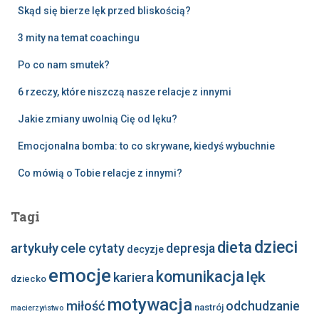
Skąd się bierze lęk przed bliskością?
3 mity na temat coachingu
Po co nam smutek?
6 rzeczy, które niszczą nasze relacje z innymi
Jakie zmiany uwolnią Cię od lęku?
Emocjonalna bomba: to co skrywane, kiedyś wybuchnie
Co mówią o Tobie relacje z innymi?
Tagi
dzieci
dieta
artykuły
cele
cytaty
depresja
decyzje
emocje
komunikacja
lęk
kariera
dziecko
motywacja
miłość
odchudzanie
nastrój
macierzyństwo