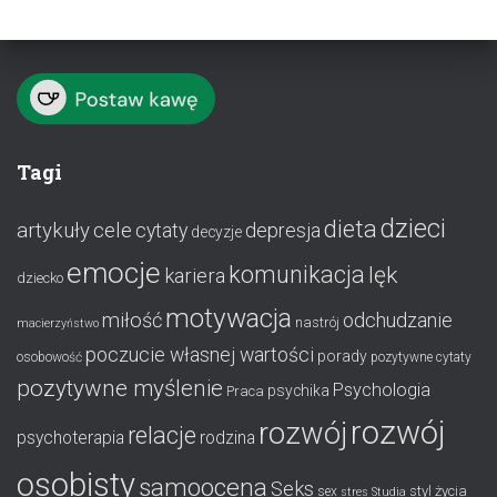
Tagi
dzieci
dieta
artykuły
cele
cytaty
depresja
decyzje
emocje
komunikacja
lęk
kariera
dziecko
motywacja
miłość
odchudzanie
nastrój
macierzyństwo
poczucie własnej wartości
porady
osobowość
pozytywne cytaty
pozytywne myślenie
Psychologia
psychika
Praca
rozwój
rozwój
relacje
psychoterapia
rodzina
osobisty
samoocena
Seks
styl życia
sex
stres
Studia