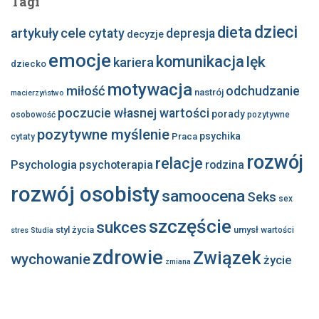
Tagi
dzieci
dieta
artykuły
cele
cytaty
depresja
decyzje
emocje
komunikacja
lęk
kariera
dziecko
motywacja
miłość
odchudzanie
nastrój
macierzyństwo
poczucie własnej wartości
porady
osobowość
pozytywne
pozytywne myślenie
psychika
Praca
cytaty
rozwój
relacje
Psychologia
psychoterapia
rodzina
rozwój osobisty
samoocena
Seks
sex
szczęście
sukces
styl życia
umysł
wartości
stres
Studia
zdrowie
Związek
wychowanie
życie
zmiana