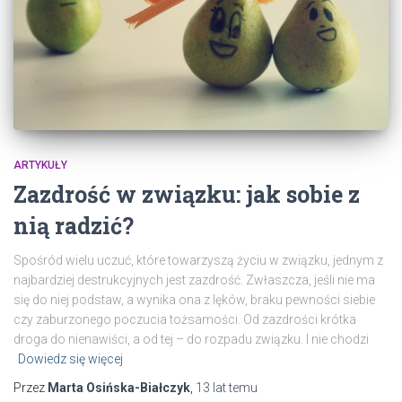
ARTYKUŁY
Zazdrość w związku: jak sobie z
nią radzić?
Spośród wielu uczuć, które towarzyszą życiu w związku, jednym z
najbardziej destrukcyjnych jest zazdrość. Zwłaszcza, jeśli nie ma
się do niej podstaw, a wynika ona z lęków, braku pewności siebie
czy zaburzonego poczucia tożsamości. Od zazdrości krótka
droga do nienawiści, a od tej – do rozpadu związku. I nie chodzi
Dowiedz się więcej
Przez
Marta Osińska-Białczyk
,
13 lat
temu