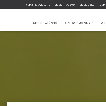
Terapia indywidualna
Terapia młodzieży
Terapia dzieci
Terapi
DLA TERAPEUTÓW
NOWOŚĆ! Trening Komunikacji dla Par
STRONA GŁÓWNA
REZERWACJA WIZYTY
OF
Produkty