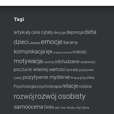
Tagi
dieta
artykuły
cele
cytaty
depresja
decyzje
emocje
dzieci
kariera
dziecko
komunikacja
lęk
miłość
macierzyństwo
motywacja
odchudzanie
nastrój
osobowość
poczucie własnej wartości
porady
pozytywne
pozytywne myślenie
psychika
Praca
cytaty
relacje
Psychologia
psychoterapia
rodzina
rozwój osobisty
rozwój
samoocena
Seks
styl życia
sex
stres
Studia