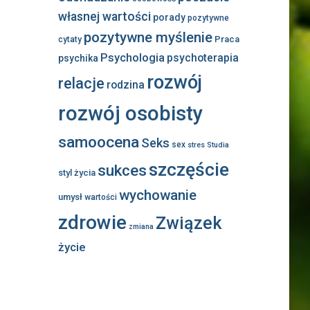
własnej wartości
porady
pozytywne
pozytywne myślenie
Praca
cytaty
Psychologia
psychoterapia
psychika
rozwój
relacje
rodzina
rozwój osobisty
samoocena
Seks
sex
stres
Studia
szczęście
sukces
styl życia
wychowanie
umysł
wartości
zdrowie
Związek
zmiana
życie