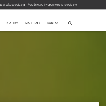
rapia seksuologiczna
Poradnictwo i wsparcie psychologiczne
tps://zdrowiewglowie.pl/konsultacje-rodzicielskie/
Płatność
DLA FIRM
MATERIAŁY
KONTAKT