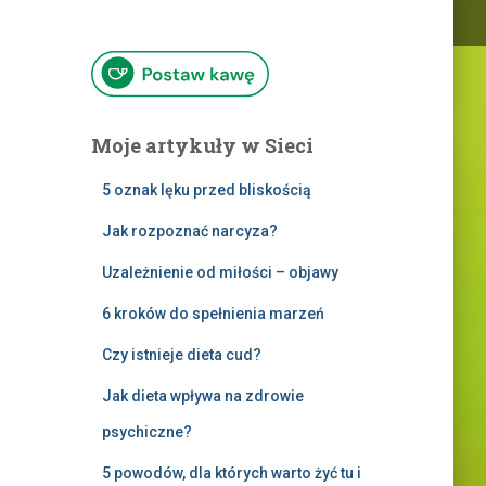
Moje artykuły w Sieci
5 oznak lęku przed bliskością
Jak rozpoznać narcyza?
Uzależnienie od miłości – objawy
6 kroków do spełnienia marzeń
Czy istnieje dieta cud?
Jak dieta wpływa na zdrowie
psychiczne?
5 powodów, dla których warto żyć tu i