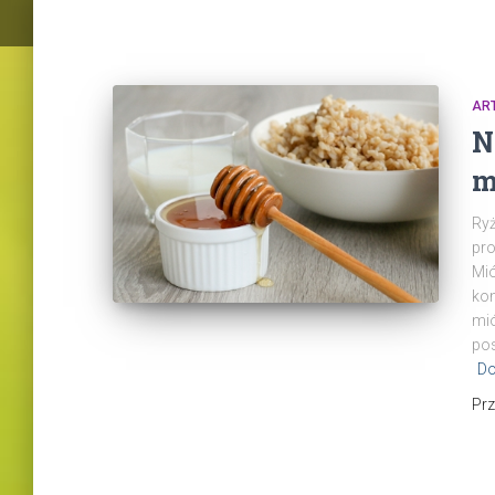
AR
N
m
Ryż
pro
Mió
kom
mió
po
Do
Pr