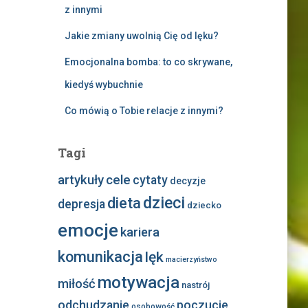
z innymi
Jakie zmiany uwolnią Cię od lęku?
Emocjonalna bomba: to co skrywane,
kiedyś wybuchnie
Co mówią o Tobie relacje z innymi?
Tagi
artykuły
cele
cytaty
decyzje
dzieci
dieta
depresja
dziecko
emocje
kariera
komunikacja
lęk
macierzyństwo
motywacja
miłość
nastrój
odchudzanie
poczucie
osobowość