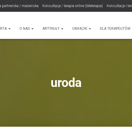
a partnerska / małżeńska
Konsultacje / terapia online (teleterapia)
Konsultacje i te
LET Me Go! – Ekspresowa Terapia Lęku (IET)
Cart
Konsultacje rodzicielskie
ht
ERTA
O NAS
ARTYKUŁY
OBRAZKI
DLA TERAPEUTÓW
uroda