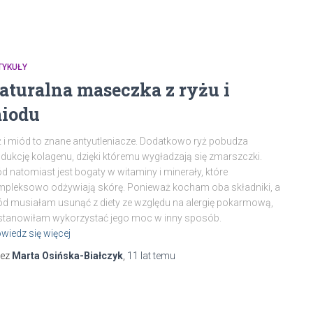
TYKUŁY
aturalna maseczka z ryżu i
iodu
 i miód to znane antyutleniacze. Dodatkowo ryż pobudza
dukcję kolagenu, dzięki któremu wygładzają się zmarszczki.
d natomiast jest bogaty w witaminy i minerały, które
pleksowo odżywiają skórę. Ponieważ kocham oba składniki, a
d musiałam usunąć z diety ze względu na alergię pokarmową,
stanowiłam wykorzystać jego moc w inny sposób.
wiedz się więcej
zez
Marta Osińska-Białczyk
,
11 lat
temu