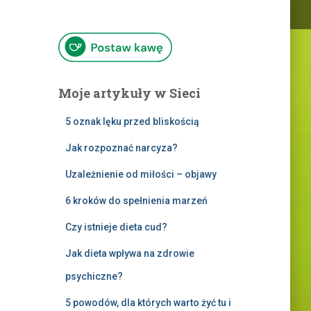
Moje artykuły w Sieci
5 oznak lęku przed bliskością
Jak rozpoznać narcyza?
Uzależnienie od miłości – objawy
6 kroków do spełnienia marzeń
Czy istnieje dieta cud?
Jak dieta wpływa na zdrowie
psychiczne?
5 powodów, dla których warto żyć tu i