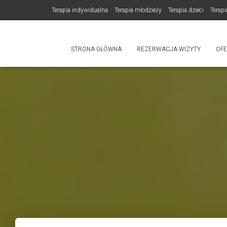
Terapia indywidualna
Terapia młodzieży
Terapia dzieci
Terapi
DLA TERAPEUTÓW
NOWOŚĆ! Trening Komunikacji dla Par
STRONA GŁÓWNA
REZERWACJA WIZYTY
OF
Produkty