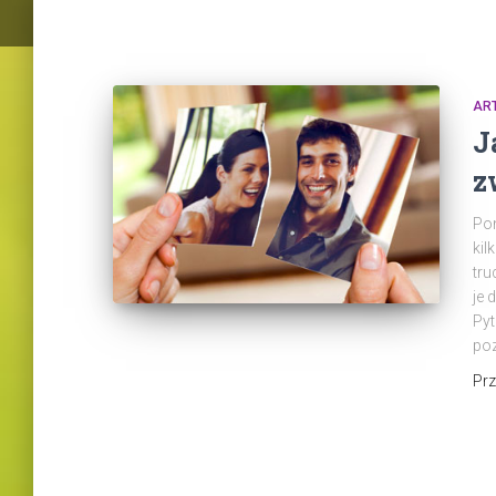
AR
J
z
Pon
kil
tru
je 
Pyt
poz
Pr