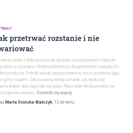
TYKUŁY
ak przetrwać rozstanie i nie
wariować
ieważ wielu z Was pisze w tej sprawie, postanowiłam napisać
ka słów o rozstaniu. Utrata partnera po długotrwałym związku to
dne przeżycie. Potrafi zasiać spustoszenie w życiu, przewracając
do góry nogami. Odczuwamy wtedy smutek, żal, tęsknotę.
amy siebie, dlaczego tak się stało. Nasz stan emocjonalny nie
ostaje bez wpływu
Dowiedz się więcej
zez
Marta Osińska-Białczyk
,
13 lat
temu