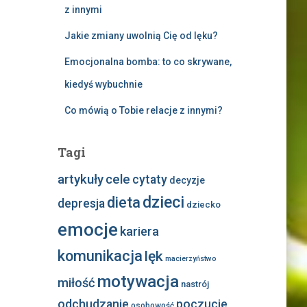
z innymi
Jakie zmiany uwolnią Cię od lęku?
Emocjonalna bomba: to co skrywane,
kiedyś wybuchnie
Co mówią o Tobie relacje z innymi?
Tagi
artykuły
cele
cytaty
decyzje
dzieci
dieta
depresja
dziecko
emocje
kariera
komunikacja
lęk
macierzyństwo
motywacja
miłość
nastrój
odchudzanie
poczucie
osobowość