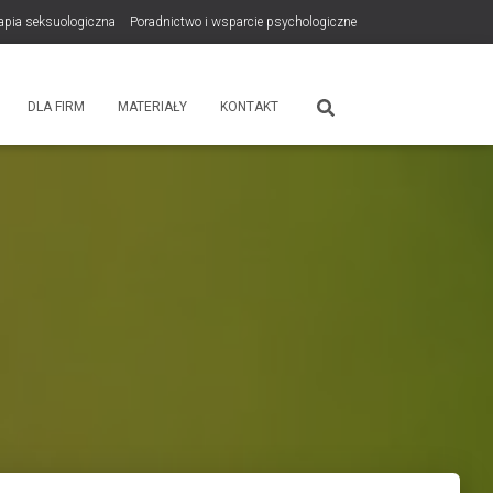
rapia seksuologiczna
Poradnictwo i wsparcie psychologiczne
tps://zdrowiewglowie.pl/konsultacje-rodzicielskie/
Płatność
DLA FIRM
MATERIAŁY
KONTAKT