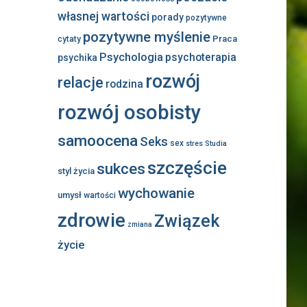
własnej wartości
porady
pozytywne
pozytywne myślenie
Praca
cytaty
Psychologia
psychoterapia
psychika
rozwój
relacje
rodzina
rozwój osobisty
samoocena
Seks
sex
stres
Studia
szczęście
sukces
styl życia
wychowanie
umysł
wartości
zdrowie
Związek
zmiana
życie