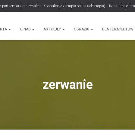
a partnerska / małżeńska
Konsultacje / terapia online (teleterapia)
Konsultacje i te
LET Me Go! – Ekspresowa Terapia Lęku (IET)
Cart
Konsultacje rodzicielskie
ht
ERTA
O NAS
ARTYKUŁY
OBRAZKI
DLA TERAPEUTÓW
zerwanie