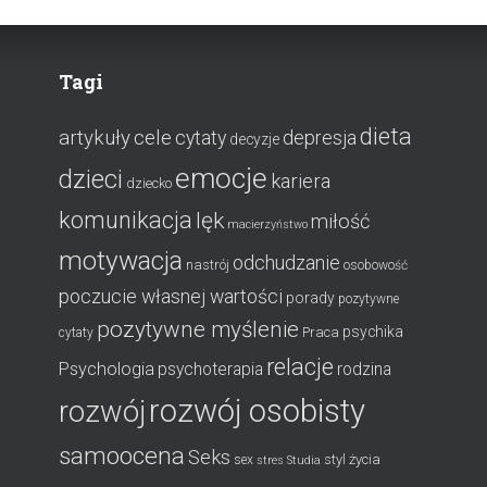
Tagi
dieta
artykuły
cele
cytaty
depresja
decyzje
emocje
dzieci
kariera
dziecko
komunikacja
lęk
miłość
macierzyństwo
motywacja
odchudzanie
nastrój
osobowość
poczucie własnej wartości
porady
pozytywne
pozytywne myślenie
psychika
Praca
cytaty
relacje
Psychologia
psychoterapia
rodzina
rozwój osobisty
rozwój
samoocena
Seks
styl życia
sex
stres
Studia