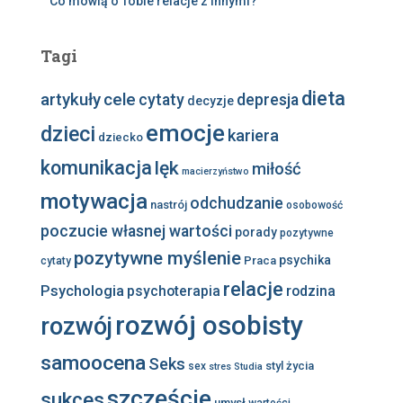
Co mówią o Tobie relacje z innymi?
Tagi
dieta
artykuły
cele
cytaty
depresja
decyzje
emocje
dzieci
kariera
dziecko
komunikacja
lęk
miłość
macierzyństwo
motywacja
odchudzanie
nastrój
osobowość
poczucie własnej wartości
porady
pozytywne
pozytywne myślenie
psychika
Praca
cytaty
relacje
Psychologia
psychoterapia
rodzina
rozwój osobisty
rozwój
samoocena
Seks
styl życia
sex
stres
Studia
szczęście
sukces
umysł