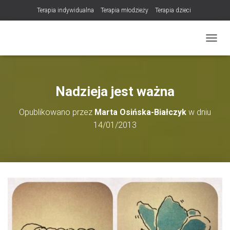
Terapia indywidualna
Terapia młodzieży
Terapia dzieci
Terapia partnerska / małżeńska
Konsultacje / terapia online (teleterapia)
PRZEŁ
Konsultacje i terapia seksuologiczna
Poradnictwo i wsparcie psychologiczne
DLA TERAPEUTÓW
Nadzieja jest ważna
NOWOŚĆ! Trening Komunikacji dla Par
Opublikowano przez
Marta Osińska-Białczyk
w dniu
LET Me Go! – Ekspresowa Terapia Lęku (IET)
Cart
14/01/2013
Konsultacje rodzicielskie
https://zdrowiewglowie.pl/konsultacje-rodzicielskie/
Płatność
Produkty