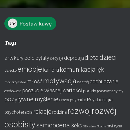
Tagi
dzieci
dieta
artykuły
cele
cytaty
depresja
decyzje
emocje
komunikacja
lęk
kariera
dziecko
motywacja
miłość
odchudzanie
nastrój
macierzyństwo
poczucie własnej wartości
porady
osobowość
pozytywne cytaty
pozytywne myślenie
Psychologia
psychika
Praca
rozwój
rozwój
relacje
psychoterapia
rodzina
osobisty
samoocena
Seks
styl życia
sex
stres
Studia