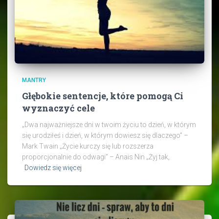
MANTRY
Głębokie sentencje, które pomogą Ci
wyznaczyć cele
„Dwa najważniejsze dni w twoim życiu to dzień, w którym
się urodziłeś i dzień, w którym dowiesz się dlaczego” –
Mark Twain „Życie kurczy się lub rozszerza
proporcjonalnie do odwagi” – Anais Nin „Żyj tak,
Dowiedz się więcej