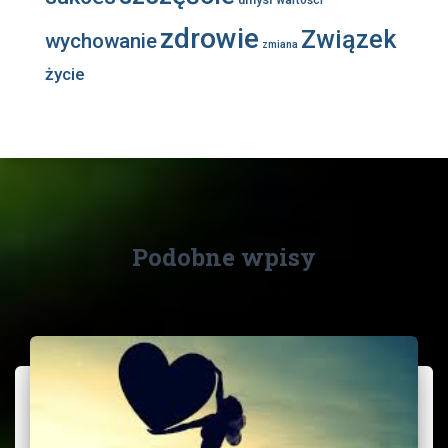
wartości
zdrowie
Związek
wychowanie
zmiana
życie
Podobne wpisy