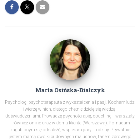
Marta Osińska-Białczyk
Psycholog, psychoterapeuta z wykształcenia i pasji. Kocham ludzi
i wierzę w nich, dlatego chętnie dzielę się wiedzą i
doświadczeniami. Prowadzę psychoterapię, coachingi i warsztaty
- również online oraz w domu klienta (Warszawa). Pomagam
zagubionym się odnaleźć, wspieram pary i rodziny. Prywatnie
jestem mamą dwójki cudownych maluchów, fanem zdrowego