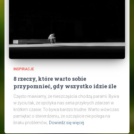
INSPIRACJE
8 rzeczy, które warto sobie
przypomnieć, gdy wszystko idzie źle
Często mawiamy, że nieszczęścia chodzą parami. Bywa
w życiu tak, że spotyka nas seria przykrych zdarzeń w
krótkim czasie. To bywa bardzo trudne. Warto wówczas
pamiętać o stwierdzeniu, że szczęście nie polega na
braku problemów,
Dowiedz się więcej