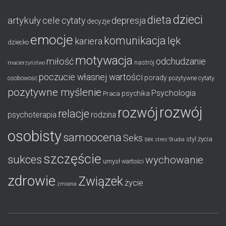
dzieci
dieta
artykuły
cele
cytaty
depresja
decyzje
emocje
komunikacja
lęk
kariera
dziecko
motywacja
miłość
odchudzanie
nastrój
macierzyństwo
poczucie własnej wartości
porady
osobowość
pozytywne cytaty
pozytywne myślenie
Psychologia
psychika
Praca
rozwój
rozwój
relacje
psychoterapia
rodzina
osobisty
samoocena
Seks
styl życia
sex
stres
Studia
szczęście
sukces
wychowanie
umysł
wartości
zdrowie
Związek
życie
zmiana