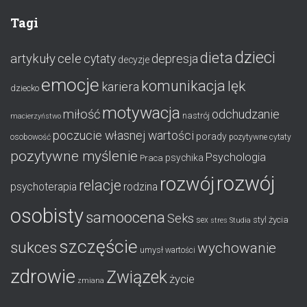
Tagi
dzieci
dieta
artykuły
cele
cytaty
depresja
decyzje
emocje
komunikacja
lęk
kariera
dziecko
motywacja
miłość
odchudzanie
nastrój
macierzyństwo
poczucie własnej wartości
porady
osobowość
pozytywne cytaty
pozytywne myślenie
Psychologia
psychika
Praca
rozwój
rozwój
relacje
psychoterapia
rodzina
osobisty
samoocena
Seks
styl życia
sex
stres
Studia
szczęście
sukces
wychowanie
umysł
wartości
zdrowie
Związek
życie
zmiana