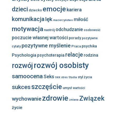
emocje
dzieci
kariera
dziecko
komunikacja
lęk
miłość
macierzyństwo
motywacja
odchudzanie
nastrój
osobowość
poczucie własnej wartości
porady
pozytywne
pozytywne myślenie
psychika
Praca
cytaty
relacje
Psychologia
psychoterapia
rodzina
rozwój osobisty
rozwój
samoocena
Seks
styl życia
sex
stres
Studia
szczęście
sukces
umysł
wartości
zdrowie
Związek
wychowanie
zmiana
życie