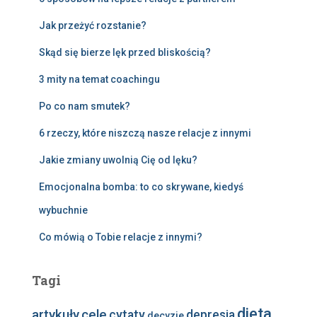
Jak przeżyć rozstanie?
Skąd się bierze lęk przed bliskością?
3 mity na temat coachingu
Po co nam smutek?
6 rzeczy, które niszczą nasze relacje z innymi
Jakie zmiany uwolnią Cię od lęku?
Emocjonalna bomba: to co skrywane, kiedyś
wybuchnie
Co mówią o Tobie relacje z innymi?
Tagi
dieta
artykuły
cele
cytaty
depresja
decyzje