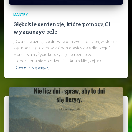
MANTRY
Głębokie sentencje, które pomogą Ci
wyznaczyć cele
„Dwa najważniejsze dni w twoim życiu to dzień, w którym
się urodziłeś i dzień, w którym dowiesz się dlaczego” –
Mark Twain „Życie kurczy się lub rozszerza
proporcjonalnie do odwagi” – Anais Nin „Żyj tak,
Dowiedz się więcej