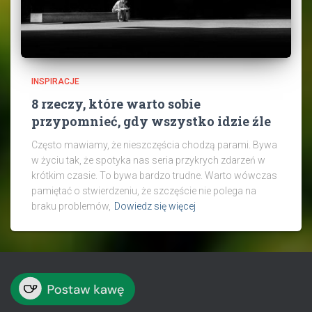
INSPIRACJE
8 rzeczy, które warto sobie
przypomnieć, gdy wszystko idzie źle
Często mawiamy, że nieszczęścia chodzą parami. Bywa
w życiu tak, że spotyka nas seria przykrych zdarzeń w
krótkim czasie. To bywa bardzo trudne. Warto wówczas
pamiętać o stwierdzeniu, że szczęście nie polega na
braku problemów,
Dowiedz się więcej