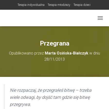
Terapia indywidualna
Terapia młodzieży
Terapia dzieci
Terapia partnerska / małżeńska
Konsultacje / terapia online (teleterapia)
PRZEŁ
Konsultacje i terapia seksuologiczna
Poradnictwo i wsparcie psychologiczne
DLA TERAPEUTÓW
Przegrana
NOWOŚĆ! Trening Komunikacji dla Par
Opublikowano przez
Marta Osińska-Białczyk
w dniu
LET Me Go! – Ekspresowa Terapia Lęku (IET)
Cart
28/11/2013
Konsultacje rodzicielskie
https://zdrowiewglowie.pl/konsultacje-rodzicielskie/
Płatność
Produkty
Nie rozpaczaj, że przegrałeś bitwę – trzeba
wiele odwagi, by dojść tam gdzie się bitwę
przegrywa.