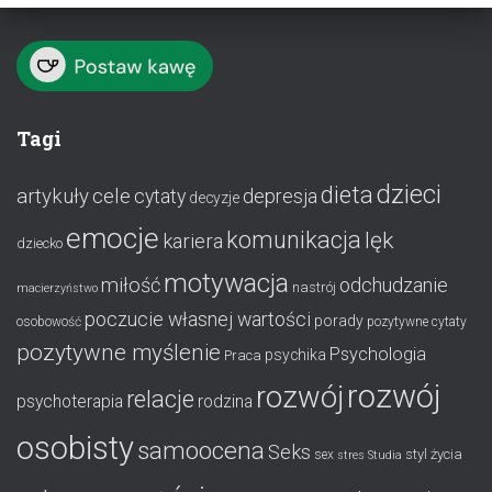
Tagi
dzieci
dieta
artykuły
cele
cytaty
depresja
decyzje
emocje
komunikacja
lęk
kariera
dziecko
motywacja
miłość
odchudzanie
nastrój
macierzyństwo
poczucie własnej wartości
porady
osobowość
pozytywne cytaty
pozytywne myślenie
Psychologia
psychika
Praca
rozwój
rozwój
relacje
psychoterapia
rodzina
osobisty
samoocena
Seks
styl życia
sex
stres
Studia