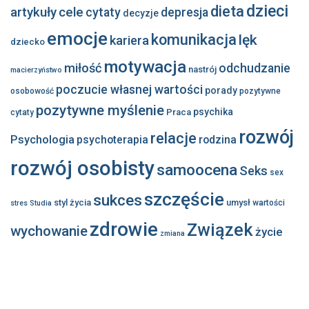
dzieci
dieta
artykuły
cele
cytaty
depresja
decyzje
emocje
komunikacja
lęk
kariera
dziecko
motywacja
miłość
odchudzanie
nastrój
macierzyństwo
poczucie własnej wartości
porady
osobowość
pozytywne
pozytywne myślenie
psychika
Praca
cytaty
rozwój
relacje
Psychologia
psychoterapia
rodzina
rozwój osobisty
samoocena
Seks
sex
szczęście
sukces
styl życia
umysł
wartości
stres
Studia
zdrowie
Związek
wychowanie
życie
zmiana