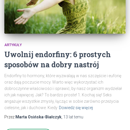
ARTYKUŁY
Uwolnij endorfiny: 6 prostych
sposobów na dobry nastrój
Endorfiny to hormony, które wyzwalają w nas szczęście i euforię
oraz dają poczucie mocy. Warto więc wykorzystać ich
dobroczynne właściwości i sprawić, by nasz organizm wydzielał
ich jak najwięcej. Jak? To bardzo proste! 1. Kochaj się! Seks
angażuje wszystkie zmysły, łącząc w sobie zarówno przeżycia
cielesne, jak i duchowe. Kiedy
Dowiedz się więcej
Przez
Marta Osińska-Białczyk
,
13 lat
temu