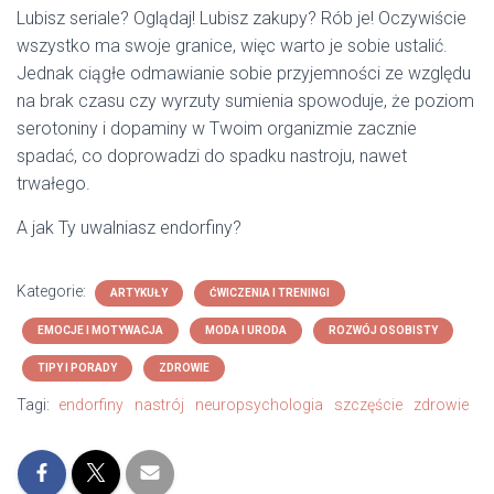
Lubisz seriale? Oglądaj! Lubisz zakupy? Rób je! Oczywiście
wszystko ma swoje granice, więc warto je sobie ustalić.
Jednak ciągłe odmawianie sobie przyjemności ze względu
na brak czasu czy wyrzuty sumienia spowoduje, że poziom
serotoniny i dopaminy w Twoim organizmie zacznie
spadać, co doprowadzi do spadku nastroju, nawet
trwałego.
A jak Ty uwalniasz endorfiny?
Kategorie:
ARTYKUŁY
ĆWICZENIA I TRENINGI
EMOCJE I MOTYWACJA
MODA I URODA
ROZWÓJ OSOBISTY
TIPY I PORADY
ZDROWIE
Tagi:
endorfiny
nastrój
neuropsychologia
szczęście
zdrowie