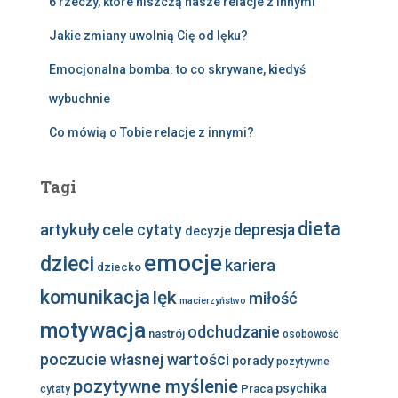
6 rzeczy, które niszczą nasze relacje z innymi
Jakie zmiany uwolnią Cię od lęku?
Emocjonalna bomba: to co skrywane, kiedyś
wybuchnie
Co mówią o Tobie relacje z innymi?
Tagi
dieta
artykuły
cele
cytaty
depresja
decyzje
emocje
dzieci
kariera
dziecko
komunikacja
lęk
miłość
macierzyństwo
motywacja
odchudzanie
nastrój
osobowość
poczucie własnej wartości
porady
pozytywne
pozytywne myślenie
psychika
Praca
cytaty