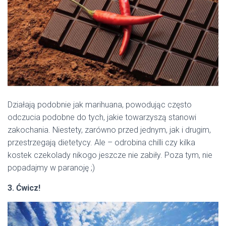
Działają podobnie jak marihuana, powodując często
odczucia podobne do tych, jakie towarzyszą stanowi
zakochania. Niestety, zarówno przed jednym, jak i drugim,
przestrzegają dietetycy. Ale – odrobina chilli czy kilka
kostek czekolady nikogo jeszcze nie zabiły. Poza tym, nie
popadajmy w paranoję ;)
3. Ćwicz!