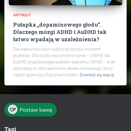
ARTYKUŁY
Pułapka „dopaminowego głodu”.
Dlaczego mózgi ADHD i AuDHD tak
łatwo wpadają w uzależnienia?
Dla większości ludzi nuda to po prostu moment
przestoju. Dla osoby neuroróżnorodnej – z ADHD lub
AuDHD (współwystępowaniem autyzmu i ADHD) – brak
stymulacji to stan alarmowy układu nerwowego, który
często graniczy z fizycznym bólem.
Dowiedz się więcej
Tagi