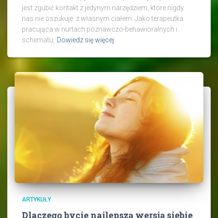
jest zgubić kontakt z jedynym narzędziem, które nigdy
nas nie oszukuje: z własnym ciałem. Jako terapeutka
pracująca w nurtach poznawczo-behawioralnych i
schematu,
Dowiedz się więcej
ARTYKUŁY
Dlaczego bycie najlepszą wersją siebie