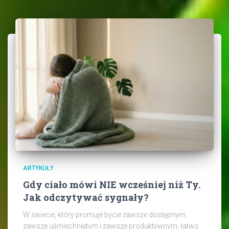
ARTYKUŁY
Gdy ciało mówi NIE wcześniej niż Ty.
Jak odczytywać sygnały?
W świecie, który promuje bycie zawsze dostępnym,
zawsze uśmiechniętym i zawsze produktywnym, łatwo