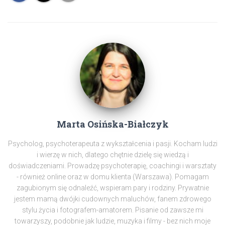
Marta Osińska-Białczyk
Psycholog, psychoterapeuta z wykształcenia i pasji. Kocham ludzi
i wierzę w nich, dlatego chętnie dzielę się wiedzą i
doświadczeniami. Prowadzę psychoterapię, coachingi i warsztaty
- również online oraz w domu klienta (Warszawa). Pomagam
zagubionym się odnaleźć, wspieram pary i rodziny. Prywatnie
jestem mamą dwójki cudownych maluchów, fanem zdrowego
stylu życia i fotografem-amatorem. Pisanie od zawsze mi
towarzyszy, podobnie jak ludzie, muzyka i filmy - bez nich moje