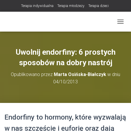
Terapia indywidualna
Terapia młodzieży
Terapia dzieci
Terapia partnerska / małżeńska
Konsultacje / terapia online (teleterapia)
PRZEŁ
Konsultacje i terapia seksuologiczna
Poradnictwo i wsparcie psychologiczne
DLA TERAPEUTÓW
Uwolnij endorfiny: 6 prostych
NOWOŚĆ! Trening Komunikacji dla Par
sposobów na dobry nastrój
LET Me Go! – Ekspresowa Terapia Lęku (IET)
Cart
Opublikowano przez
Marta Osińska-Białczyk
w dniu
Konsultacje rodzicielskie
04/10/2013
https://zdrowiewglowie.pl/konsultacje-rodzicielskie/
Płatność
Produkty
Endorfiny to hormony, które wyzwalają
w nas szczęście i euforię oraz dają