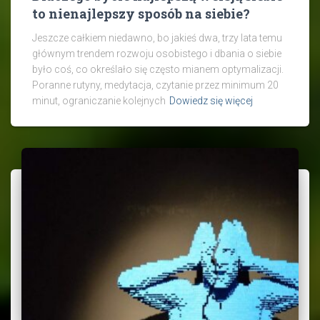
to nienajlepszy sposób na siebie?
Jeszcze całkiem niedawno, bo jakieś dwa, trzy lata temu
głównym trendem rozwoju osobistego i dbania o siebie
było coś, co określało się często mianem optymalizacji.
Poranne rutyny, medytacja, czytanie przez minimum 20
minut, ograniczanie kolejnych
Dowiedz się więcej