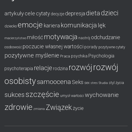
dzieci
dieta
artykuły
cele
cytaty
depresja
decyzje
emocje
komunikacja
lęk
kariera
dziecko
motywacja
miłość
odchudzanie
nastrój
macierzyństwo
poczucie własnej wartości
porady
osobowość
pozytywne cytaty
pozytywne myślenie
Psychologia
psychika
Praca
rozwój
rozwój
relacje
psychoterapia
rodzina
osobisty
samoocena
Seks
styl życia
sex
stres
Studia
szczęście
sukces
wychowanie
umysł
wartości
zdrowie
Związek
życie
zmiana