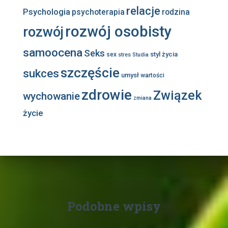
relacje
Psychologia
psychoterapia
rodzina
rozwój osobisty
rozwój
samoocena
Seks
styl życia
sex
stres
Studia
szczęście
sukces
umysł
wartości
zdrowie
Związek
wychowanie
zmiana
życie
Podobne wpisy