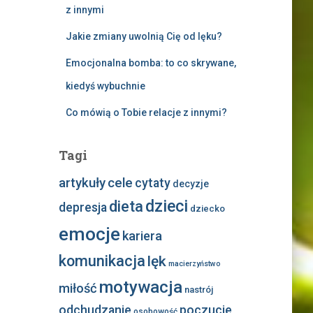
z innymi
Jakie zmiany uwolnią Cię od lęku?
Emocjonalna bomba: to co skrywane,
kiedyś wybuchnie
Co mówią o Tobie relacje z innymi?
Tagi
artykuły
cele
cytaty
decyzje
dzieci
dieta
depresja
dziecko
emocje
kariera
komunikacja
lęk
macierzyństwo
motywacja
miłość
nastrój
odchudzanie
poczucie
osobowość