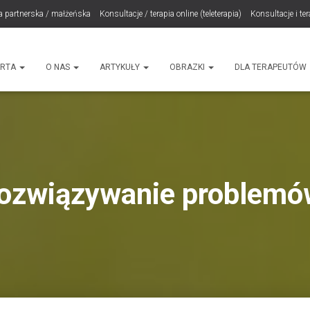
a partnerska / małżeńska
Konsultacje / terapia online (teleterapia)
Konsultacje i te
LET Me Go! – Ekspresowa Terapia Lęku (IET)
Cart
Konsultacje rodzicielskie
ht
ERTA
O NAS
ARTYKUŁY
OBRAZKI
DLA TERAPEUTÓW
rozwiązywanie problemó