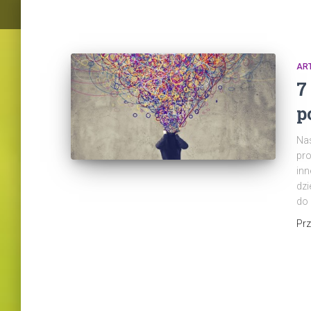
AR
7
p
Nas
pro
inn
dzi
do 
Pr