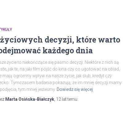
TYKUŁY
 życiowych decyzji, które warto
odejmować każdego dnia
ze życie to niekończące się pasmo decyzji. Niektóre z nich są
ste, jak te, na jaki film pójść do kina czy co ugotować na obiad,
e mają ogromny wpływ na nasze życie, jak ślub, kredyt czy
ecko. Tymczasem badania pokazują, że im mniej decyzji mamy
podjęcia, tym mniej jesteśmy
Dowiedz się więcej
zez
Marta Osińska-Białczyk
,
12 lat
temu