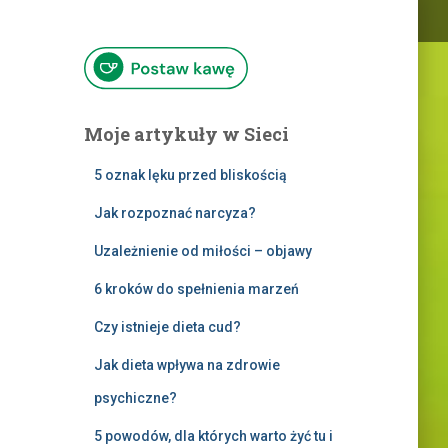
Moje artykuły w Sieci
5 oznak lęku przed bliskością
Jak rozpoznać narcyza?
Uzależnienie od miłości – objawy
6 kroków do spełnienia marzeń
Czy istnieje dieta cud?
Jak dieta wpływa na zdrowie
psychiczne?
5 powodów, dla których warto żyć tu i