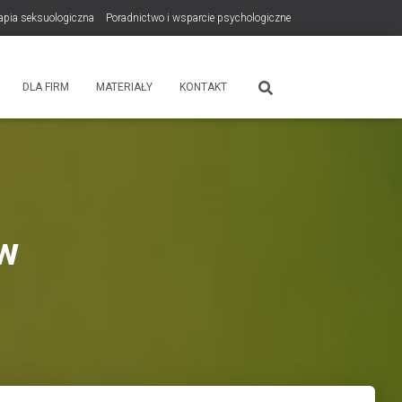
rapia seksuologiczna
Poradnictwo i wsparcie psychologiczne
tps://zdrowiewglowie.pl/konsultacje-rodzicielskie/
Płatność
DLA FIRM
MATERIAŁY
KONTAKT
w