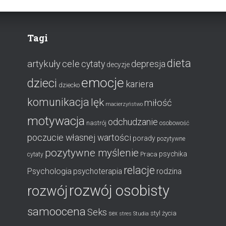
Tagi
dieta
artykuły
cele
cytaty
depresja
decyzje
emocje
dzieci
kariera
dziecko
komunikacja
lęk
miłość
macierzyństwo
motywacja
odchudzanie
nastrój
osobowość
poczucie własnej wartości
porady
pozytywne
pozytywne myślenie
psychika
Praca
cytaty
relacje
Psychologia
psychoterapia
rodzina
rozwój osobisty
rozwój
samoocena
Seks
styl życia
sex
stres
Studia