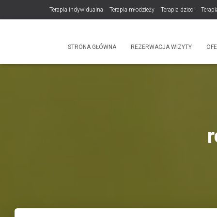
Terapia indywidualna
Terapia młodzieży
Terapia dzieci
Terapi
DLA TERAPEUTÓW
NOWOŚĆ! Trening Komunikacji dla Par
STRONA GŁÓWNA
REZERWACJA WIZYTY
OF
Produkty