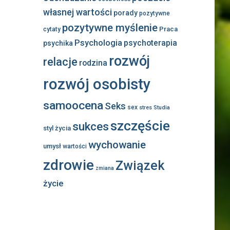
własnej wartości
porady
pozytywne
pozytywne myślenie
Praca
cytaty
Psychologia
psychoterapia
psychika
rozwój
relacje
rodzina
rozwój osobisty
samoocena
Seks
sex
stres
Studia
szczęście
sukces
styl życia
wychowanie
umysł
wartości
zdrowie
Związek
zmiana
życie