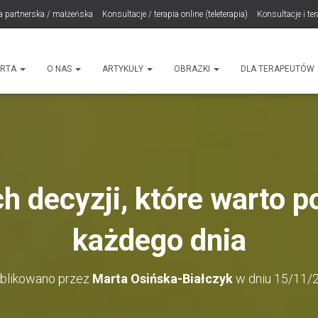
a partnerska / małżeńska
Konsultacje / terapia online (teleterapia)
Konsultacje i te
LET Me Go! – Ekspresowa Terapia Lęku (IET)
Cart
Konsultacje rodzicielskie
ht
ERTA
O NAS
ARTYKUŁY
OBRAZKI
DLA TERAPEUTÓW
h decyzji, które warto
każdego dnia
blikowano przez
Marta Osińska-Białczyk
w dniu
15/11/