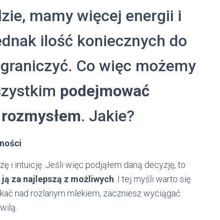
zie, mamy więcej energii i
ednak ilość koniecznych do
 ograniczyć. Co więc możemy
szystkim
podejmować
z rozmysłem
. Jakie?
zności
i intuicję. Jeśli więc podjąłem daną decyzję, to
ą za najlepszą z możliwych
. I tej myśli warto się
łakać nad rozlanym mlekiem, zaczniesz wyciągać
wilą.