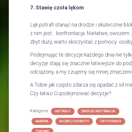
7. Stawię czoła lękom
Lęk potrafi stanąć na drodze i skutecznie b
z nim jest… konfrontacja. Niełatwe, owszem. 
zbyt duży, warto skorzystać z pomocy: osoby 
Podejmując te decyzje każdego dnia nie tylko
decyzje stają się znacznie łatwiejsze do pod
odciążony, a my czujemy się mniej zmęczeni
A Tobie jak często zdarza się opadać z sił mi
Czy łatwo Ci podejmować decyzje?
Kategorie:
ARTYKUŁY
EMOCJE I MOTYWACJA
KARIERA
ROZWÓJ OSOBISTY
TIPY I PORADY
ZDROWIE