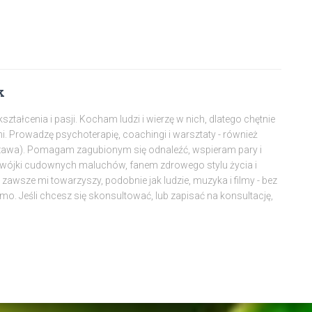
k
tałcenia i pasji. Kocham ludzi i wierzę w nich, dlatego chętnie
mi. Prowadzę psychoterapię, coachingi i warsztaty - również
szawa). Pomagam zagubionym się odnaleźć, wspieram pary i
dwójki cudownych maluchów, fanem zdrowego stylu życia i
awsze mi towarzyszy, podobnie jak ludzie, muzyka i filmy - bez
amo. Jeśli chcesz się skonsultować, lub zapisać na konsultację,