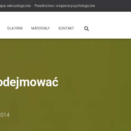
rapia seksuologiczna
Poradnictwo i wsparcie psychologiczne
tps://zdrowiewglowie.pl/konsultacje-rodzicielskie/
Płatność
DLA FIRM
MATERIAŁY
KONTAKT
 podejmować
2014