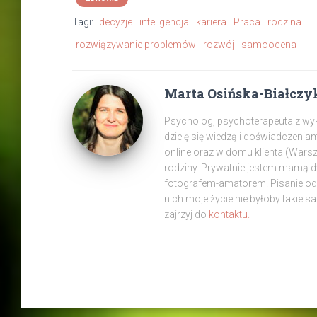
Tagi:
decyzje
inteligencja
kariera
Praca
rodzina
rozwiązywanie problemów
rozwój
samoocena
Marta Osińska-Białczy
Psycholog, psychoterapeuta z wyksz
dzielę się wiedzą i doświadczenia
online oraz w domu klienta (War
rodziny. Prywatnie jestem mamą 
fotografem-amatorem. Pisanie od z
nich moje życie nie byłoby takie s
zajrzyj do
kontaktu.