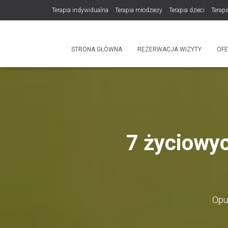
Terapia indywidualna
Terapia młodzieży
Terapia dzieci
Terapi
DLA TERAPEUTÓW
NOWOŚĆ! Trening Komunikacji dla Par
STRONA GŁÓWNA
REZERWACJA WIZYTY
OF
Produkty
7 życiowyc
Opu