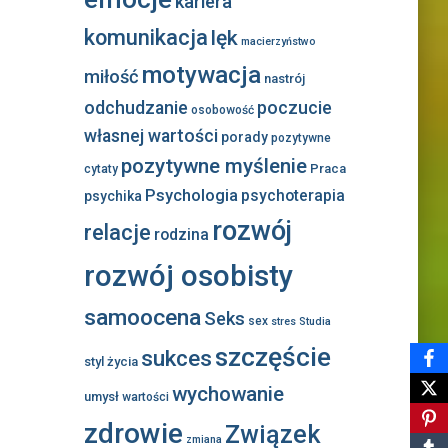
kariera
komunikacja
lęk
macierzyństwo
motywacja
miłość
nastrój
odchudzanie
poczucie
osobowość
własnej wartości
porady
pozytywne
pozytywne myślenie
Praca
cytaty
Psychologia
psychoterapia
psychika
rozwój
relacje
rodzina
rozwój osobisty
samoocena
Seks
sex
stres
Studia
szczęście
sukces
styl życia
wychowanie
umysł
wartości
zdrowie
Związek
zmiana