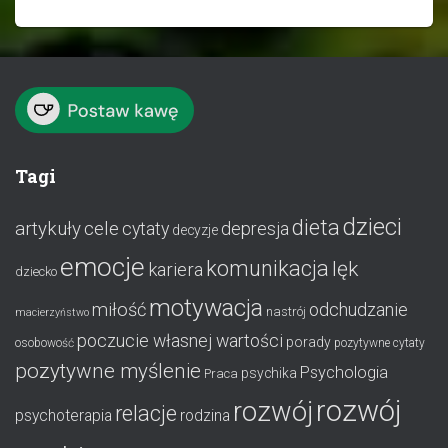
Tagi
dzieci
dieta
artykuły
cele
cytaty
depresja
decyzje
emocje
komunikacja
lęk
kariera
dziecko
motywacja
miłość
odchudzanie
nastrój
macierzyństwo
poczucie własnej wartości
porady
osobowość
pozytywne cytaty
pozytywne myślenie
Psychologia
psychika
Praca
rozwój
rozwój
relacje
psychoterapia
rodzina