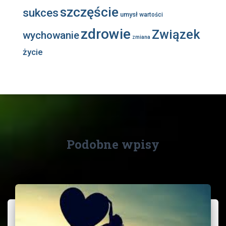
szczęście
sukces
umysł
wartości
zdrowie
Związek
wychowanie
zmiana
życie
Podobne wpisy