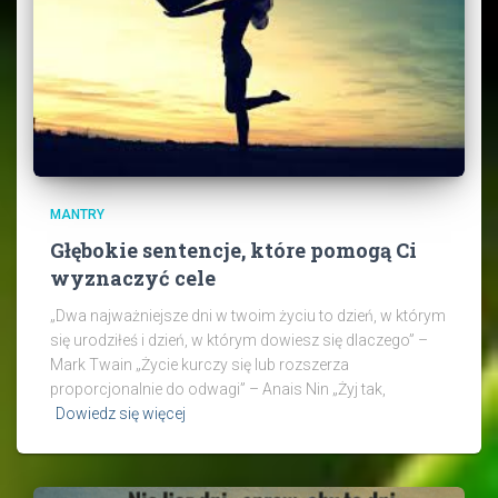
MANTRY
Głębokie sentencje, które pomogą Ci
wyznaczyć cele
„Dwa najważniejsze dni w twoim życiu to dzień, w którym
się urodziłeś i dzień, w którym dowiesz się dlaczego” –
Mark Twain „Życie kurczy się lub rozszerza
proporcjonalnie do odwagi” – Anais Nin „Żyj tak,
Dowiedz się więcej