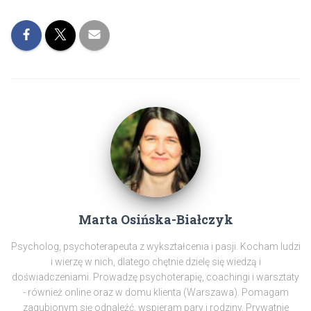
Marta Osińska-Białczyk
Psycholog, psychoterapeuta z wykształcenia i pasji. Kocham ludzi
i wierzę w nich, dlatego chętnie dzielę się wiedzą i
doświadczeniami. Prowadzę psychoterapię, coachingi i warsztaty
- również online oraz w domu klienta (Warszawa). Pomagam
zagubionym się odnaleźć, wspieram pary i rodziny. Prywatnie