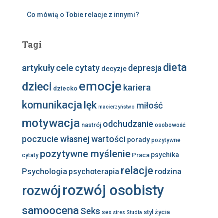
Co mówią o Tobie relacje z innymi?
Tagi
dieta
artykuły
cele
cytaty
depresja
decyzje
emocje
dzieci
kariera
dziecko
komunikacja
lęk
miłość
macierzyństwo
motywacja
odchudzanie
nastrój
osobowość
poczucie własnej wartości
porady
pozytywne
pozytywne myślenie
psychika
Praca
cytaty
relacje
Psychologia
psychoterapia
rodzina
rozwój osobisty
rozwój
samoocena
Seks
styl życia
sex
stres
Studia