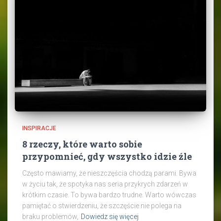
INSPIRACJE
8 rzeczy, które warto sobie
przypomnieć, gdy wszystko idzie źle
Często mawiamy, że nieszczęścia chodzą parami. Bywa
w życiu tak, że spotyka nas seria przykrych zdarzeń w
krótkim czasie. To bywa bardzo trudne. Warto wówczas
pamiętać o stwierdzeniu, że szczęście nie polega na
braku problemów,
Dowiedz się więcej