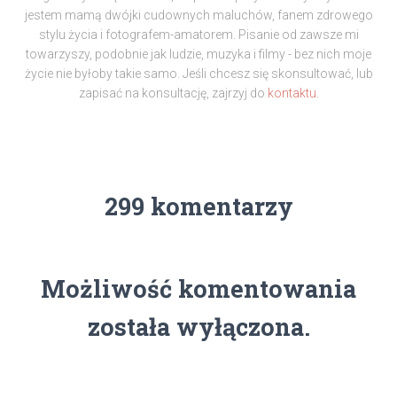
jestem mamą dwójki cudownych maluchów, fanem zdrowego
stylu życia i fotografem-amatorem. Pisanie od zawsze mi
towarzyszy, podobnie jak ludzie, muzyka i filmy - bez nich moje
życie nie byłoby takie samo. Jeśli chcesz się skonsultować, lub
zapisać na konsultację, zajrzyj do
kontaktu.
299 komentarzy
Możliwość komentowania
została wyłączona.