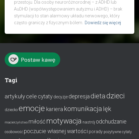
przestoju. Dla osoby neuroróżnorodnej – z ADHD lub
AuDHD (współwystępowaniem autyzmu i ADHD) – brak
stymulacji to stan alarmowy układu nerwowego, który
często graniczy z fizycznym bólem.
Dowiedz się więcej
Tagi
dzieci
dieta
artykuły
cele
cytaty
depresja
decyzje
emocje
komunikacja
lęk
kariera
dziecko
motywacja
miłość
odchudzanie
nastrój
macierzyństwo
poczucie własnej wartości
porady
osobowość
pozytywne cytaty