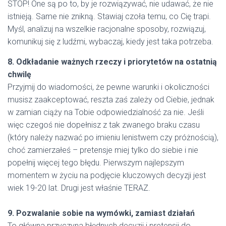
STOP! One są po to, by je rozwiązywać, nie udawać, że nie
istnieją. Same nie znikną. Stawiaj czoła temu, co Cię trapi.
Myśl, analizuj na wszelkie racjonalne sposoby, rozwiązuj,
komunikuj się z ludźmi, wybaczaj, kiedy jest taka potrzeba.
8. Odkładanie ważnych rzeczy i priorytetów na ostatnią
chwilę
Przyjmij do wiadomości, że pewne warunki i okoliczności
musisz zaakceptować, reszta zaś zależy od Ciebie, jednak
w zamian ciąży na Tobie odpowiedzialność za nie. Jeśli
więc czegoś nie dopełnisz z tak zwanego braku czasu
(który należy nazwać po imieniu lenistwem czy próżnością),
choć zamierzałeś – pretensje miej tylko do siebie i nie
popełnij więcej tego błędu. Pierwszym najlepszym
momentem w życiu na podjęcie kluczowych decyzji jest
wiek 19-20 lat. Drugi jest właśnie TERAZ.
9. Pozwalanie sobie na wymówki, zamiast działań
To główna przyczyna błędnych decyzji i pretensji do