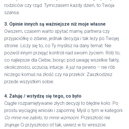
rodziców czy rząd. Tymczasem każdy dzień, to Twoja
szansa.
3. Opinie innych są ważniejsze niż moje własne
Owszem, czasem warto spytać mamę, partnera czy
przyjaciółkę o zdanie, jednak decyzja i tak leży po Twojej
stronie. Liczy się to, co Ty myślisz na dany temat. Nie
pozwól innym przejąć kontroli nad swoim życiem. Rób to,
co najlepsze dla Ciebie, biorąc pod uwagę wszelkie fakty,
okoliczności, uczucia, intuicje. A już na pewno – nie rób
niczego komuś na złość czy na przekór. Zaszkodzisz
przede wszystkim sobie.
4. Żałuję / wstydzę się tego, co było
Ciągłe rozpamiętywanie złych decyzji to błędne koło. Po
prostu wyciągnij wnioski i zapomnij. Myśl o tym w kategorii
Co mnie nie zabiło, to mnie wzmocni
. Przeszłość nie
zrujnuje Ci przyszłości ot tak, uwierz w to wreszcie.