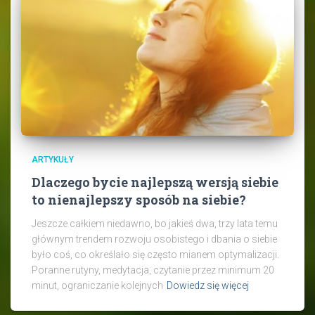
ARTYKUŁY
Dlaczego bycie najlepszą wersją siebie
to nienajlepszy sposób na siebie?
Jeszcze całkiem niedawno, bo jakieś dwa, trzy lata temu
głównym trendem rozwoju osobistego i dbania o siebie
było coś, co określało się często mianem optymalizacji.
Poranne rutyny, medytacja, czytanie przez minimum 20
minut, ograniczanie kolejnych
Dowiedz się więcej