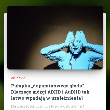
ARTYKUŁY
Pułapka „dopaminowego głodu”.
Dlaczego mózgi ADHD i AuDHD tak
łatwo wpadają w uzależnienia?
Dla większości ludzi nuda to po prostu moment