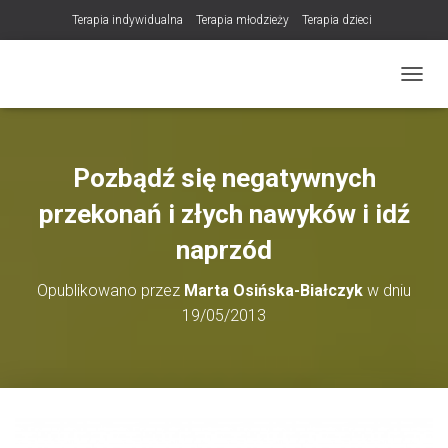
Terapia indywidualna
Terapia młodzieży
Terapia dzieci
Terapia partnerska / małżeńska
Konsultacje / terapia online (teleterapia)
PRZEŁ
Konsultacje i terapia seksuologiczna
Poradnictwo i wsparcie psychologiczne
DLA TERAPEUTÓW
Pozbądź się negatywnych
NOWOŚĆ! Trening Komunikacji dla Par
przekonań i złych nawyków i idź
LET Me Go! – Ekspresowa Terapia Lęku (IET)
Cart
naprzód
Konsultacje rodzicielskie
Opublikowano przez
Marta Osińska-Białczyk
w dniu
https://zdrowiewglowie.pl/konsultacje-rodzicielskie/
Płatność
Produkty
19/05/2013