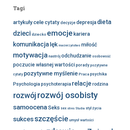
Tagi
dieta
artykuły
cele
cytaty
depresja
decyzje
emocje
dzieci
kariera
dziecko
komunikacja
lęk
miłość
macierzyństwo
motywacja
odchudzanie
nastrój
osobowość
poczucie własnej wartości
porady
pozytywne
pozytywne myślenie
psychika
Praca
cytaty
relacje
Psychologia
psychoterapia
rodzina
rozwój osobisty
rozwój
samoocena
Seks
styl życia
sex
stres
Studia
szczęście
sukces
umysł
wartości