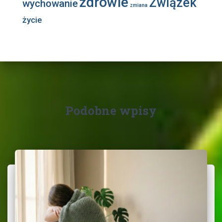
zdrowie
Związek
wychowanie
zmiana
życie
Podobne wpisy