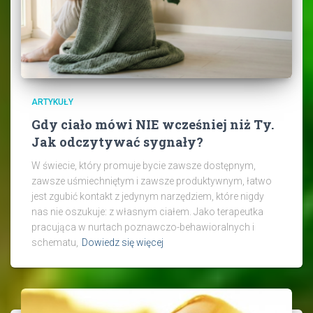
ARTYKUŁY
Gdy ciało mówi NIE wcześniej niż Ty.
Jak odczytywać sygnały?
W świecie, który promuje bycie zawsze dostępnym,
zawsze uśmiechniętym i zawsze produktywnym, łatwo
jest zgubić kontakt z jedynym narzędziem, które nigdy
nas nie oszukuje: z własnym ciałem. Jako terapeutka
pracująca w nurtach poznawczo-behawioralnych i
schematu,
Dowiedz się więcej