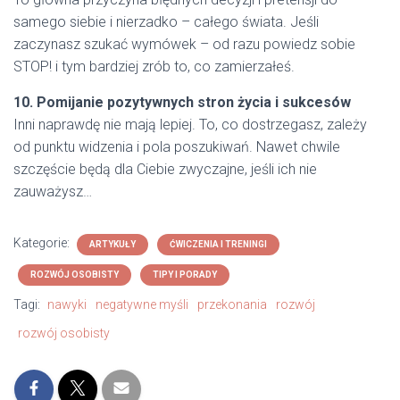
samego siebie i nierzadko – całego świata. Jeśli
zaczynasz szukać wymówek – od razu powiedz sobie
STOP! i tym bardziej zrób to, co zamierzałeś.
10. Pomijanie pozytywnych stron życia i sukcesów
Inni naprawdę nie mają lepiej. To, co dostrzegasz, zależy
od punktu widzenia i pola poszukiwań. Nawet chwile
szczęście będą dla Ciebie zwyczajne, jeśli ich nie
zauważysz…
Kategorie:
ARTYKUŁY
ĆWICZENIA I TRENINGI
ROZWÓJ OSOBISTY
TIPY I PORADY
Tagi:
nawyki
negatywne myśli
przekonania
rozwój
rozwój osobisty