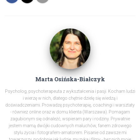
Marta Osińska-Białczyk
Psycholog, psychoterapeuta z wykształcenia i pasji. Kocham ludzi
i wierzę w nich, dlatego chętnie dzielę się wiedzą i
doświadczeniami. Prowadzę psychoterapię, coachingi i warsztaty
- również online oraz w domu klienta (Warszawa). Pomagam
zagubionym się odnaleźć, wspieram pary i rodziny. Prywatnie
jestem mamą dwójki cudownych maluchów, fanem zdrowego
stylu życia i fotografem-amatorem. Pisanie od zawsze mi
towarzyszy, podobnie jak ludzie, muzyka i filmy - bez nich moje