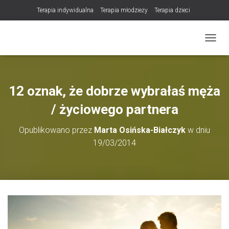
Terapia indywidualna
Terapia młodzieży
Terapia dzieci
Terapia partnerska / małżeńska
Konsultacje / terapia online (teleterapia)
PRZEŁ
Konsultacje i terapia seksuologiczna
Poradnictwo i wsparcie psychologiczne
DLA TERAPEUTÓW
12 oznak, że dobrze wybrałaś męża
NOWOŚĆ! Trening Komunikacji dla Par
/ życiowego partnera
LET Me Go! – Ekspresowa Terapia Lęku (IET)
Cart
Opublikowano przez
Marta Osińska-Białczyk
w dniu
Konsultacje rodzicielskie
19/03/2014
https://zdrowiewglowie.pl/konsultacje-rodzicielskie/
Płatność
Produkty