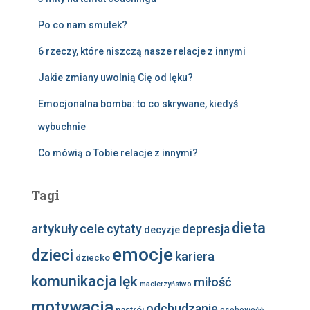
Po co nam smutek?
6 rzeczy, które niszczą nasze relacje z innymi
Jakie zmiany uwolnią Cię od lęku?
Emocjonalna bomba: to co skrywane, kiedyś
wybuchnie
Co mówią o Tobie relacje z innymi?
Tagi
dieta
artykuły
cele
cytaty
depresja
decyzje
emocje
dzieci
kariera
dziecko
komunikacja
lęk
miłość
macierzyństwo
motywacja
odchudzanie
nastrój