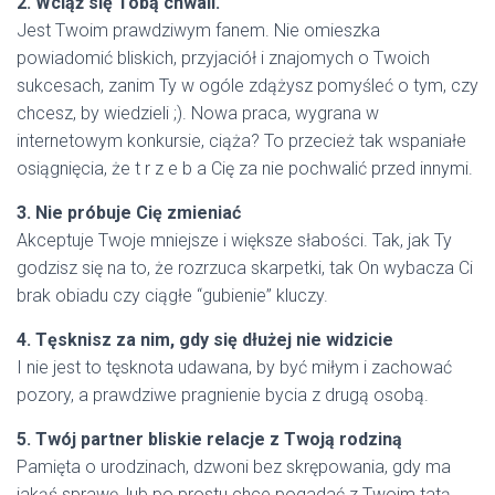
2. Wciąż się Tobą chwali.
Jest Twoim prawdziwym fanem. Nie omieszka
powiadomić bliskich, przyjaciół i znajomych o Twoich
sukcesach, zanim Ty w ogóle zdążysz pomyśleć o tym, czy
chcesz, by wiedzieli ;). Nowa praca, wygrana w
internetowym konkursie, ciąża? To przecież tak wspaniałe
osiągnięcia, że t r z e b a Cię za nie pochwalić przed innymi.
3. Nie próbuje Cię zmieniać
Akceptuje Twoje mniejsze i większe słabości. Tak, jak Ty
godzisz się na to, że rozrzuca skarpetki, tak On wybacza Ci
brak obiadu czy ciągłe “gubienie” kluczy.
4. Tęsknisz za nim, gdy się dłużej nie widzicie
I nie jest to tęsknota udawana, by być miłym i zachować
pozory, a prawdziwe pragnienie bycia z drugą osobą.
5. Twój partner bliskie relacje z Twoją rodziną
Pamięta o urodzinach, dzwoni bez skrępowania, gdy ma
jakąś sprawę, lub po prostu chce pogadać z Twoim tatą