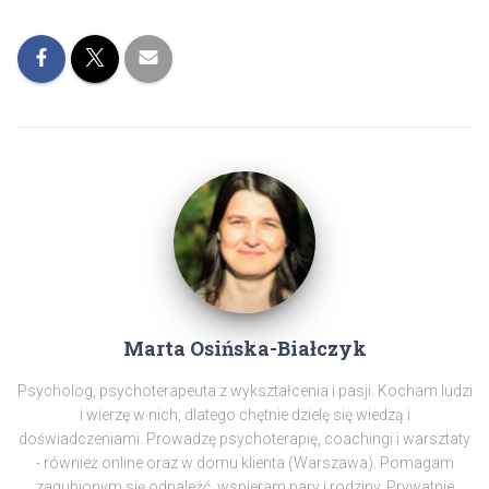
Marta Osińska-Białczyk
Psycholog, psychoterapeuta z wykształcenia i pasji. Kocham ludzi
i wierzę w nich, dlatego chętnie dzielę się wiedzą i
doświadczeniami. Prowadzę psychoterapię, coachingi i warsztaty
- również online oraz w domu klienta (Warszawa). Pomagam
zagubionym się odnaleźć, wspieram pary i rodziny. Prywatnie