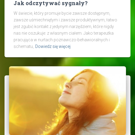
Jak odczytywać sygnały?
W świecie, który promuje bycie zawsze dostępnym,
zawsze uśmiechniętym i zawsze produktywnym, łatwo
jest zgubić kontakt z jedynym narzędziem, które nigdy
nas nie oszukuje: z własnym ciałem. Jako terapeutka
pracująca w nurtach poznawczo-behawioralnych i
schematu,
Dowiedz się więcej