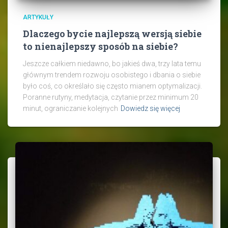
ARTYKUŁY
Dlaczego bycie najlepszą wersją siebie
to nienajlepszy sposób na siebie?
Jeszcze całkiem niedawno, bo jakieś dwa, trzy lata temu
głównym trendem rozwoju osobistego i dbania o siebie
było coś, co określało się często mianem optymalizacji.
Poranne rutyny, medytacja, czytanie przez minimum 20
minut, ograniczanie kolejnych
Dowiedz się więcej