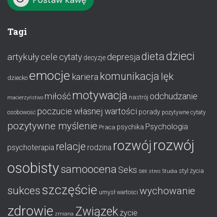
Tagi
dzieci
dieta
artykuły
cele
cytaty
depresja
decyzje
emocje
komunikacja
lęk
kariera
dziecko
motywacja
miłość
odchudzanie
nastrój
macierzyństwo
poczucie własnej wartości
porady
osobowość
pozytywne cytaty
pozytywne myślenie
Psychologia
psychika
Praca
rozwój
rozwój
relacje
psychoterapia
rodzina
osobisty
samoocena
Seks
styl życia
sex
stres
Studia
szczęście
sukces
wychowanie
umysł
wartości
zdrowie
Związek
życie
zmiana