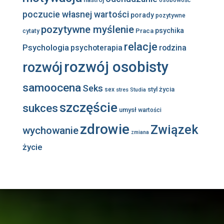
osobowość
poczucie własnej wartości
porady
pozytywne
pozytywne myślenie
psychika
Praca
cytaty
relacje
Psychologia
psychoterapia
rodzina
rozwój osobisty
rozwój
samoocena
Seks
styl życia
sex
stres
Studia
szczęście
sukces
umysł
wartości
zdrowie
Związek
wychowanie
zmiana
życie