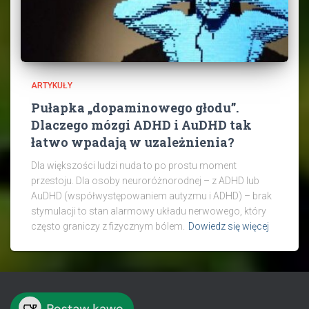
ARTYKUŁY
Pułapka „dopaminowego głodu”.
Dlaczego mózgi ADHD i AuDHD tak
łatwo wpadają w uzależnienia?
Dla większości ludzi nuda to po prostu moment
przestoju. Dla osoby neuroróżnorodnej – z ADHD lub
AuDHD (współwystępowaniem autyzmu i ADHD) – brak
stymulacji to stan alarmowy układu nerwowego, który
często graniczy z fizycznym bólem.
Dowiedz się więcej