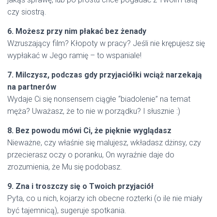
czy siostrą.
6. Możesz przy nim płakać bez żenady
Wzruszający film? Kłopoty w pracy? Jeśli nie krępujesz się
wypłakać w Jego ramię – to wspaniale!
7. Milczysz, podczas gdy przyjaciółki wciąż narzekają
na partnerów
Wydaje Ci się nonsensem ciągłe “biadolenie” na temat
męża? Uważasz, że to nie w porządku? I słusznie :)
8. Bez powodu mówi Ci, że pięknie wyglądasz
Nieważne, czy właśnie się malujesz, wkładasz dżinsy, czy
przecierasz oczy o poranku, On wyraźnie daje do
zrozumienia, że Mu się podobasz.
9. Zna i troszczy się o Twoich przyjaciół
Pyta, co u nich, kojarzy ich obecne rozterki (o ile nie miały
być tajemnicą), sugeruje spotkania.