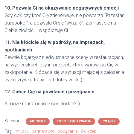
10. Pozwala Ci na okazywanie negatywnych emocji
Gdy coś czy ktoś Cię zdenerwuje, nie powtarza “Przestań,
daj spokój”, a pozwala Ci się “wyżalić”. Zamiast się na
Ciebie złościć – współczuje Ci.
11. Nie kłócicie się w podróży, na imprezach,
spotkaniach
Pewnie kojarzysz niedwuznaczne sceny w restauracjach,
na wycieczkach czy imprezach, które wprawiają Cię w
zakłopotanie. Kłócąca się w sytuacji mającej z założenia
być rozrywką to nie jest dobry znak ;)
12. Całuje Cię na powitanie i pożegnanie
A może masz ochotę coś dodać? :)
Kategorie:
ARTYKUŁY
EMOCJE I MOTYWACJA
ZWIĄZEK
Tagi:
miłość
partnerstwo
pożądanie
Związek