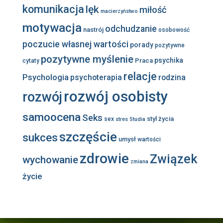
komunikacja
lęk
miłość
macierzyństwo
motywacja
odchudzanie
nastrój
osobowość
poczucie własnej wartości
porady
pozytywne
pozytywne myślenie
psychika
Praca
cytaty
relacje
Psychologia
psychoterapia
rodzina
rozwój osobisty
rozwój
samoocena
Seks
styl życia
sex
stres
Studia
szczęście
sukces
umysł
wartości
zdrowie
Związek
wychowanie
zmiana
życie