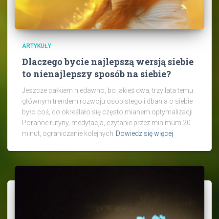
ARTYKUŁY
Dlaczego bycie najlepszą wersją siebie
to nienajlepszy sposób na siebie?
Jeszcze całkiem niedawno, bo jakieś dwa, trzy lata temu
głównym trendem rozwoju osobistego i dbania o siebie
było coś, co określało się często mianem optymalizacji.
Poranne rutyny, medytacja, czytanie przez minimum 20
minut, ograniczanie kolejnych
Dowiedz się więcej