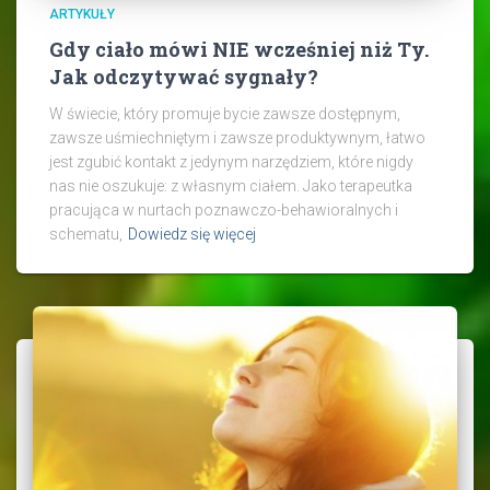
ARTYKUŁY
Gdy ciało mówi NIE wcześniej niż Ty.
Jak odczytywać sygnały?
W świecie, który promuje bycie zawsze dostępnym,
zawsze uśmiechniętym i zawsze produktywnym, łatwo
jest zgubić kontakt z jedynym narzędziem, które nigdy
nas nie oszukuje: z własnym ciałem. Jako terapeutka
pracująca w nurtach poznawczo-behawioralnych i
schematu,
Dowiedz się więcej