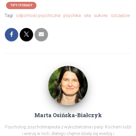
TIPY I PORADY
Tagi:
odporność psychiczna
psychika
siła
sukces
szczęście
Marta Osińska-Białczyk
Psycholog, psychoterapeuta z wykształcenia i pasji. Kocham ludzi
i wierzę w nich, dlatego chętnie dzielę się wiedzą i