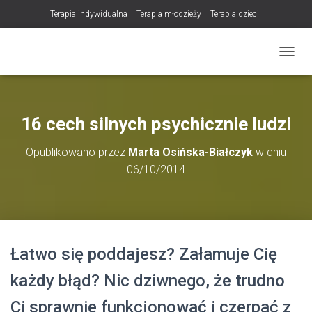
Terapia indywidualna
Terapia młodzieży
Terapia dzieci
Terapia partnerska / małżeńska
Konsultacje / terapia online (teleterapia)
PRZEŁ
Konsultacje i terapia seksuologiczna
Poradnictwo i wsparcie psychologiczne
DLA TERAPEUTÓW
16 cech silnych psychicznie ludzi
NOWOŚĆ! Trening Komunikacji dla Par
Opublikowano przez
Marta Osińska-Białczyk
w dniu
LET Me Go! – Ekspresowa Terapia Lęku (IET)
Cart
06/10/2014
Konsultacje rodzicielskie
https://zdrowiewglowie.pl/konsultacje-rodzicielskie/
Płatność
Produkty
Łatwo się poddajesz? Załamuje Cię
każdy błąd? Nic dziwnego, że trudno
Ci sprawnie funkcjonować i czerpać z