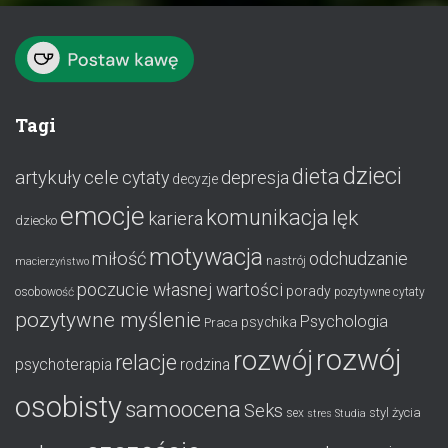
Tagi
dzieci
dieta
artykuły
cele
cytaty
depresja
decyzje
emocje
komunikacja
lęk
kariera
dziecko
motywacja
miłość
odchudzanie
nastrój
macierzyństwo
poczucie własnej wartości
porady
osobowość
pozytywne cytaty
pozytywne myślenie
Psychologia
psychika
Praca
rozwój
rozwój
relacje
psychoterapia
rodzina
osobisty
samoocena
Seks
styl życia
sex
stres
Studia