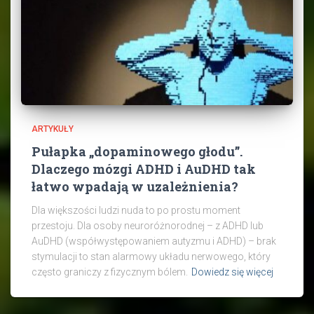
ARTYKUŁY
Pułapka „dopaminowego głodu”.
Dlaczego mózgi ADHD i AuDHD tak
łatwo wpadają w uzależnienia?
Dla większości ludzi nuda to po prostu moment
przestoju. Dla osoby neuroróżnorodnej – z ADHD lub
AuDHD (współwystępowaniem autyzmu i ADHD) – brak
stymulacji to stan alarmowy układu nerwowego, który
często graniczy z fizycznym bólem.
Dowiedz się więcej