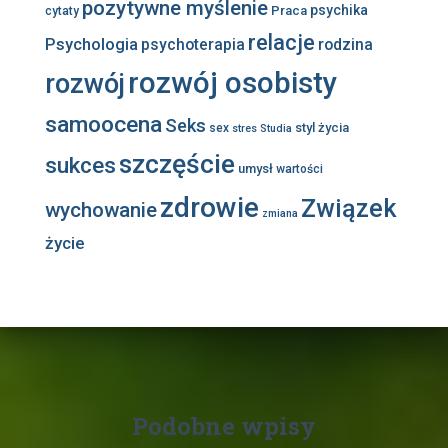
pozytywne myślenie
psychika
Praca
cytaty
relacje
Psychologia
psychoterapia
rodzina
rozwój osobisty
rozwój
samoocena
Seks
styl życia
sex
stres
Studia
szczęście
sukces
umysł
wartości
zdrowie
Związek
wychowanie
zmiana
życie
Podobne wpisy