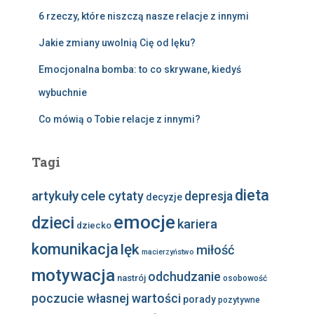
6 rzeczy, które niszczą nasze relacje z innymi
Jakie zmiany uwolnią Cię od lęku?
Emocjonalna bomba: to co skrywane, kiedyś
wybuchnie
Co mówią o Tobie relacje z innymi?
Tagi
dieta
artykuły
cele
cytaty
depresja
decyzje
emocje
dzieci
kariera
dziecko
komunikacja
lęk
miłość
macierzyństwo
motywacja
odchudzanie
nastrój
osobowość
poczucie własnej wartości
porady
pozytywne