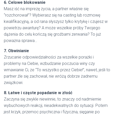
6. Celowe blokowanie
Masz iść na imprezę życia, a partner właśnie się
“rozchorował”? Wybierasz się na casting lub rozmowę
kwalifikacyjną, a od rana słyszysz tylko krytykę i czujesz w
powietrzu awanturę? A może wszelkie próby Twojego
dążenia do celu kończą się groźbami zerwania? To już
poważna sprawa…
7. Obwinianie
Zrzucanie odpowiedzialności za wszelkie porażki i
problemy na Ciebie, wzbudzanie poczucia winy czy
wmawianie Ci, że “To wszystko przez Ciebie!”, nawet, jeśli to
partner źle się zachował, nie wróżą dobrze żadnemu
związkowi.
8. Łatwe i częste popadanie w złość
Zaczyna się zwykle niewinnie, to znaczy od nadmiernie
wybuchowych reakcji, nieadekwatnych do sytuacji. Potem
jest krzyk, przemoc psychiczna i fizyczna, sięganie po