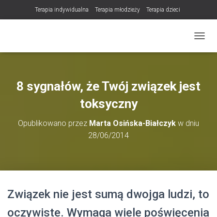
Terapia indywidualna
Terapia młodzieży
Terapia dzieci
Terapia partnerska / małżeńska
Konsultacje / terapia online (teleterapia)
PRZEŁ
Konsultacje i terapia seksuologiczna
Poradnictwo i wsparcie psychologiczne
DLA TERAPEUTÓW
8 sygnałów, że Twój związek jest
NOWOŚĆ! Trening Komunikacji dla Par
toksyczny
LET Me Go! – Ekspresowa Terapia Lęku (IET)
Cart
Opublikowano przez
Marta Osińska-Białczyk
w dniu
Konsultacje rodzicielskie
28/06/2014
https://zdrowiewglowie.pl/konsultacje-rodzicielskie/
Płatność
Produkty
Związek nie jest sumą dwojga ludzi, to
oczywiste. Wymaga wiele poświęcenia