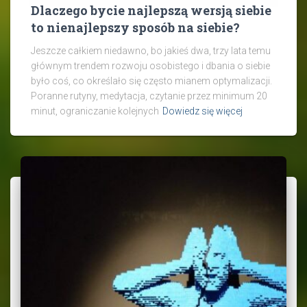
Dlaczego bycie najlepszą wersją siebie
to nienajlepszy sposób na siebie?
Jeszcze całkiem niedawno, bo jakieś dwa, trzy lata temu
głównym trendem rozwoju osobistego i dbania o siebie
było coś, co określało się często mianem optymalizacji.
Poranne rutyny, medytacja, czytanie przez minimum 20
minut, ograniczanie kolejnych
Dowiedz się więcej