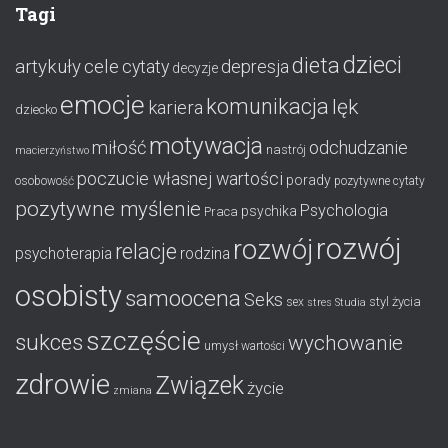
Tagi
dzieci
dieta
artykuły
cele
cytaty
depresja
decyzje
emocje
komunikacja
lęk
kariera
dziecko
motywacja
miłość
odchudzanie
nastrój
macierzyństwo
poczucie własnej wartości
porady
osobowość
pozytywne cytaty
pozytywne myślenie
Psychologia
psychika
Praca
rozwój
rozwój
relacje
psychoterapia
rodzina
osobisty
samoocena
Seks
styl życia
sex
stres
Studia
szczęście
sukces
wychowanie
umysł
wartości
zdrowie
Związek
życie
zmiana