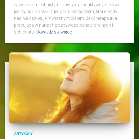
zawsze uśmiechniętym i zawsze produktywnym, łatwo
jest zgubić kontakt z jedynym narzędziem, które nigdy
nas nie oszukuje: z własnym ciałem. Jako terapeutka
pracująca w nurtach poznawczo-behawioralnych i
schematu,
Dowiedz się więcej
ARTYKUŁY