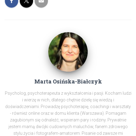
Marta Osińska-Białczyk
Psycholog, psychoterapeuta z wykształcenia i pasji. Kocham ludzi
i wierzę w nich, dlatego chętnie dzielę się wiedzą i
doświadczeniami. Prowadzę psychoterapię, coachingi i warsztaty
- również online oraz w domu klienta (Warszawa). Pomagam
zagubionym się odnaleźć, wspieram pary i rodziny. Prywatnie
jestem mamą dwójki cudownych maluchów, fanem zdrowego
stylu życia i fotografem-amatorem. Pisanie od zawsze mi