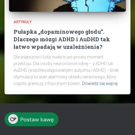
ARTYKUŁY
Pułapka „dopaminowego głodu”.
Dlaczego mózgi ADHD i AuDHD tak
łatwo wpadają w uzależnienia?
Dla większości ludzi nuda to po prostu moment
przestoju. Dla osoby neuroróżnorodnej – z ADHD lub
AuDHD (współwystępowaniem autyzmu i ADHD) – brak
stymulacji to stan alarmowy układu nerwowego, który
często graniczy z fizycznym bólem.
Dowiedz się więcej