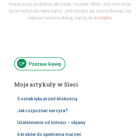
towarzyszy, podobnie jak ludzie, muzyka i filmy - bez nich moje
życie nie byłoby takie samo. Jeśli chcesz się skonsultować, lub
zapisać na konsultację, zajrzyj do
kontaktu.
Moje artykuły w Sieci
5 oznak lęku przed bliskością
Jak rozpoznać narcyza?
Uzależnienie od miłości – objawy
6 kroków do spełnienia marzeń