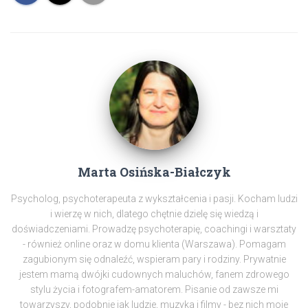
Marta Osińska-Białczyk
Psycholog, psychoterapeuta z wykształcenia i pasji. Kocham ludzi
i wierzę w nich, dlatego chętnie dzielę się wiedzą i
doświadczeniami. Prowadzę psychoterapię, coachingi i warsztaty
- również online oraz w domu klienta (Warszawa). Pomagam
zagubionym się odnaleźć, wspieram pary i rodziny. Prywatnie
jestem mamą dwójki cudownych maluchów, fanem zdrowego
stylu życia i fotografem-amatorem. Pisanie od zawsze mi
towarzyszy, podobnie jak ludzie, muzyka i filmy - bez nich moje