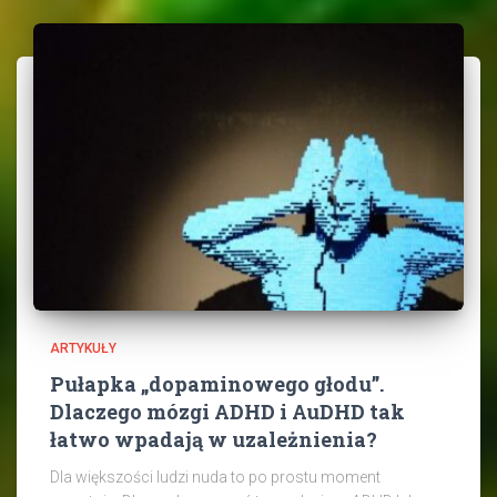
ARTYKUŁY
Pułapka „dopaminowego głodu”.
Dlaczego mózgi ADHD i AuDHD tak
łatwo wpadają w uzależnienia?
Dla większości ludzi nuda to po prostu moment