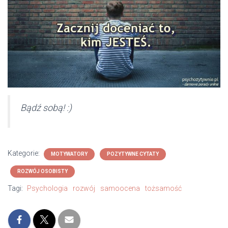
Bądź sobą! :)
Kategorie:
MOTYWATORY
POZYTYWNE CYTATY
ROZWÓJ OSOBISTY
Tagi:
Psychologia
rozwój
samoocena
tożsamość