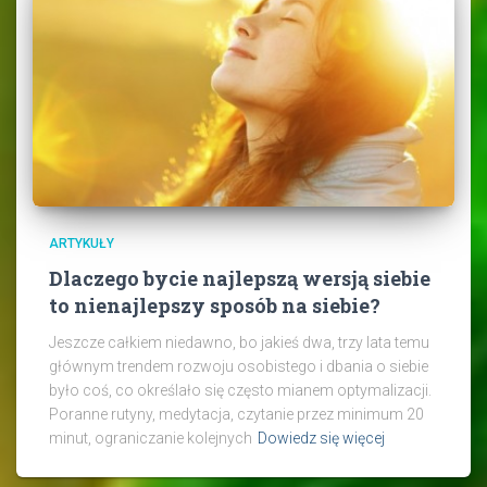
ARTYKUŁY
Dlaczego bycie najlepszą wersją siebie
to nienajlepszy sposób na siebie?
Jeszcze całkiem niedawno, bo jakieś dwa, trzy lata temu
głównym trendem rozwoju osobistego i dbania o siebie
było coś, co określało się często mianem optymalizacji.
Poranne rutyny, medytacja, czytanie przez minimum 20
minut, ograniczanie kolejnych
Dowiedz się więcej