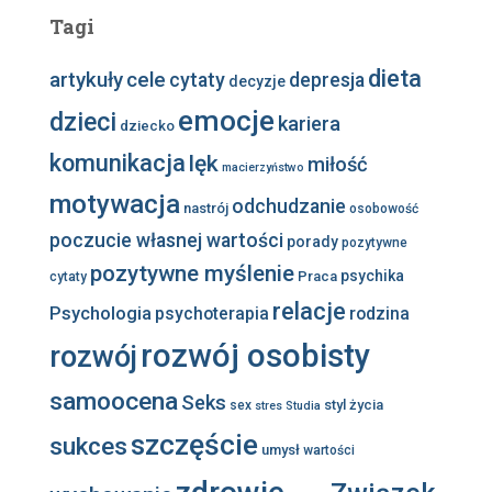
Tagi
dieta
artykuły
cele
cytaty
depresja
decyzje
emocje
dzieci
kariera
dziecko
komunikacja
lęk
miłość
macierzyństwo
motywacja
odchudzanie
nastrój
osobowość
poczucie własnej wartości
porady
pozytywne
pozytywne myślenie
psychika
Praca
cytaty
relacje
Psychologia
psychoterapia
rodzina
rozwój osobisty
rozwój
samoocena
Seks
styl życia
sex
stres
Studia
szczęście
sukces
umysł
wartości