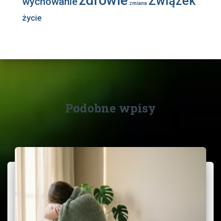
zdrowie
Związek
wychowanie
zmiana
życie
Podobne wpisy