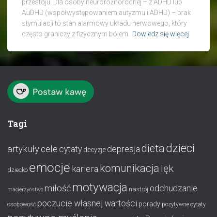
przestoju. Dla osoby neuroróżnorodnej – z ADHD lub
AuDHD (współwystępowaniem autyzmu i ADHD) – brak
stymulacji to stan alarmowy układu nerwowego, który
często graniczy z fizycznym bólem.
Dowiedz się więcej
Tagi
dzieci
dieta
artykuły
cele
cytaty
depresja
decyzje
emocje
komunikacja
lęk
kariera
dziecko
motywacja
miłość
odchudzanie
nastrój
macierzyństwo
poczucie własnej wartości
porady
osobowość
pozytywne cytaty