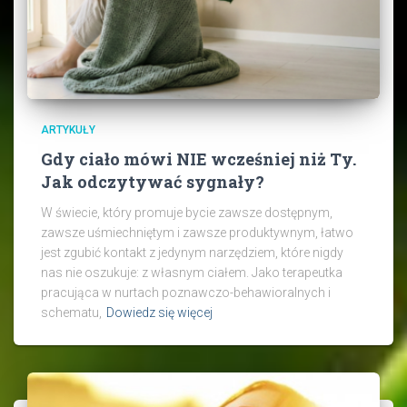
ARTYKUŁY
Gdy ciało mówi NIE wcześniej niż Ty.
Jak odczytywać sygnały?
W świecie, który promuje bycie zawsze dostępnym,
zawsze uśmiechniętym i zawsze produktywnym, łatwo
jest zgubić kontakt z jedynym narzędziem, które nigdy
nas nie oszukuje: z własnym ciałem. Jako terapeutka
pracująca w nurtach poznawczo-behawioralnych i
schematu,
Dowiedz się więcej