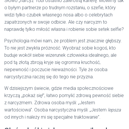
Słowo „narcyz” robi ostatnio zawrotną karierę. Mówimy tak
o byłym partnerze po trudnym rozstaniu, o szefie, który
widzi tylko czubek własnego nosa albo o celebrytach
zapatrzonych w swoje odbicie. Ale czy narcyzm to
naprawdę tylko miłość własna i robienie sobie setek selfie?
Psychologia mówi nam, że problem jest znacznie głębszy.
To nie jest zwykła próżność. Wyobraź sobie kogoś, kto
buduje wokół siebie wizerunek człowieka idealnego, ale
pod tą złotą zbroją kryje się ogromna kruchość,
niepewność i poczucie nieważności. Tyle że osoba
narcystyczna raczej się do tego nie przyzna.
W dzisiejszym świecie, gdzie media społecznościowe
krzyczą „pokaż się!”, łatwo pomylić zdrową pewność siebie
z narcyzmem. Zdrowa osoba myśli: „Jestem
wartościowa”. Osoba narcystyczna myśli: „Jestem
lepsza
od innych i należy mi się specjalne traktowanie”.