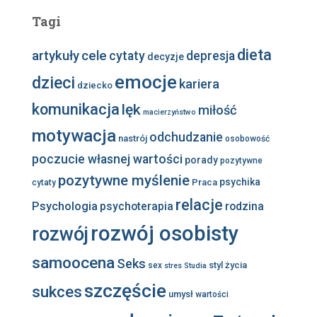
Tagi
dieta
artykuły
cele
cytaty
depresja
decyzje
emocje
dzieci
kariera
dziecko
komunikacja
lęk
miłość
macierzyństwo
motywacja
odchudzanie
nastrój
osobowość
poczucie własnej wartości
porady
pozytywne
pozytywne myślenie
psychika
Praca
cytaty
relacje
Psychologia
psychoterapia
rodzina
rozwój osobisty
rozwój
samoocena
Seks
styl życia
sex
stres
Studia
szczęście
sukces
umysł
wartości