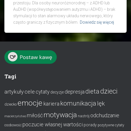
przestoju. Dla osoby neuroróżnorodnej – z ADHD lub
AuDHD (współwystępowaniem autyzmu i ADHD) – brak
stymulacji to stan alarmowy układu nerwowego, który
często graniczy z fizycznym bólem.
Dowiedz się więcej
Tagi
dzieci
dieta
artykuły
cele
cytaty
depresja
decyzje
emocje
komunikacja
lęk
kariera
dziecko
motywacja
miłość
odchudzanie
nastrój
macierzyństwo
poczucie własnej wartości
porady
osobowość
pozytywne cytaty