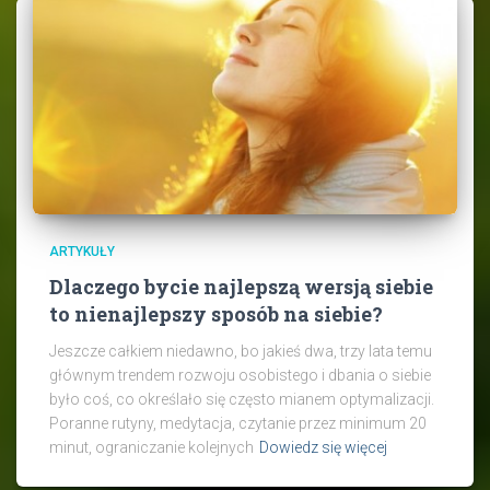
ARTYKUŁY
Dlaczego bycie najlepszą wersją siebie
to nienajlepszy sposób na siebie?
Jeszcze całkiem niedawno, bo jakieś dwa, trzy lata temu
głównym trendem rozwoju osobistego i dbania o siebie
było coś, co określało się często mianem optymalizacji.
Poranne rutyny, medytacja, czytanie przez minimum 20
minut, ograniczanie kolejnych
Dowiedz się więcej