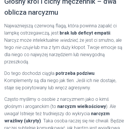
Głośny król i cichy męczennik – dwa
oblicza narcyzmu
Najważniejszą czerwoną flagą, która powinna zapalić ci
lampkę ostrzegawczą, jest
brak lub deficyt empatii
.
Narcyz może intelektualnie
wiedzieć
, że jest ci smutno, ale
tego
nie czuje
lub ma z tym duży kłopot. Twoje emocje są
dla niego co najwyżej narzędziem lub niewygodną
przeszkodą.
Do tego dochodzi ciągła
potrzeba podziwu
.
Komplementy są dla niego jak tlen. Jeśli ich nie dostaje,
staje się poirytowany lub wręcz agresywny.
Często myślimy o osobie z narcyzmem jako o kimś
głośnym i aroganckim (to
narcyzm wielkościowy
). Ale
uwaga! Istnieje też trudniejszy do wykrycia
narcyzm
wrażliwy (ukryty)
. Taka osoba raczej się nie chwali. Będzie
raczej subtelnie komunikować, jak bardzo jest wyjątkowa,