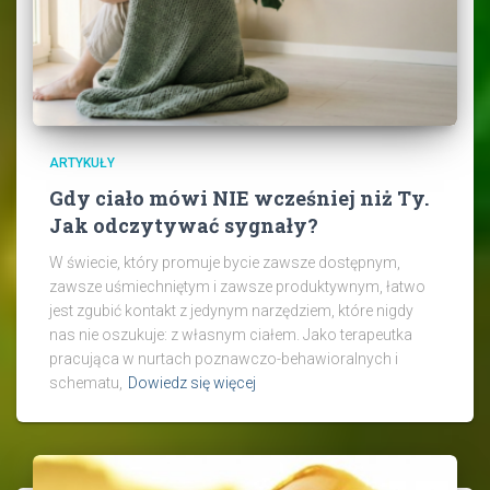
ARTYKUŁY
Gdy ciało mówi NIE wcześniej niż Ty.
Jak odczytywać sygnały?
W świecie, który promuje bycie zawsze dostępnym,
zawsze uśmiechniętym i zawsze produktywnym, łatwo
jest zgubić kontakt z jedynym narzędziem, które nigdy
nas nie oszukuje: z własnym ciałem. Jako terapeutka
pracująca w nurtach poznawczo-behawioralnych i
schematu,
Dowiedz się więcej