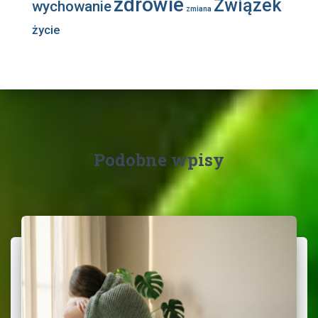
zdrowie
Związek
wychowanie
zmiana
życie
Podobne wpisy