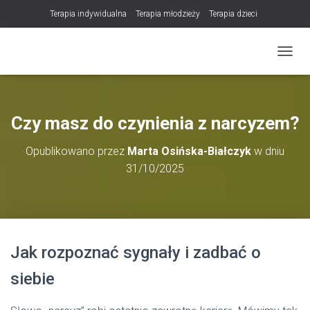
Terapia indywidualna
Terapia młodzieży
Terapia dzieci
Terapia partnerska / małżeńska
Konsultacje / terapia online (teleterapia)
PRZEŁ
Konsultacje i terapia seksuologiczna
Poradnictwo i wsparcie psychologiczne
DLA TERAPEUTÓW
Czy masz do czynienia z narcyzem?
NOWOŚĆ! Trening Komunikacji dla Par
Opublikowano przez
Marta Osińska-Białczyk
w dniu
LET Me Go! – Ekspresowa Terapia Lęku (IET)
Cart
31/10/2025
Konsultacje rodzicielskie
https://zdrowiewglowie.pl/konsultacje-rodzicielskie/
Płatność
Produkty
Jak rozpoznać sygnały i zadbać o
siebie