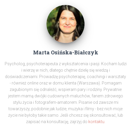
Marta Osińska-Białczyk
Psycholog, psychoterapeuta z wykształcenia i pasji. Kocham ludzi
i wierzę w nich, dlatego chętnie dzielę się wiedzą i
doświadczeniami. Prowadzę psychoterapię, coachingi i warsztaty
- również online oraz w domu klienta (Warszawa). Pomagam
zagubionym się odnaleźć, wspieram pary i rodziny. Prywatnie
jestem mamą dwójki cudownych maluchów, fanem zdrowego
stylu życia i fotografem-amatorem. Pisanie od zawsze mi
towarzyszy, podobnie jak ludzie, muzyka i filmy - bez nich moje
życie nie byłoby takie samo. Jeśli chcesz się skonsultować, lub
zapisać na konsultację, zajrzyj do
kontaktu.