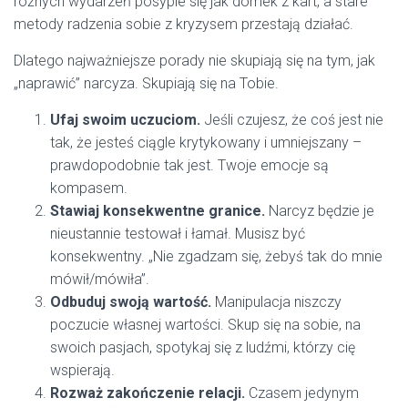
różnych wydarzeń posypie się jak domek z kart, a stare
metody radzenia sobie z kryzysem przestają działać.
Dlatego najważniejsze porady nie skupiają się na tym, jak
„naprawić” narcyza. Skupiają się na Tobie.
Ufaj swoim uczuciom.
Jeśli czujesz, że coś jest nie
tak, że jesteś ciągle krytykowany i umniejszany –
prawdopodobnie tak jest. Twoje emocje są
kompasem.
Stawiaj konsekwentne granice.
Narcyz będzie je
nieustannie testował i łamał. Musisz być
konsekwentny. „Nie zgadzam się, żebyś tak do mnie
mówił/mówiła”.
Odbuduj swoją wartość.
Manipulacja niszczy
poczucie własnej wartości. Skup się na sobie, na
swoich pasjach, spotykaj się z ludźmi, którzy cię
wspierają.
Rozważ zakończenie relacji.
Czasem jedynym