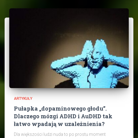
ARTYKUŁY
Pułapka „dopaminowego głodu”.
Dlaczego mózgi ADHD i AuDHD tak
łatwo wpadają w uzależnienia?
Dla większości ludzi nuda to po prostu moment