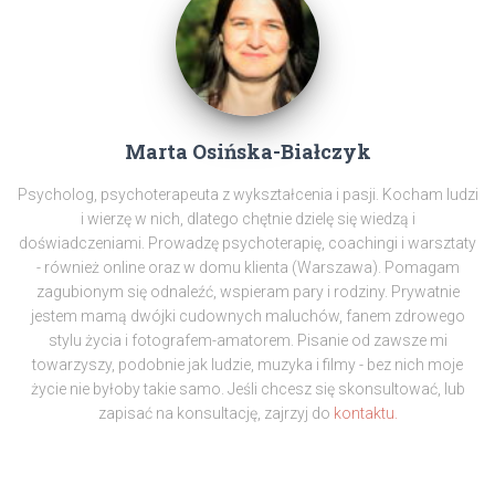
Marta Osińska-Białczyk
Psycholog, psychoterapeuta z wykształcenia i pasji. Kocham ludzi
i wierzę w nich, dlatego chętnie dzielę się wiedzą i
doświadczeniami. Prowadzę psychoterapię, coachingi i warsztaty
- również online oraz w domu klienta (Warszawa). Pomagam
zagubionym się odnaleźć, wspieram pary i rodziny. Prywatnie
jestem mamą dwójki cudownych maluchów, fanem zdrowego
stylu życia i fotografem-amatorem. Pisanie od zawsze mi
towarzyszy, podobnie jak ludzie, muzyka i filmy - bez nich moje
życie nie byłoby takie samo. Jeśli chcesz się skonsultować, lub
zapisać na konsultację, zajrzyj do
kontaktu.