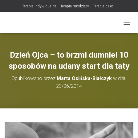
Terapia indywidualna
Terapia młodzieży
Terapia dzieci
Terapia partnerska / małżeńska
Konsultacje / terapia online (teleterapia)
PRZEŁ
Konsultacje i terapia seksuologiczna
Poradnictwo i wsparcie psychologiczne
DLA TERAPEUTÓW
Dzień Ojca – to brzmi dumnie! 10
NOWOŚĆ! Trening Komunikacji dla Par
sposobów na udany start dla taty
LET Me Go! – Ekspresowa Terapia Lęku (IET)
Cart
Opublikowano przez
Marta Osińska-Białczyk
w dniu
Konsultacje rodzicielskie
23/06/2014
https://zdrowiewglowie.pl/konsultacje-rodzicielskie/
Płatność
Produkty