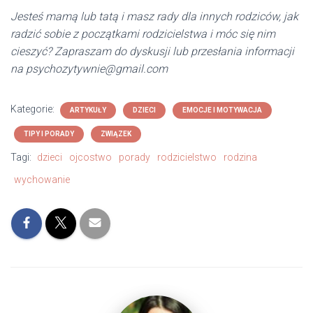
Jesteś mamą lub tatą i masz rady dla innych rodziców, jak
radzić sobie z początkami rodzicielstwa i móc się nim
cieszyć? Zapraszam do dyskusji lub przesłania informacji
na psychozytywnie@gmail.com
Kategorie:
ARTYKUŁY
DZIECI
EMOCJE I MOTYWACJA
TIPY I PORADY
ZWIĄZEK
Tagi:
dzieci
ojcostwo
porady
rodzicielstwo
rodzina
wychowanie