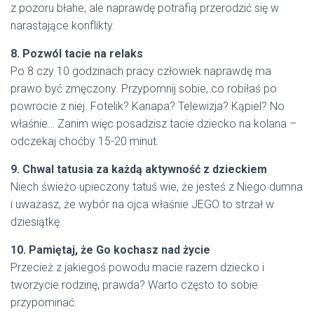
z pozoru błahe, ale naprawdę potrafią przerodzić się w
narastające konflikty.
8. Pozwól tacie na relaks
Po 8 czy 10 godzinach pracy człowiek naprawdę ma
prawo być zmęczony. Przypomnij sobie, co robiłaś po
powrocie z niej. Fotelik? Kanapa? Telewizja? Kąpiel? No
właśnie… Zanim więc posadzisz tacie dziecko na kolana –
odczekaj choćby 15-20 minut.
9. Chwal tatusia za każdą aktywność z dzieckiem
Niech świeżo upieczony tatuś wie, że jesteś z Niego dumna
i uważasz, że wybór na ojca właśnie JEGO to strzał w
dziesiątkę.
10. Pamiętaj, że Go kochasz nad życie
Przecież z jakiegoś powodu macie razem dziecko i
tworzycie rodzinę, prawda? Warto często to sobie
przypominać.