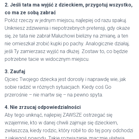
2. Jeśli tata ma wyjść z dzieckiem, przygotuj wszystko,
co ma ze sobą zabrać
Połóż rzeczy w jednym miejscu, najlepiej od razu spakuj.
Unikniesz zdziwienia i niepotrzebnych pretensji, gdy okaże
się, że tata nie zabrał Maluchowi bielizny na zmianę, a ten
nie omieszkał zrobić kupki po pachy. Analogicznie działaj,
jeśli Ty zamierzasz wyjść na dłużej. Zostaw to, co będzie
potrzebne tacie w widocznym miejscu.
3. Zaufaj
Ojciec Twojego dziecka jest dorosły i naprawdę wie, jak
sobie radzić w różnych sytuacjach. Kiedy coś Go
przerośnie – nie martw się – na pewno spyta.
4. Nie zrzucaj odpowiedzialności
Aby tego uniknąć, najlepiej ZAWSZE ostrzegać się
wzajemnie, kto w danej chwili zajmuje się dzieckiem,
zwłaszcza, kiedy rodzic, który robił to do tej pory odchodzi
z jakiegoś powodu. Takie rozwiązanie znacznie ułatwia