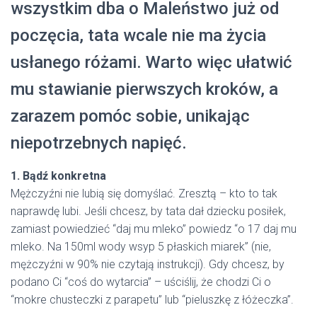
wszystkim dba o Maleństwo już od
poczęcia, tata wcale nie ma życia
usłanego różami. Warto więc ułatwić
mu stawianie pierwszych kroków, a
zarazem pomóc sobie, unikając
niepotrzebnych napięć.
1. Bądź konkretna
Mężczyźni nie lubią się domyślać. Zresztą – kto to tak
naprawdę lubi. Jeśli chcesz, by tata dał dziecku posiłek,
zamiast powiedzieć “daj mu mleko” powiedz “o 17 daj mu
mleko. Na 150ml wody wsyp 5 płaskich miarek” (nie,
mężczyźni w 90% nie czytają instrukcji). Gdy chcesz, by
podano Ci “coś do wytarcia” – uściślij, że chodzi Ci o
“mokre chusteczki z parapetu” lub “pieluszkę z łóżeczka”.