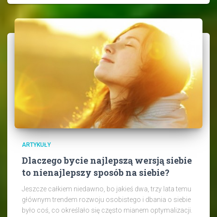
ARTYKUŁY
Dlaczego bycie najlepszą wersją siebie
to nienajlepszy sposób na siebie?
Jeszcze całkiem niedawno, bo jakieś dwa, trzy lata temu
głównym trendem rozwoju osobistego i dbania o siebie
było coś, co określało się często mianem optymalizacji.