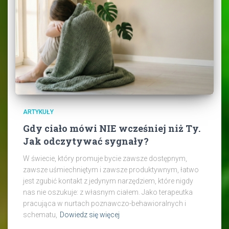
ARTYKUŁY
Gdy ciało mówi NIE wcześniej niż Ty.
Jak odczytywać sygnały?
W świecie, który promuje bycie zawsze dostępnym,
zawsze uśmiechniętym i zawsze produktywnym, łatwo
jest zgubić kontakt z jedynym narzędziem, które nigdy
nas nie oszukuje: z własnym ciałem. Jako terapeutka
pracująca w nurtach poznawczo-behawioralnych i
schematu,
Dowiedz się więcej