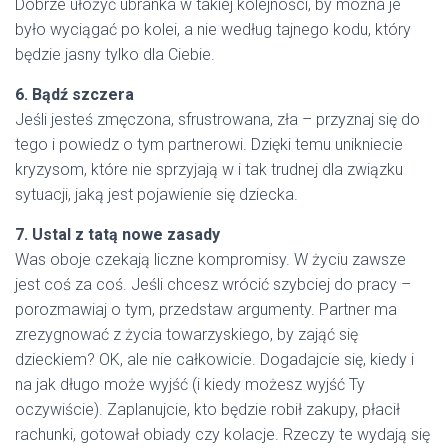
Dobrze ułożyć ubranka w takiej kolejności, by można je
było wyciągać po kolei, a nie według tajnego kodu, który
będzie jasny tylko dla Ciebie.
6. Bądź szczera
Jeśli jesteś zmęczona, sfrustrowana, zła – przyznaj się do
tego i powiedz o tym partnerowi. Dzięki temu unikniecie
kryzysom, które nie sprzyjają w i tak trudnej dla związku
sytuacji, jaką jest pojawienie się dziecka.
7. Ustal z tatą nowe zasady
Was oboje czekają liczne kompromisy. W życiu zawsze
jest coś za coś. Jeśli chcesz wrócić szybciej do pracy –
porozmawiaj o tym, przedstaw argumenty. Partner ma
zrezygnować z życia towarzyskiego, by zająć się
dzieckiem? OK, ale nie całkowicie. Dogadajcie się, kiedy i
na jak długo może wyjść (i kiedy możesz wyjść Ty
oczywiście). Zaplanujcie, kto będzie robił zakupy, płacił
rachunki, gotował obiady czy kolacje. Rzeczy te wydają się