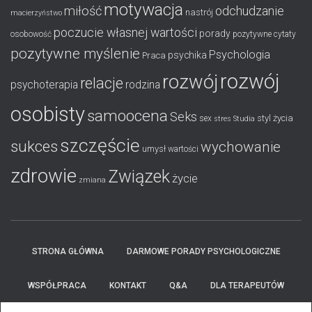
motywacja
miłość
odchudzanie
nastrój
macierzyństwo
poczucie własnej wartości
porady
osobowość
pozytywne cytaty
pozytywne myślenie
Psychologia
psychika
Praca
rozwój
rozwój
relacje
psychoterapia
rodzina
osobisty
samoocena
Seks
styl życia
sex
stres
Studia
szczęście
sukces
wychowanie
umysł
wartości
zdrowie
Związek
życie
zmiana
STRONA GŁÓWNA
DARMOWE PORADY PSYCHOLOGICZNE
WSPÓŁPRACA
KONTAKT
Q&A
DLA TERAPEUTÓW