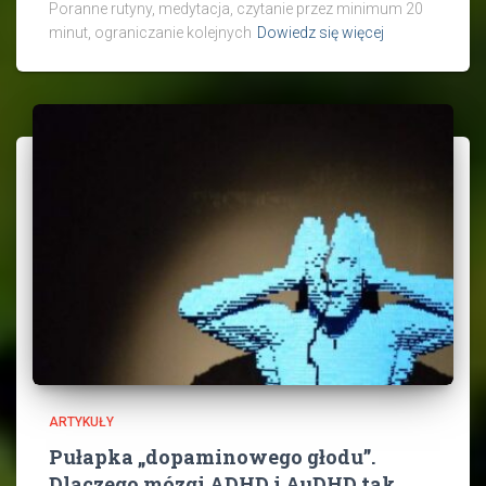
Poranne rutyny, medytacja, czytanie przez minimum 20
minut, ograniczanie kolejnych
Dowiedz się więcej
ARTYKUŁY
Pułapka „dopaminowego głodu”.
Dlaczego mózgi ADHD i AuDHD tak