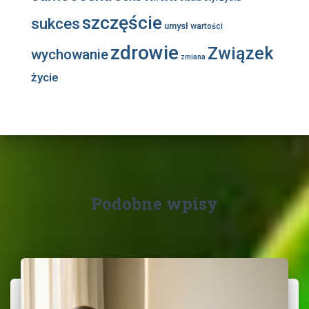
szczęście
sukces
umysł
wartości
zdrowie
Związek
wychowanie
zmiana
życie
Podobne wpisy