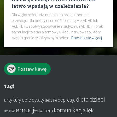
łatwo wpadają w uzależnienia?
Dla większości ludzi nuda to po prostu moment
przestoju. Dla osoby neuroróżnorodnej – z ADHD lub
AuDHD (współwystępowaniem autyzmu i ADHD) – brak
stymulacji to stan alarmowy układu nerwowego, który
często graniczy z fizycznym bólem.
Dowiedz się więcej
Tagi
dzieci
dieta
artykuły
cele
cytaty
depresja
decyzje
emocje
komunikacja
lęk
kariera
dziecko