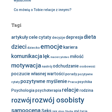
wybuchnie
Co mówią o Tobie relacje z innymi?
Tagi
dieta
artykuły
cele
cytaty
depresja
decyzje
emocje
dzieci
kariera
dziecko
komunikacja
lęk
miłość
macierzyństwo
motywacja
odchudzanie
nastrój
osobowość
poczucie własnej wartości
porady
pozytywne
pozytywne myślenie
psychika
Praca
cytaty
relacje
Psychologia
psychoterapia
rodzina
rozwój osobisty
rozwój
samoocena
Seks
styl życia
sex
stres
Studia