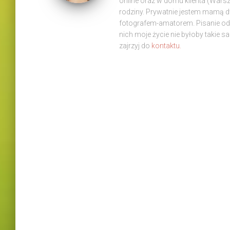
online oraz w domu klienta (War
rodziny. Prywatnie jestem mamą 
fotografem-amatorem. Pisanie od z
nich moje życie nie byłoby takie s
zajrzyj do
kontaktu.