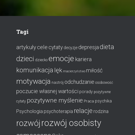
Tagi
dieta
artykuły
cele
cytaty
depresja
decyzje
emocje
dzieci
kariera
dziecko
komunikacja
lęk
miłość
macierzyństwo
motywacja
odchudzanie
nastrój
osobowość
poczucie własnej wartości
porady
pozytywne
pozytywne myślenie
psychika
Praca
cytaty
relacje
Psychologia
psychoterapia
rodzina
rozwój osobisty
rozwój