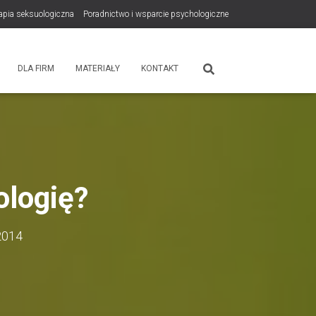
rapia seksuologiczna
Poradnictwo i wsparcie psychologiczne
tps://zdrowiewglowie.pl/konsultacje-rodzicielskie/
Płatność
DLA FIRM
MATERIAŁY
KONTAKT
ologię?
2014