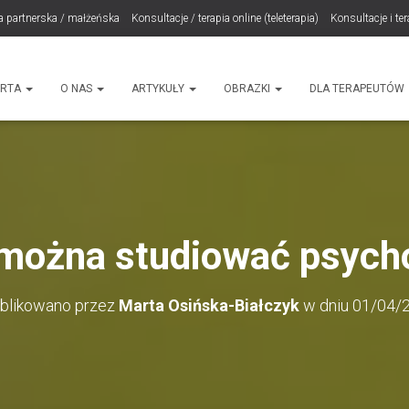
a partnerska / małżeńska
Konsultacje / terapia online (teleterapia)
Konsultacje i te
LET Me Go! – Ekspresowa Terapia Lęku (IET)
Cart
Konsultacje rodzicielskie
ht
ERTA
O NAS
ARTYKUŁY
OBRAZKI
DLA TERAPEUTÓW
można studiować psych
blikowano przez
Marta Osińska-Białczyk
w dniu
01/04/