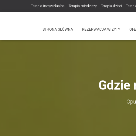
Terapia indywidualna
Terapia młodzieży
Terapia dzieci
Terapi
DLA TERAPEUTÓW
NOWOŚĆ! Trening Komunikacji dla Par
STRONA GŁÓWNA
REZERWACJA WIZYTY
OF
Produkty
Gdzie 
Opu