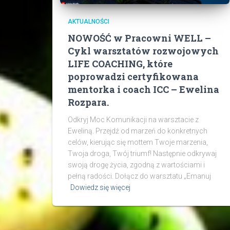
AKTUALNOŚCI
NOWOŚĆ w Pracowni WELL –
Cykl warsztatów rozwojowych
LIFE COACHING, które
poprowadzi certyfikowana
mentorka i coach ICC – Ewelina
Rozpara.
Odkryj Moc Komunikacji na warsztacie z
Eweliną. Przejdź od marzeń do konkretnych
celów, kierując się mottem Twoje marzenia,
Twoja droga, Twój triumf! Następnie odkrywaj
swoją drogę życia, zgodną z wartościami i
pełną radości. Dołącz do warsztatu „Emanuj
Dowiedz się więcej