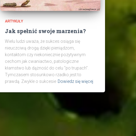
ARTYKUŁY
Jak spełnić swoje marzenia?
Wielu ludzi uważa, że sukces osiąga się
nieuczciwą drogą dzięki pieniądzom,
kontaktom czy niekoniecznie pozytywnym
cechom jak cwaniactwo, patologiczne
kłamstwo lub dążność do celu “po trupach”.
Tymczasem stosunkowo rzadko jest to
prawdą. Zwykle o sukcesie
Dowiedz się więcej