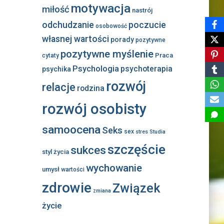
motywacja
miłość
nastrój
odchudzanie
poczucie
osobowość
własnej wartości
porady
pozytywne
pozytywne myślenie
Praca
cytaty
Psychologia
psychoterapia
psychika
rozwój
relacje
rodzina
rozwój osobisty
samoocena
Seks
sex
stres
Studia
szczęście
sukces
styl życia
wychowanie
umysł
wartości
zdrowie
Związek
zmiana
życie