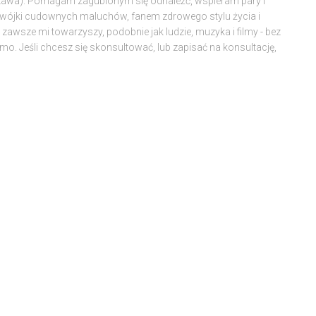
szawa). Pomagam zagubionym się odnaleźć, wspieram pary i
dwójki cudownych maluchów, fanem zdrowego stylu życia i
awsze mi towarzyszy, podobnie jak ludzie, muzyka i filmy - bez
amo. Jeśli chcesz się skonsultować, lub zapisać na konsultację,