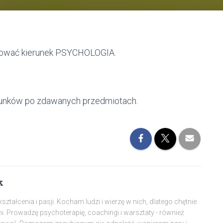
udiować kierunek PSYCHOLOGIA.
erunków po zdawanych przedmiotach.
k
tałcenia i pasji. Kocham ludzi i wierzę w nich, dlatego chętnie
mi. Prowadzę psychoterapię, coachingi i warsztaty - również