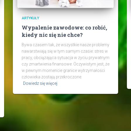
ARTYKUŁY
Wypalenie zawodowe: co robić,
kiedy nic się nie chce?
Bywa czasem tak, że wszystkie nasze problemy
nawarstwiają się w tym samym czasie: stres w
pracy, obciążająca sytuacja w życiu prywatnym
czy zmartwienia finansowe. Oczywistym jest, że
w pewnym momencie granice wytrzymałości
człowieka zostają przekroczone.
Dowiedz się więcej