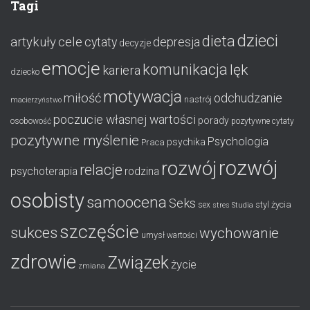
Tagi
dzieci
dieta
artykuły
cele
cytaty
depresja
decyzje
emocje
komunikacja
lęk
kariera
dziecko
motywacja
miłość
odchudzanie
nastrój
macierzyństwo
poczucie własnej wartości
porady
osobowość
pozytywne cytaty
pozytywne myślenie
Psychologia
psychika
Praca
rozwój
rozwój
relacje
psychoterapia
rodzina
osobisty
samoocena
Seks
styl życia
sex
stres
Studia
szczęście
sukces
wychowanie
umysł
wartości
zdrowie
Związek
życie
zmiana