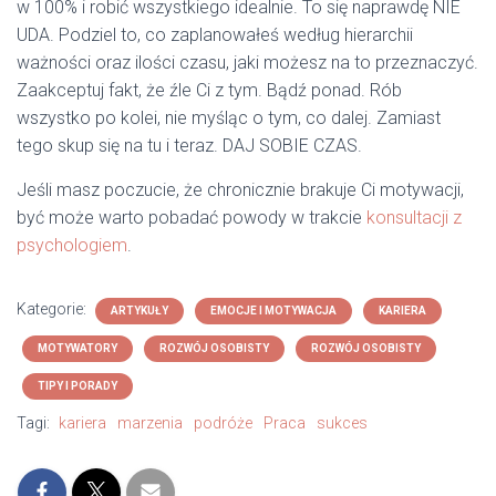
w 100% i robić wszystkiego idealnie. To się naprawdę NIE
UDA. Podziel to, co zaplanowałeś według hierarchii
ważności oraz ilości czasu, jaki możesz na to przeznaczyć.
Zaakceptuj fakt, że źle Ci z tym. Bądź ponad. Rób
wszystko po kolei, nie myśląc o tym, co dalej. Zamiast
tego skup się na tu i teraz. DAJ SOBIE CZAS.
Jeśli masz poczucie, że chronicznie brakuje Ci motywacji,
być może warto pobadać powody w trakcie
konsultacji z
psychologiem
.
Kategorie:
ARTYKUŁY
EMOCJE I MOTYWACJA
KARIERA
MOTYWATORY
ROZWÓJ OSOBISTY
ROZWÓJ OSOBISTY
TIPY I PORADY
Tagi:
kariera
marzenia
podróże
Praca
sukces