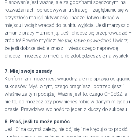
Planowanie jest ważne, ale za godzinami spędzonymi na
rozważaniach, opracowywaniu strategii i zagłębianiu się w
przyszłość ma iść aktywność. Inaczej łatwo utknąć w
miejscu i wciąż wracać do punktu wyjścia. Jeśli marzysz o
zmianie pracy – zmień ją. Jeśli chcesz się przeprowadzić –
zrób to! Pewnie myślisz:
No tak, łatwo powiedzieć
. Uwierz,
że jeśli dobrze siebie znasz – wiesz czego naprawdę
chcesz i możesz to mieć, o ile zdobędziesz się na wysiłek.
7. Miej swoje zasady
Konformizm może i jest wygodny, ale nie sprzyja osiąganiu
sukcesów. Myśl o tym, czego pragniesz i potrzebujesz i
właśnie za tym podążaj. Ważne jest to, czego CHCESZ, a
nie to, co możesz czy powinieneś robić w danym miejscu i
czasie. Prawdziwa wolność to jeden z kluczy do sukcesu.
8. Proś, jeśli to może pomóc
Jeśli Ci na czymś zależy, nie bój się i nie krępuj o to prosić.
Trudno osiąga się wyżyny w pojedynkę, więc proszenie jest