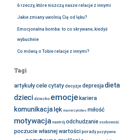
6 rzeczy, które niszczą nasze relacje z innymi
Jakie zmiany uwolnią Cię od lęku?
Emocjonalna bomba: to co skrywane, kiedyś
wybuchnie
Co mówią o Tobie relacje z innymi?
Tagi
dieta
artykuły
cele
cytaty
depresja
decyzje
emocje
dzieci
kariera
dziecko
komunikacja
lęk
miłość
macierzyństwo
motywacja
odchudzanie
nastrój
osobowość
poczucie własnej wartości
porady
pozytywne