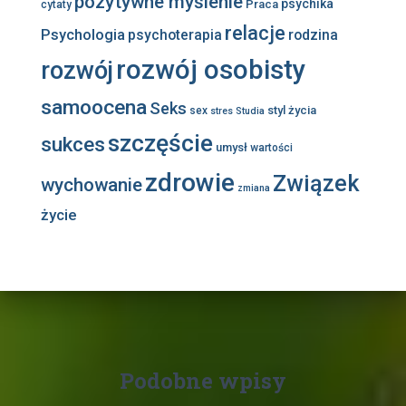
pozytywne myślenie
psychika
Praca
cytaty
relacje
Psychologia
psychoterapia
rodzina
rozwój osobisty
rozwój
samoocena
Seks
styl życia
sex
stres
Studia
szczęście
sukces
umysł
wartości
zdrowie
Związek
wychowanie
zmiana
życie
Podobne wpisy