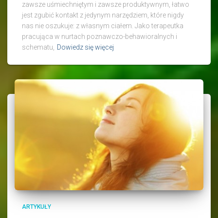
zawsze uśmiechniętym i zawsze produktywnym, łatwo
jest zgubić kontakt z jedynym narzędziem, które nigdy
nas nie oszukuje: z własnym ciałem. Jako terapeutka
pracująca w nurtach poznawczo-behawioralnych i
schematu,
Dowiedz się więcej
ARTYKUŁY