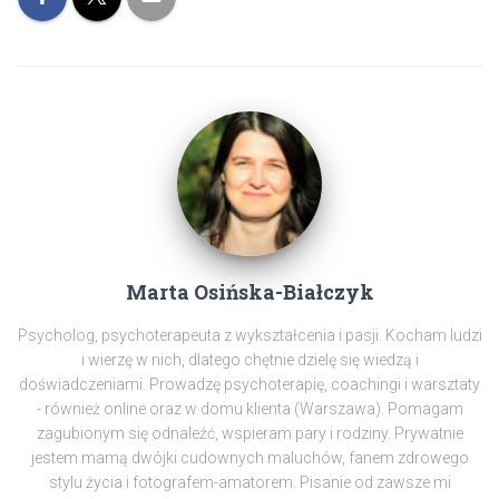
Marta Osińska-Białczyk
Psycholog, psychoterapeuta z wykształcenia i pasji. Kocham ludzi
i wierzę w nich, dlatego chętnie dzielę się wiedzą i
doświadczeniami. Prowadzę psychoterapię, coachingi i warsztaty
- również online oraz w domu klienta (Warszawa). Pomagam
zagubionym się odnaleźć, wspieram pary i rodziny. Prywatnie
jestem mamą dwójki cudownych maluchów, fanem zdrowego
stylu życia i fotografem-amatorem. Pisanie od zawsze mi