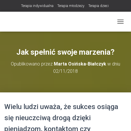
Terapia indywidualna
Terapia młodzieży
Terapia dzieci
Terapia partnerska / małżeńska
Konsultacje / terapia online (teleterapia)
PRZEŁ
Konsultacje i terapia seksuologiczna
Poradnictwo i wsparcie psychologiczne
DLA TERAPEUTÓW
Jak spełnić swoje marzenia?
NOWOŚĆ! Trening Komunikacji dla Par
Opublikowano przez
Marta Osińska-Białczyk
w dniu
LET Me Go! – Ekspresowa Terapia Lęku (IET)
Cart
02/11/2018
Konsultacje rodzicielskie
https://zdrowiewglowie.pl/konsultacje-rodzicielskie/
Płatność
Produkty
Wielu ludzi uważa, że sukces osiąga
się nieuczciwą drogą dzięki
pieniądzom, kontaktom czy