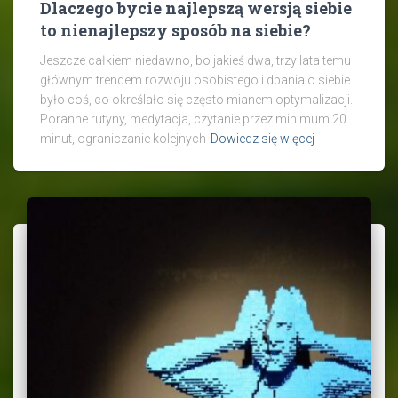
Dlaczego bycie najlepszą wersją siebie
to nienajlepszy sposób na siebie?
Jeszcze całkiem niedawno, bo jakieś dwa, trzy lata temu
głównym trendem rozwoju osobistego i dbania o siebie
było coś, co określało się często mianem optymalizacji.
Poranne rutyny, medytacja, czytanie przez minimum 20
minut, ograniczanie kolejnych
Dowiedz się więcej