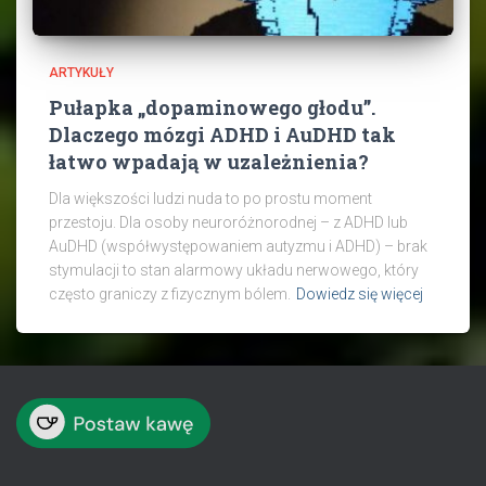
ARTYKUŁY
Pułapka „dopaminowego głodu”.
Dlaczego mózgi ADHD i AuDHD tak
łatwo wpadają w uzależnienia?
Dla większości ludzi nuda to po prostu moment
przestoju. Dla osoby neuroróżnorodnej – z ADHD lub
AuDHD (współwystępowaniem autyzmu i ADHD) – brak
stymulacji to stan alarmowy układu nerwowego, który
często graniczy z fizycznym bólem.
Dowiedz się więcej