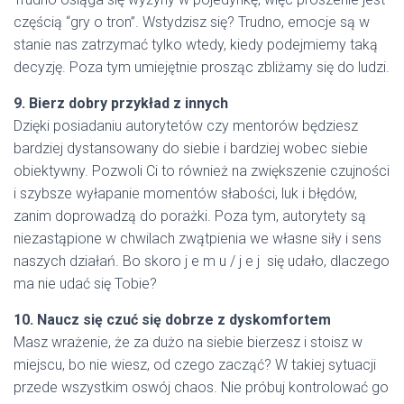
częścią “gry o tron”. Wstydzisz się? Trudno, emocje są w
stanie nas zatrzymać tylko wtedy, kiedy podejmiemy taką
decyzję. Poza tym umiejętnie prosząc zbliżamy się do ludzi.
9. Bierz dobry przykład z innych
Dzięki posiadaniu autorytetów czy mentorów będziesz
bardziej dystansowany do siebie i bardziej wobec siebie
obiektywny. Pozwoli Ci to również na zwiększenie czujności
i szybsze wyłapanie momentów słabości, luk i błędów,
zanim doprowadzą do porażki. Poza tym, autorytety są
niezastąpione w chwilach zwątpienia we własne siły i sens
naszych działań. Bo skoro j e m u / j e j się udało, dlaczego
ma nie udać się Tobie?
10. Naucz się czuć się dobrze z dyskomfortem
Masz wrażenie, że za dużo na siebie bierzesz i stoisz w
miejscu, bo nie wiesz, od czego zacząć? W takiej sytuacji
przede wszystkim oswój chaos. Nie próbuj kontrolować go