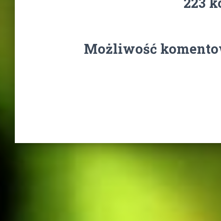
223 k
Możliwość komentow