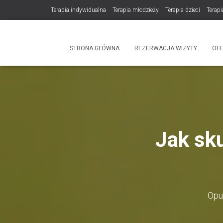
Terapia indywidualna
Terapia młodzieży
Terapia dzieci
Terapi
DLA TERAPEUTÓW
NOWOŚĆ! Trening Komunikacji dla Par
STRONA GŁÓWNA
REZERWACJA WIZYTY
OF
Produkty
Jak sku
Opu