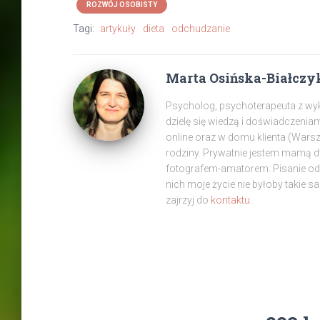
ROZWÓJ OSOBISTY
Tagi:
artykuły
dieta
odchudzanie
Marta Osińska-Białczy
Psycholog, psychoterapeuta z wyksz
dzielę się wiedzą i doświadczenia
online oraz w domu klienta (War
rodziny. Prywatnie jestem mamą 
fotografem-amatorem. Pisanie od z
nich moje życie nie byłoby takie s
zajrzyj do
kontaktu.