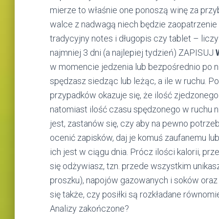
mierze to właśnie one ponoszą winę za przy
walce z nadwagą niech będzie zaopatrzenie s
tradycyjny notes i długopis czy tablet – lic
najmniej 3 dni (a najlepiej tydzień) ZAPISUJ
w momencie jedzenia lub bezpośrednio po ni
spędzasz siedząc lub leżąc, a ile w ruchu. 
przypadków okazuje się, że ilość zjedzone
natomiast ilość czasu spędzonego w ruchu nie
jest, zastanów się, czy aby na pewno potrzeb
ocenić zapisków, daj je komuś zaufanemu lub z
ich jest w ciągu dnia. Prócz ilości kalorii, p
się odżywiasz, tzn. przede wszystkim unikasz
proszku), napojów gazowanych i soków oraz a
się także, czy posiłki są rozkładane równomie
Analizy zakończone?