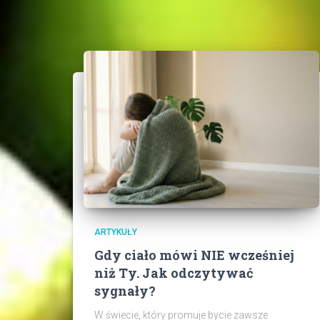
ARTYKUŁY
Gdy ciało mówi NIE wcześniej
niż Ty. Jak odczytywać
sygnały?
W świecie, który promuje bycie zawsze