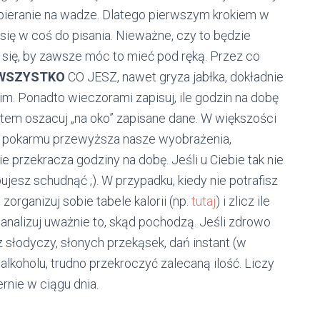
bieranie na wadze. Dlatego pierwszym krokiem w
ię w coś do pisania. Nieważne, czy to będzie
zy się, by zawsze móc to mieć pod ręką. Przez co
WSZYSTKO
CO JESZ, nawet gryza jabłka, dokładnie
m. Ponadto wieczorami zapisuj, ile godzin na dobę
Potem oszacuj „na oko” zapisane dane. W większości
go pokarmu przewyższa nasze wyobrażenia,
 przekracza godziny na dobę. Jeśli u Ciebie tak nie
ujesz schudnąć ;). W przypadku, kiedy nie potrafisz
organizuj sobie tabele kalorii (np.
tutaj
) i zlicz ile
rzeanalizuj uważnie to, skąd pochodzą. Jeśli zdrowo
 słodyczy, słonych przekąsek, dań instant (w
lkoholu, trudno przekroczyć zalecaną ilość. Liczy
rnie w ciągu dnia.