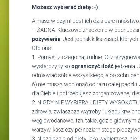
Możesz wybierać dietę :-)
A masz w czym! Jest ich dziś całe mnóstwo. 
– ŻADNA. Kluczowe znaczenie w odchudza
pożywienia
. Jest jednak kilka zasad, który
Oto one:
1. Pomyśl, z czego najtrudniej Ci zrezygno
wystarczy tylko
ograniczyć ilość
jedzenia. J
odmawiać sobie wszystkiego, a po schrupaniu
6) nie muszą wchłonąć od razu całej paczki. 
dla Ciebie i potrzebujesz zorganizowanej diet
2. NIGDY NIE WYBIERAJ DIETY WYSOKOTŁU
zdrowia, zwłaszcza wątroby i układu krwion
węglowodanowe, tzn. takie, gdzie głównym 
warzyw, kasz czy pełnoziarnistego pieczywa,
3. Niezależnie od diety, jaką wybierzesz, ni