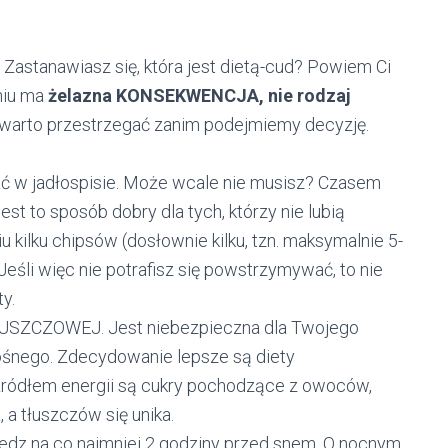
Zastanawiasz się, która jest dietą-cud? Powiem Ci
niu ma
żelazna KONSEKWENCJA, nie rodzaj
ch warto przestrzegać zanim podejmiemy decyzję.
wać w jadłospisie. Może wcale nie musisz? Czasem
est to sposób dobry dla tych, którzy nie lubią
 kilku chipsów (dosłownie kilku, tzn. maksymalnie 5-
Jeśli więc nie potrafisz się powstrzymywać, to nie
y.
SZCZOWEJ. Jest niebezpieczna dla Twojego
ośnego. Zdecydowanie lepsze są diety
źródłem energii są cukry pochodzące z owoców,
 a tłuszczów się unika.
e jedz na co najmniej 2 godziny przed snem. O nocnym