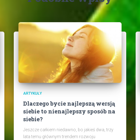
ARTYKUŁY
Dlaczego bycie najlepszą wersją
siebie to nienajlepszy sposób na
siebie?
Jeszcze całkiem niedawno, bo jakieś dwa, trzy
lata temu głównym trendem rozwoju