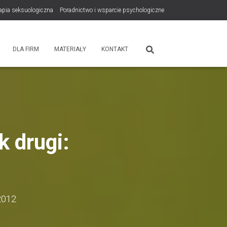
rapia seksuologiczna
Poradnictwo i wsparcie psychologiczne
tps://zdrowiewglowie.pl/konsultacje-rodzicielskie/
Płatność
DLA FIRM
MATERIAŁY
KONTAKT
k drugi:
2012