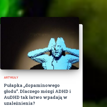
ARTYKUŁY
Pułapka „dopaminowego
głodu”. Dlaczego mózgi ADHD i
AuDHD tak łatwo wpadają w
uzależnienia?