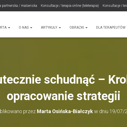
a partnerska / małżeńska
Konsultacje / terapia online (teleterapia)
Konsultacje i te
LET Me Go! – Ekspresowa Terapia Lęku (IET)
Cart
Konsultacje rodzicielskie
ht
ERTA
O NAS
ARTYKUŁY
OBRAZKI
DLA TERAPEUTÓW
tecznie schudnąć – Kro
opracowanie strategii
blikowano przez
Marta Osińska-Białczyk
w dniu
19/07/