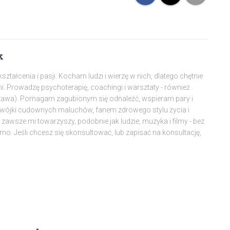
k
tałcenia i pasji. Kocham ludzi i wierzę w nich, dlatego chętnie
mi. Prowadzę psychoterapię, coachingi i warsztaty - również
szawa). Pomagam zagubionym się odnaleźć, wspieram pary i
dwójki cudownych maluchów, fanem zdrowego stylu życia i
awsze mi towarzyszy, podobnie jak ludzie, muzyka i filmy - bez
amo. Jeśli chcesz się skonsultować, lub zapisać na konsultację,