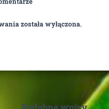
omentarze
ania została wyłączona.
Podobne wpisy