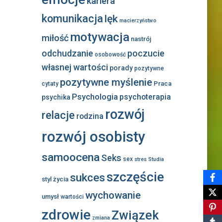
kariera
komunikacja
lęk
macierzyństwo
motywacja
miłość
nastrój
odchudzanie
poczucie
osobowość
własnej wartości
porady
pozytywne
pozytywne myślenie
Praca
cytaty
Psychologia
psychoterapia
psychika
rozwój
relacje
rodzina
rozwój osobisty
samoocena
Seks
sex
stres
Studia
szczęście
sukces
styl życia
wychowanie
umysł
wartości
zdrowie
Związek
zmiana