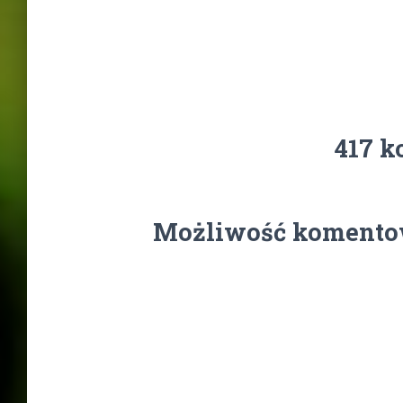
417 k
Możliwość komentow