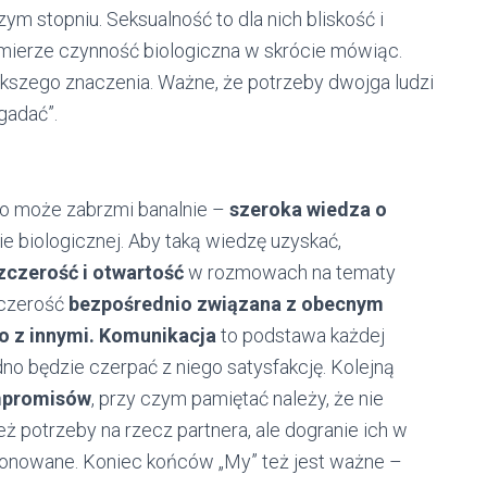
ym stopniu. Seksualność to dla nich bliskość i
 mierze czynność biologiczna w skrócie mówiąc.
ększego znaczenia. Ważne, że potrzeby dwojga ludzi
gadać”.
co może zabrzmi banalnie –
szeroka wiedza o
nie biologicznej. Aby taką wiedzę uzyskać,
zczerość i otwartość
w rozmowach na tematy
szczerość
bezpośrednio związana z obecnym
o z innymi.
Komunikacja
to podstawa każdej
rudno będzie czerpać z niego satysfakcję. Kolejną
promisów
, przy czym pamiętać należy, że nie
ż potrzeby na rzecz partnera, ale dogranie ich w
cjonowane. Koniec końców „My” też jest ważne –