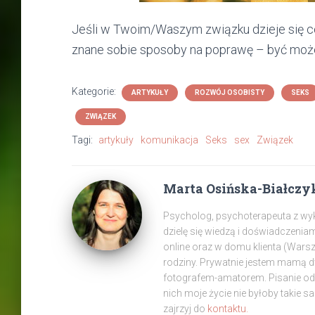
Jeśli w Twoim/Waszym związku dzieje się coś
znane sobie sposoby na poprawę – być mo
Kategorie:
ARTYKUŁY
ROZWÓJ OSOBISTY
SEKS
ZWIĄZEK
Tagi:
artykuły
komunikacja
Seks
sex
Związek
Marta Osińska-Białczy
Psycholog, psychoterapeuta z wyksz
dzielę się wiedzą i doświadczenia
online oraz w domu klienta (War
rodziny. Prywatnie jestem mamą 
fotografem-amatorem. Pisanie od z
nich moje życie nie byłoby takie s
zajrzyj do
kontaktu.