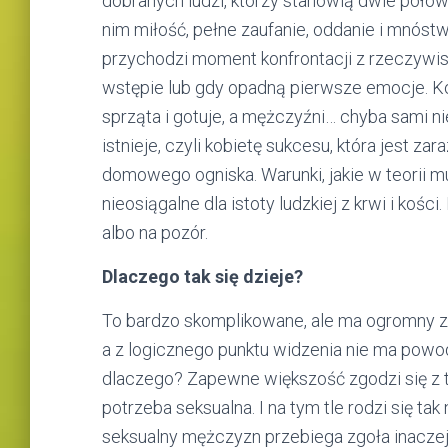
dobranych ludzi, którzy stanowią dwie połów
nim miłość, pełne zaufanie, oddanie i mnóst
przychodzi moment konfrontacji z rzeczywisto
wstępie lub gdy opadną pierwsze emocje. Kob
sprząta i gotuje, a mężczyźni… chyba sami n
istnieje, czyli kobietę sukcesu, która jest z
domowego ogniska. Warunki, jakie w teorii mu
nieosiągalne dla istoty ludzkiej z krwi i kości
albo na pozór.
Dlaczego tak się dzieje?
To bardzo skomplikowane, ale ma ogromny zw
a z logicznego punktu widzenia nie ma powo
dlaczego? Zapewne większość zgodzi się z t
potrzeba seksualna. I na tym tle rodzi się ta
seksualny mężczyzn przebiega zgoła inaczej n