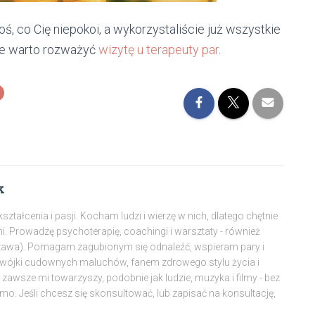
, co Cię niepokoi, a wykorzystaliście już wszystkie
że warto rozważyć
wizytę u terapeuty par
.
k
tałcenia i pasji. Kocham ludzi i wierzę w nich, dlatego chętnie
mi. Prowadzę psychoterapię, coachingi i warsztaty - również
szawa). Pomagam zagubionym się odnaleźć, wspieram pary i
dwójki cudownych maluchów, fanem zdrowego stylu życia i
awsze mi towarzyszy, podobnie jak ludzie, muzyka i filmy - bez
amo. Jeśli chcesz się skonsultować, lub zapisać na konsultację,