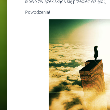
słowo związek skądś się przecież wzięło ;).
Powodzenia!