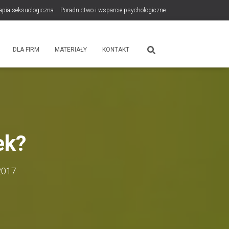
rapia seksuologiczna
Poradnictwo i wsparcie psychologiczne
tps://zdrowiewglowie.pl/konsultacje-rodzicielskie/
Płatność
DLA FIRM
MATERIAŁY
KONTAKT
ek?
2017