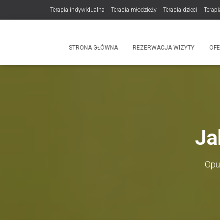
Terapia indywidualna
Terapia młodzieży
Terapia dzieci
Terapi
DLA TERAPEUTÓW
NOWOŚĆ! Trening Komunikacji dla Par
STRONA GŁÓWNA
REZERWACJA WIZYTY
OF
Produkty
Ja
Opu