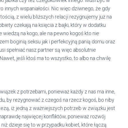
ki jabłka czy też czegokolwiek innego. Musi być w
wo innych wspaniałości. Nic więc dziwnego, że gdy
ścią, z wielu bliższych relacji rezygnujemy już na
iety czekają na księcia z bajki, który w dodatku
ie wiedzą na kogo, ale na pewno kogoś kto nie
arazem boginią seksu jak i perfekcyjną panią domu oraz
si spełniać nasz partner są więc absolutnie
. Nawet, jeśli ktoś ma to wszystko, to albo na chwilę
iązek z potrzebami, ponieważ każdy z nas ma inne,
du, by rezygnować z czegoś na rzecz kogoś, bo niby
ezą, iż jedną z ważniejszych potrzeb w związku jest
k naprawdę najwięcej konfliktów, ponieważ rozwój
iż dzieje się to w przypadku kobiet, które łączą