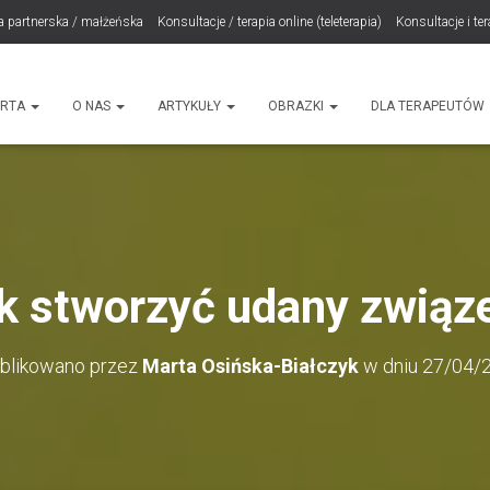
a partnerska / małżeńska
Konsultacje / terapia online (teleterapia)
Konsultacje i te
LET Me Go! – Ekspresowa Terapia Lęku (IET)
Cart
Konsultacje rodzicielskie
ht
ERTA
O NAS
ARTYKUŁY
OBRAZKI
DLA TERAPEUTÓW
k stworzyć udany związ
blikowano przez
Marta Osińska-Białczyk
w dniu
27/04/