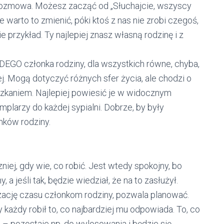
 rozmowa. Możesz zacząć od „Słuchajcie, wszyscy
 warto to zmienić, póki ktoś z nas nie zrobi czegoś,
 przykład. Ty najlepiej znasz własną rodzinę i z
GO członka rodziny, dla wszystkich równe, chyba,
j. Mogą dotyczyć różnych sfer życia, ale chodzi o
kaniem. Najlepiej powiesić je w widocznym
mplarzy do każdej sypialni. Dobrze, by były
ków rodziny.
ej, gdy wie, co robić. Jest wtedy spokojny, bo
a jeśli tak, będzie wiedział, że na to zasłużył.
ację czasu członkom rodziny, pozwala planować.
y każdy robił to, co najbardziej mu odpowiada. To, co
t – pozostaje np. do wylosowania i będzie się