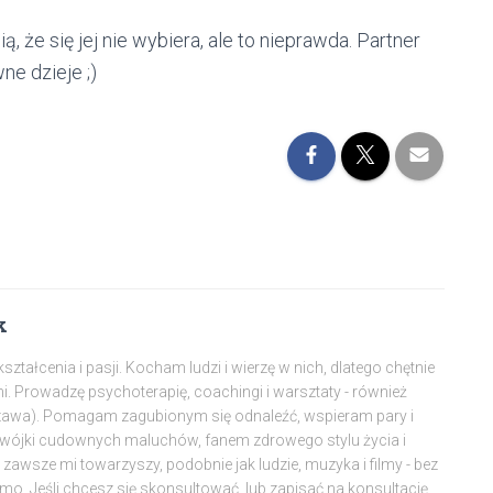
 że się jej nie wybiera, ale to nieprawda. Partner
e dzieje ;)
k
tałcenia i pasji. Kocham ludzi i wierzę w nich, dlatego chętnie
mi. Prowadzę psychoterapię, coachingi i warsztaty - również
szawa). Pomagam zagubionym się odnaleźć, wspieram pary i
dwójki cudownych maluchów, fanem zdrowego stylu życia i
awsze mi towarzyszy, podobnie jak ludzie, muzyka i filmy - bez
amo. Jeśli chcesz się skonsultować, lub zapisać na konsultację,