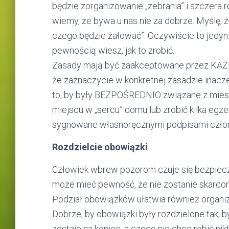
będzie zorganizowanie „zebrania” i szczera
wiemy, że bywa u nas nie za dobrze. Myślę, że
czego będzie żałować”. Oczywiście to jedynie
pewnością wiesz, jak to zrobić.
Zasady mają być zaakceptowane przez KAŻDE
że zaznaczycie w konkretnej zasadzie inacze
to, by były BEZPOŚREDNIO związane z miesz
miejscu w „sercu” domu lub zrobić kilka egze
sygnowane własnoręcznymi podpisami człon
Rozdzielcie obowiązki
Człowiek wbrew pozorom czuje się bezpieczni
może mieć pewność, że nie zostanie skarcony, 
Podział obowiązków ułatwia również organiz
Dobrze, by obowiązki były rozdzielone tak, b
zostaje na koniec, a czego nie chce robić nik