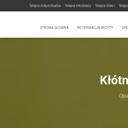
Terapia indywidualna
Terapia młodzieży
Terapia dzieci
Terapi
DLA TERAPEUTÓW
NOWOŚĆ! Trening Komunikacji dla Par
STRONA GŁÓWNA
REZERWACJA WIZYTY
OF
Produkty
Kłótn
Opu