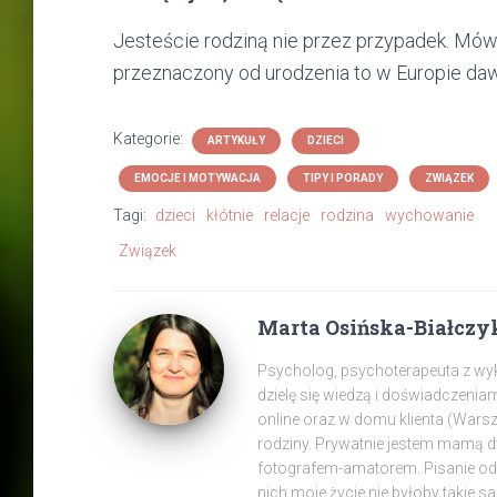
Jesteście rodziną nie przez przypadek. Mówią,
przeznaczony od urodzenia to w Europie dawn
Kategorie:
ARTYKUŁY
DZIECI
EMOCJE I MOTYWACJA
TIPY I PORADY
ZWIĄZEK
Tagi:
dzieci
kłótnie
relacje
rodzina
wychowanie
Związek
Marta Osińska-Białczy
Psycholog, psychoterapeuta z wyksz
dzielę się wiedzą i doświadczenia
online oraz w domu klienta (War
rodziny. Prywatnie jestem mamą 
fotografem-amatorem. Pisanie od z
nich moje życie nie byłoby takie s