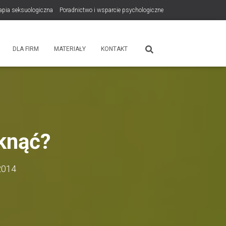
rapia seksuologiczna
Poradnictwo i wsparcie psychologiczne
tps://zdrowiewglowie.pl/konsultacje-rodzicielskie/
Płatność
DLA FIRM
MATERIAŁY
KONTAKT
iknąć?
2014