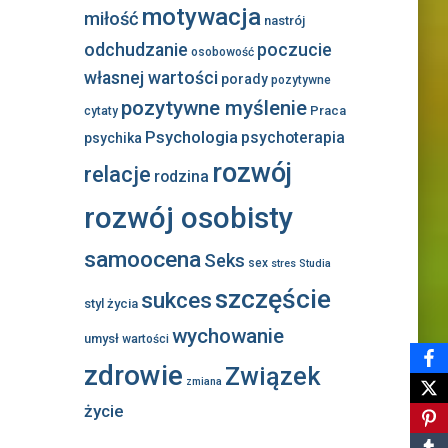
motywacja
miłość
nastrój
odchudzanie
poczucie
osobowość
własnej wartości
porady
pozytywne
pozytywne myślenie
Praca
cytaty
Psychologia
psychoterapia
psychika
rozwój
relacje
rodzina
rozwój osobisty
samoocena
Seks
sex
stres
Studia
szczęście
sukces
styl życia
wychowanie
umysł
wartości
zdrowie
Związek
zmiana
życie