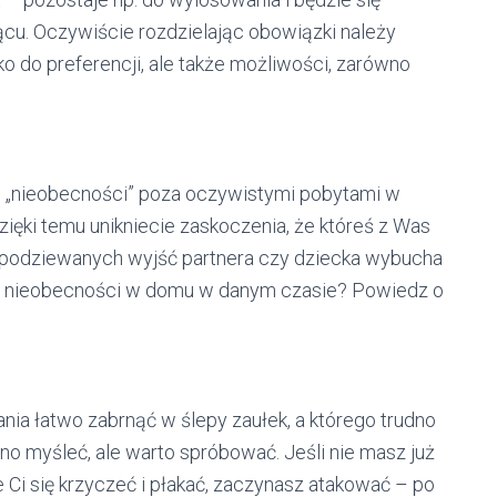
iącu. Oczywiście rozdzielając obowiązki należy
ko do preferencji, ale także możliwości, zarówno
e „nieobecności” poza oczywistymi pobytami w
Dzięki temu unikniecie zaskoczenia, że któreś z Was
espodziewanych wyjść partnera czy dziecka wybucha
jś nieobecności w domu w danym czasie? Powiedz o
nia łatwo zabrnąć w ślepy zaułek, a którego trudno
o myśleć, ale warto spróbować. Jeśli nie masz już
e Ci się krzyczeć i płakać, zaczynasz atakować – po