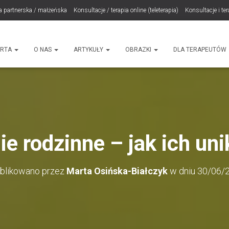
a partnerska / małżeńska
Konsultacje / terapia online (teleterapia)
Konsultacje i te
LET Me Go! – Ekspresowa Terapia Lęku (IET)
Cart
Konsultacje rodzicielskie
ht
ERTA
O NAS
ARTYKUŁY
OBRAZKI
DLA TERAPEUTÓW
ie rodzinne – jak ich un
blikowano przez
Marta Osińska-Białczyk
w dniu
30/06/