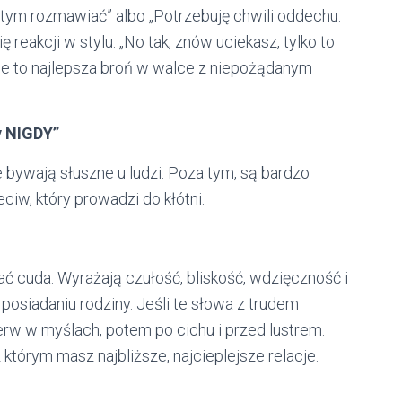
o tym rozmawiać” albo „Potrzebuję chwili oddechu.
 reakcji w stylu: „No tak, znów uciekasz, tylko to
anie to najlepsza broń w walce z niepożądanym
y NIGDY”
 bywają słuszne u ludzi. Poza tym, są bardzo
iw, który prowadzi do kłótni.
łać cuda. Wyrażają czułość, bliskość, wdzięczność i
posiadaniu rodziny. Jeśli te słowa z trudem
rw w myślach, potem po cichu i przed lustrem.
 którym masz najbliższe, najcieplejsze relacje.