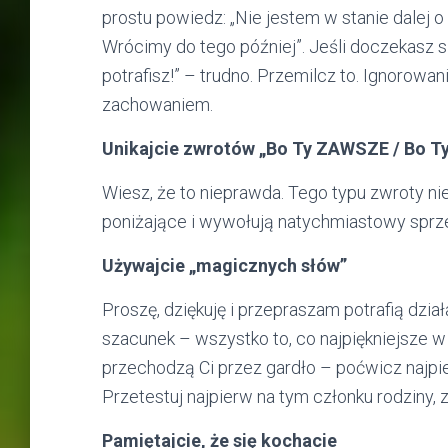
prostu powiedz: „Nie jestem w stanie dalej 
Wrócimy do tego później”. Jeśli doczekasz się
potrafisz!” – trudno. Przemilcz to. Ignorow
zachowaniem.
Unikajcie zwrotów „Bo Ty ZAWSZE / Bo T
Wiesz, że to nieprawda. Tego typu zwroty nie
poniżające i wywołują natychmiastowy sprzec
Używajcie „magicznych słów”
Proszę, dziękuję i przepraszam potrafią dzia
szacunek – wszystko to, co najpiękniejsze w 
przechodzą Ci przez gardło – poćwicz najpie
Przetestuj najpierw na tym członku rodziny, z
Pamiętajcie, że się kochacie