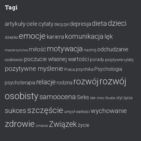
Tagi
dzieci
dieta
artykuły
cele
cytaty
depresja
decyzje
emocje
komunikacja
lęk
kariera
dziecko
motywacja
miłość
odchudzanie
nastrój
macierzyństwo
poczucie własnej wartości
porady
osobowość
pozytywne cytaty
pozytywne myślenie
Psychologia
psychika
Praca
rozwój
rozwój
relacje
psychoterapia
rodzina
osobisty
samoocena
Seks
styl życia
sex
stres
Studia
szczęście
sukces
wychowanie
umysł
wartości
zdrowie
Związek
życie
zmiana