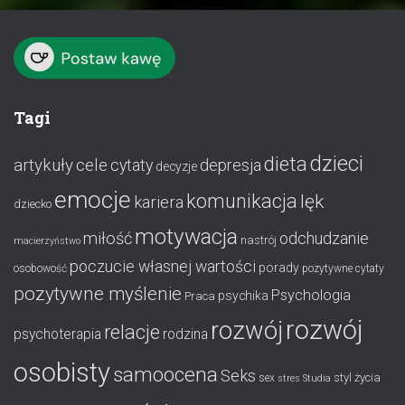
Tagi
dzieci
dieta
artykuły
cele
cytaty
depresja
decyzje
emocje
komunikacja
lęk
kariera
dziecko
motywacja
miłość
odchudzanie
nastrój
macierzyństwo
poczucie własnej wartości
porady
osobowość
pozytywne cytaty
pozytywne myślenie
Psychologia
psychika
Praca
rozwój
rozwój
relacje
psychoterapia
rodzina
osobisty
samoocena
Seks
styl życia
sex
stres
Studia