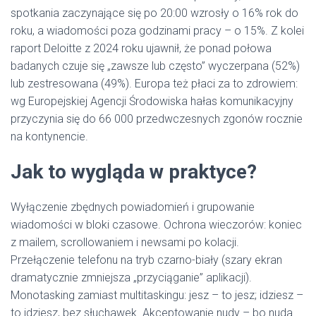
spotkania zaczynające się po 20:00 wzrosły o 16% rok do
roku, a wiadomości poza godzinami pracy – o 15%. Z kolei
raport Deloitte z 2024 roku ujawnił, że ponad połowa
badanych czuje się „zawsze lub często” wyczerpana (52%)
lub zestresowana (49%). Europa też płaci za to zdrowiem:
wg Europejskiej Agencji Środowiska hałas komunikacyjny
przyczynia się do 66 000 przedwczesnych zgonów rocznie
na kontynencie.
Jak to wygląda w praktyce?
Wyłączenie zbędnych powiadomień i grupowanie
wiadomości w bloki czasowe. Ochrona wieczorów: koniec
z mailem, scrollowaniem i newsami po kolacji.
Przełączenie telefonu na tryb czarno-biały (szary ekran
dramatycznie zmniejsza „przyciąganie” aplikacji).
Monotasking zamiast multitaskingu: jesz – to jesz; idziesz –
to idziesz, bez słuchawek. Akceptowanie nudy – bo nuda