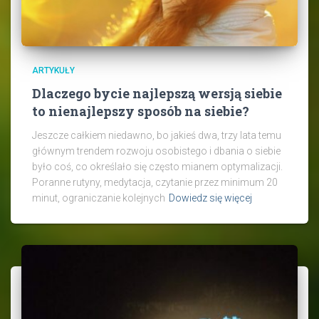
ARTYKUŁY
Dlaczego bycie najlepszą wersją siebie
to nienajlepszy sposób na siebie?
Jeszcze całkiem niedawno, bo jakieś dwa, trzy lata temu
głównym trendem rozwoju osobistego i dbania o siebie
było coś, co określało się często mianem optymalizacji.
Poranne rutyny, medytacja, czytanie przez minimum 20
minut, ograniczanie kolejnych
Dowiedz się więcej