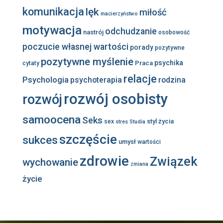
komunikacja
lęk
miłość
macierzyństwo
motywacja
odchudzanie
nastrój
osobowość
poczucie własnej wartości
porady
pozytywne
pozytywne myślenie
psychika
Praca
cytaty
relacje
Psychologia
psychoterapia
rodzina
rozwój osobisty
rozwój
samoocena
Seks
styl życia
sex
stres
Studia
szczęście
sukces
umysł
wartości
zdrowie
Związek
wychowanie
zmiana
życie