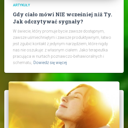
ARTYKUŁY
Gdy ciało mówi NIE wcześniej niż Ty.
Jak odczytywać sygnały?
W świecie, który promuje bycie zawsze dostępnym,
zawsze uśmiechniętym i zawsze produktywnym, łatwo
jest zgubić kontakt z jedynym narzędziem, które nigdy
nas nie oszukuje: z własnym ciałem. Jako terapeutka
pracująca w nurtach poznawczo-behawioralnych i
schematu,
Dowiedz się więcej