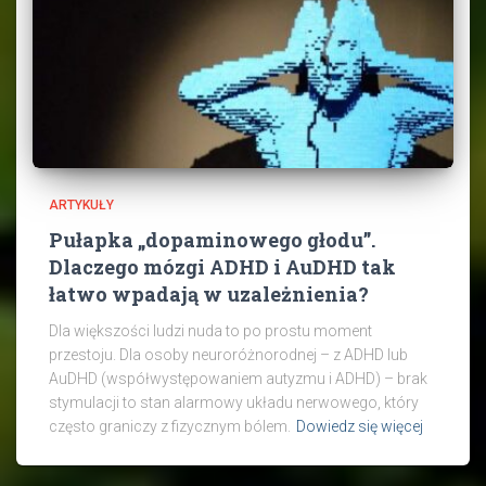
ARTYKUŁY
Pułapka „dopaminowego głodu”.
Dlaczego mózgi ADHD i AuDHD tak
łatwo wpadają w uzależnienia?
Dla większości ludzi nuda to po prostu moment
przestoju. Dla osoby neuroróżnorodnej – z ADHD lub
AuDHD (współwystępowaniem autyzmu i ADHD) – brak
stymulacji to stan alarmowy układu nerwowego, który
często graniczy z fizycznym bólem.
Dowiedz się więcej