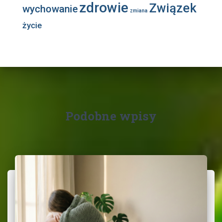
zdrowie
Związek
wychowanie
zmiana
życie
Podobne wpisy