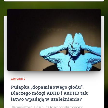
ARTYKUŁY
Pułapka „dopaminowego głodu”.
Dlaczego mózgi ADHD i AuDHD tak
łatwo wpadają w uzależnienia?
Dla większości ludzi nuda to po prostu moment