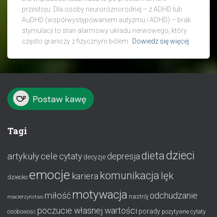
przestoju. Dla osoby neuroróżnorodnej – z ADHD lub
AuDHD (współwystępowaniem autyzmu i ADHD) – brak
stymulacji to stan alarmowy układu nerwowego, który
często graniczy z fizycznym bólem.
Dowiedz się więcej
Tagi
dzieci
dieta
artykuły
cele
cytaty
depresja
decyzje
emocje
komunikacja
lęk
kariera
dziecko
motywacja
miłość
odchudzanie
nastrój
macierzyństwo
poczucie własnej wartości
porady
osobowość
pozytywne cytaty