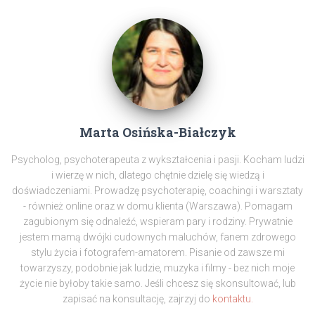
Marta Osińska-Białczyk
Psycholog, psychoterapeuta z wykształcenia i pasji. Kocham ludzi
i wierzę w nich, dlatego chętnie dzielę się wiedzą i
doświadczeniami. Prowadzę psychoterapię, coachingi i warsztaty
- również online oraz w domu klienta (Warszawa). Pomagam
zagubionym się odnaleźć, wspieram pary i rodziny. Prywatnie
jestem mamą dwójki cudownych maluchów, fanem zdrowego
stylu życia i fotografem-amatorem. Pisanie od zawsze mi
towarzyszy, podobnie jak ludzie, muzyka i filmy - bez nich moje
życie nie byłoby takie samo. Jeśli chcesz się skonsultować, lub
zapisać na konsultację, zajrzyj do
kontaktu.