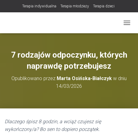
Terapia indywidualna
Terapia młodzieży
Terapia dzieci
Terapia partnerska / małżeńska
Konsultacje / terapia online (teleterapia)
PRZEŁ
Konsultacje i terapia seksuologiczna
Poradnictwo i wsparcie psychologiczne
DLA TERAPEUTÓW
7 rodzajów odpoczynku, których
NOWOŚĆ! Trening Komunikacji dla Par
naprawdę potrzebujesz
LET Me Go! – Ekspresowa Terapia Lęku (IET)
Cart
Opublikowano przez
Marta Osińska-Białczyk
w dniu
Konsultacje rodzicielskie
14/03/2026
https://zdrowiewglowie.pl/konsultacje-rodzicielskie/
Płatność
Produkty
Dlaczego śpisz 8 godzin, a wciąż czujesz się
wykończony/a? Bo sen to dopiero początek.