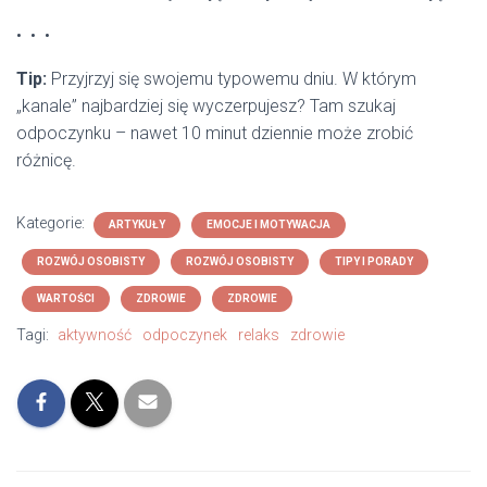
• • •
Tip:
Przyjrzyj się swojemu typowemu dniu. W którym
„kanale” najbardziej się wyczerpujesz? Tam szukaj
odpoczynku – nawet 10 minut dziennie może zrobić
różnicę.
Kategorie:
ARTYKUŁY
EMOCJE I MOTYWACJA
ROZWÓJ OSOBISTY
ROZWÓJ OSOBISTY
TIPY I PORADY
WARTOŚCI
ZDROWIE
ZDROWIE
Tagi:
aktywność
odpoczynek
relaks
zdrowie