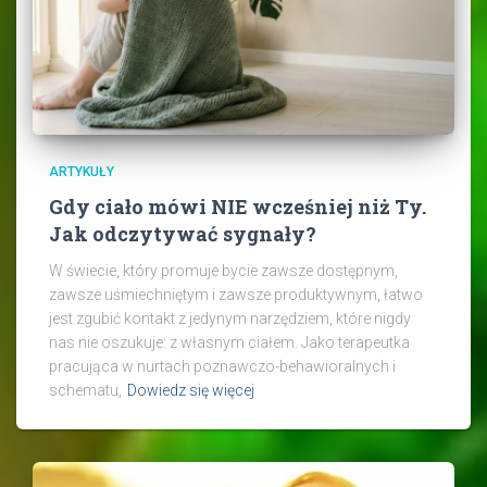
ARTYKUŁY
Gdy ciało mówi NIE wcześniej niż Ty.
Jak odczytywać sygnały?
W świecie, który promuje bycie zawsze dostępnym,
zawsze uśmiechniętym i zawsze produktywnym, łatwo
jest zgubić kontakt z jedynym narzędziem, które nigdy
nas nie oszukuje: z własnym ciałem. Jako terapeutka
pracująca w nurtach poznawczo-behawioralnych i
schematu,
Dowiedz się więcej