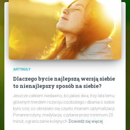
ARTYKUŁY
Dlaczego bycie najlepszą wersją siebie
to nienajlepszy sposób na siebie?
Jeszcze całkiem niedawno, bo jakieś dwa, trzy lata temu
głównym trendem rozwoju osobistego i dbania o siebie
było coś, co określało się często mianem optymalizacji.
Poranne rutyny, medytacja, czytanie przez minimum 20
minut, ograniczanie kolejnych
Dowiedz się więcej