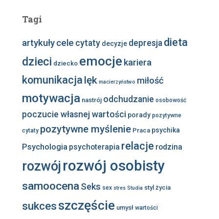
Tagi
dieta
artykuły
cele
cytaty
depresja
decyzje
emocje
dzieci
kariera
dziecko
komunikacja
lęk
miłość
macierzyństwo
motywacja
odchudzanie
nastrój
osobowość
poczucie własnej wartości
porady
pozytywne
pozytywne myślenie
psychika
Praca
cytaty
relacje
Psychologia
psychoterapia
rodzina
rozwój osobisty
rozwój
samoocena
Seks
styl życia
sex
stres
Studia
szczęście
sukces
umysł
wartości